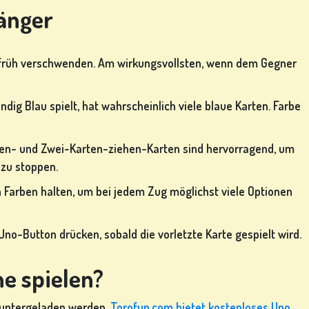
fänger
früh verschwenden. Am wirkungsvollsten, wenn dem Gegner
dig Blau spielt, hat wahrscheinlich viele blaue Karten. Farbe
n- und Zwei-Karten-ziehen-Karten sind hervorragend, um
 zu stoppen.
 Farben halten, um bei jedem Zug möglichst viele Optionen
no-Button drücken, sobald die vorletzte Karte gespielt wird.
e spielen?
runtergeladen werden.
Torofun.com bietet kostenloses Uno