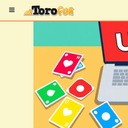
Zum
Inhalt
springen
BINGOSPIELE
CASINO-
SPIELE
KARTENSPIELE
LOTTERIESPIELE