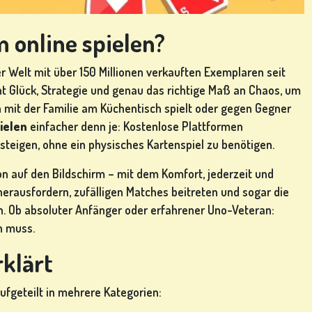
 online spielen?
er Welt mit über 150 Millionen verkauften Exemplaren seit
int Glück, Strategie und genau das richtige Maß an Chaos, um
 mit der Familie am Küchentisch spielt oder gegen Gegner
ielen
einfacher denn je: Kostenlose Plattformen
usteigen, ohne ein physisches Kartenspiel zu benötigen.
on auf den Bildschirm – mit dem Komfort, jederzeit und
herausfordern, zufälligen Matches beitreten und sogar die
. Ob absoluter Anfänger oder erfahrener Uno-Veteran:
n muss.
klärt
aufgeteilt in mehrere Kategorien: