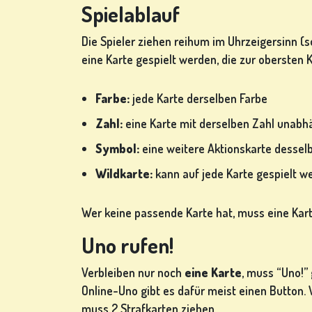
Spielablauf
Die Spieler ziehen reihum im Uhrzeigersinn (
eine Karte gespielt werden, die zur obersten 
Farbe:
jede Karte derselben Farbe
Zahl:
eine Karte mit derselben Zahl unabh
Symbol:
eine weitere Aktionskarte dessel
Wildkarte:
kann auf jede Karte gespielt w
Wer keine passende Karte hat, muss eine Kart
Uno rufen!
Verbleiben nur noch
eine Karte
, muss “Uno!” 
Online-Uno gibt es dafür meist einen Button. 
muss 2 Strafkarten ziehen.