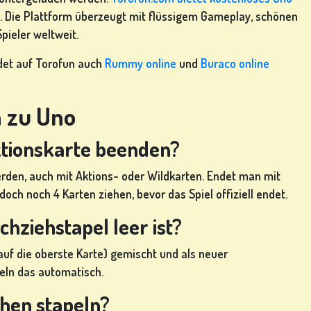
. Die Plattform überzeugt mit flüssigem Gameplay, schönen
pieler weltweit.
det auf Torofun auch
Rummy online
und
Buraco online
n zu Uno
ktionskarte beenden?
erden, auch mit Aktions- oder Wildkarten. Endet man mit
doch noch 4 Karten ziehen, bevor das Spiel offiziell endet.
hziehstapel leer ist?
s auf die oberste Karte) gemischt und als neuer
eln das automatisch.
hen stapeln?