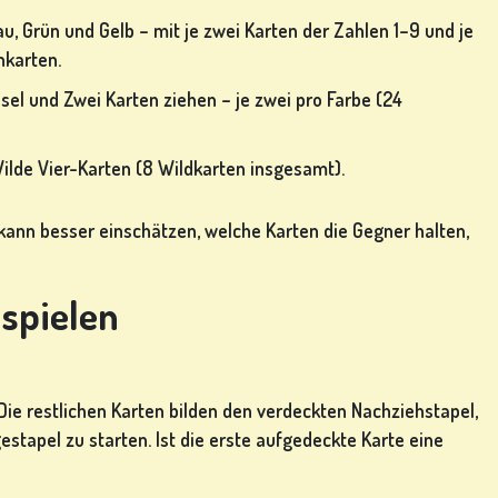
au, Grün und Gelb – mit je zwei Karten der Zahlen 1–9 und je
nkarten.
el und Zwei Karten ziehen – je zwei pro Farbe (24
ilde Vier-Karten (8 Wildkarten insgesamt).
nn besser einschätzen, welche Karten die Gegner halten,
 spielen
 Die restlichen Karten bilden den verdeckten Nachziehstapel,
stapel zu starten. Ist die erste aufgedeckte Karte eine