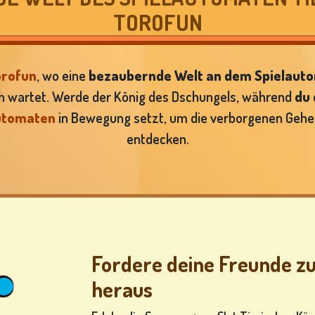
TOROFUN
orofun
, wo eine
bezaubernde Welt an dem Spielauto
ch wartet. Werde der König des Dschungels, während
du 
utomaten
in Bewegung setzt, um die verborgenen Gehe
entdecken.
Fordere deine Freunde zu
heraus