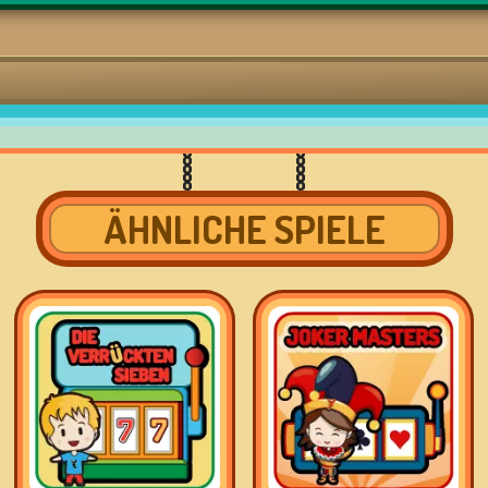
ÄHNLICHE SPIELE