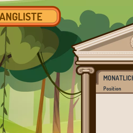
ANGLISTE
MONATLIC
Position