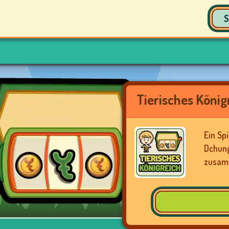
Tierisches König
Ein Sp
Dchung
zusam