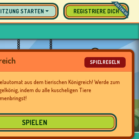
KOSTENLOS
SITZUNG STARTEN
REGISTRIERE DICH
reich
SPIELREGELN
ielautomat aus dem tierischen Königreich! Werde zum
elkönig, indem du alle kuscheligen Tiere
menbringst!
SPIELEN