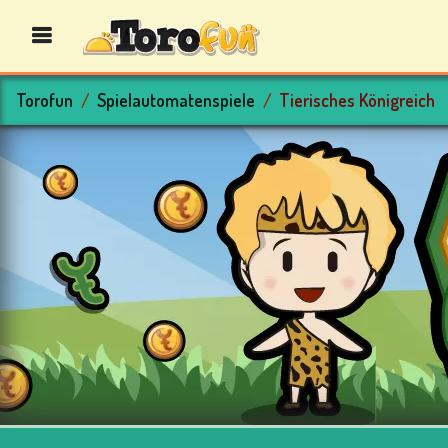
Torofun
Spielautomatenspiele
Tierisches Königreich
BINGOSPIELE
CASINO-
SPIELE
KARTENSPIELE