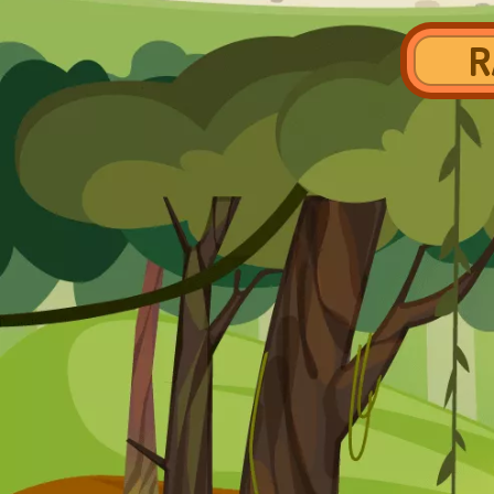
R
REGISTRIERE
DICH
LOGGE
DICH
EIN
SHOP