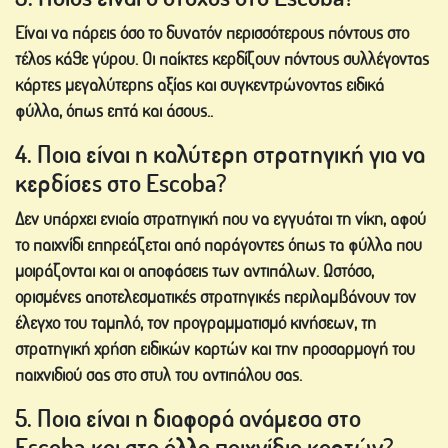
Είναι να πάρεις όσο το δυνατόν περισσότερους πόντους στο
τέλος κάθε γύρου. Οι παίκτες κερδίζουν πόντους συλλέγοντας
κάρτες μεγαλύτερης αξίας και συγκεντρώνοντας ειδικά
φύλλα, όπως επτά και άσους..
4. Ποια είναι η καλύτερη στρατηγική για να
κερδίσες στο Escoba?
Δεν υπάρχει ενιαία στρατηγική που να εγγυάται τη νίκη, αφού
το παιχνίδι επηρεάζεται από παράγοντες όπως τα φύλλα που
μοιράζονται και οι αποφάσεις των αντιπάλων. Ωστόσο,
ορισμένες αποτελεσματικές στρατηγικές περιλαμβάνουν τον
έλεγχο του ταμπλό, τον προγραμματισμό κινήσεων, τη
στρατηγική χρήση ειδικών καρτών και την προσαρμογή του
παιχνιδιού σας στο στυλ του αντιπάλου σας.
5. Ποια είναι η διαφορά ανάμεσα στο
Escoba και στα άλλα παιχνίδια καρτών?