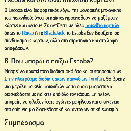
Ο Escoba είναι διαφορετικός λόγω της μοναδικής μηχανικής
του παιχνιδιού: όπου οι παίκτες προσπαθούν να μαζέψουν
κάρτες και πόντους. Σε αντίθεση με άλλα
παιχνίδια
καρτών
όπως το
Πόκερ
ή το
BlackJack
, το Escoba δεν βασίζεται σε
συνδυασμούς καρτών, αλλά στη στρατηγική και στη λήψη
αποφάσεων.
6. Που μπορώ α παίξω Escoba?
Μπορεί να παιχτεί τόσο διαδικτυακά όσο και αυτοπροσώπως.
Στην
πλατφόρμα
διαδικτυακών
παιχνιδιών Torofun
, θα βρείτε
μια μεγάλη ποικιλία παιχνιδιών με τα οποία μπορείτε να
διασκεδάσετε με παίκτες από όλο τον κόσμο. Επιπλέον,
μπορείτε να
φιλοξενήσετε
αγώνες
με
φίλους
και
οικογένεια
στο σπίτι για μια διασκεδαστική και ανταγωνιστική εμπειρία.
Συμπέρασμα