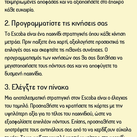
τεκμηριωμένες αποφάσεις και να αξιοποιήσετε στο έπακρο
ΠΑΙΧΝΊΔΙΑ
κάθε ευκαιρία.
ΠΌΚΕΡ
2. Προγραμματίστε τις κινήσεις σας
Το Escoba είναι ένα παιχνίδι στρατηγικής όπου κάθε κίνηση
μετράει. Πριν παίξετε ένα χαρτί,
αξιολογήστε
προσεκτικά
τις
ΠΑΙΧΝΊΔΙΑ
επιλογές
σας
και
σκεφτείτε
τις
πιθανές
συνέπειες
. Ο
ΚΟΥΛΟΧΈΡΗΔ...
προγραμματισμός των κινήσεών σας θα σας βοηθήσει να
ητα
μεγιστοποιήσετε τους πόντους σας και να αποφύγετε τα
δυσμενή παιχνίδια.
3. Ελέγξτε τον πίνακα
ΕΓΓΡΑΦΕΊΤΕ
Μια αποτελεσματική στρατηγική στον Escoba είναι ο έλεγχος
του ταμπλό.
Προσπαθήστε
να
κρατήσετε
τις
κάρτες
με
την
ΣΎΝΔΕΣΗ
υψηλότερη
αξία
για
το
τέλος
του
παιχνιδιού
, ώστε να
εξασφαλίσετε επιπλέον πόντους. Επίσης, προσπαθήστε να
αποτρέψετε
τους
αντιπάλους
σας
από
το
να
κερδίζουν
εύκολα
ΚΑΤΆΣΤΗΜΑ