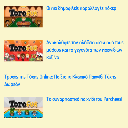
Οι πιο δημοφιλείς παραλλαγές πόκερ
Ανακαλύψτε την αλήθεια πίσω από τους
μύθους και τα γεγονότα των παιχνιδιών
καζίνο
Τροχός της Τύχης Online: Παίξτε το Κλασικό Παιχνίδι Τύχης
Δωρεάν
Το συναρπαστικό παιχνίδι του Parcheesi