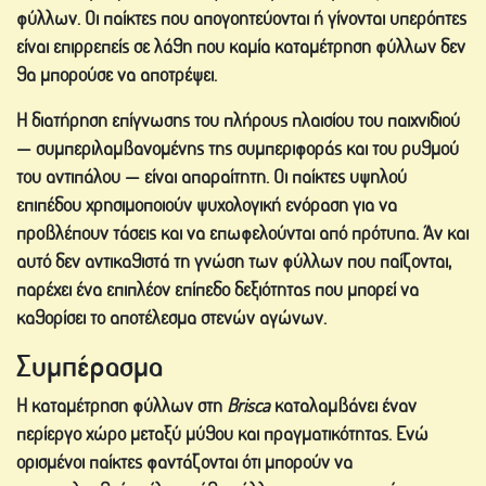
φύλλων. Οι παίκτες που απογοητεύονται ή γίνονται υπερόπτες
είναι επιρρεπείς σε λάθη που καμία καταμέτρηση φύλλων δεν
θα μπορούσε να αποτρέψει.
Η διατήρηση επίγνωσης του πλήρους πλαισίου του παιχνιδιού
— συμπεριλαμβανομένης της συμπεριφοράς και του ρυθμού
του αντιπάλου — είναι απαραίτητη. Οι παίκτες υψηλού
επιπέδου χρησιμοποιούν ψυχολογική ενόραση για να
προβλέπουν τάσεις και να επωφελούνται από πρότυπα. Αν και
αυτό δεν αντικαθιστά τη γνώση των φύλλων που παίζονται,
παρέχει ένα επιπλέον επίπεδο δεξιότητας που μπορεί να
καθορίσει το αποτέλεσμα στενών αγώνων.
Συμπέρασμα
Η καταμέτρηση φύλλων στη
Brisca
καταλαμβάνει έναν
περίεργο χώρο μεταξύ μύθου και πραγματικότητας. Ενώ
ορισμένοι παίκτες φαντάζονται ότι μπορούν να