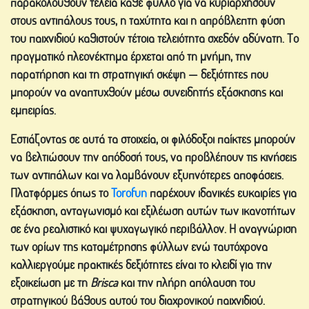
παρακολουθούν τέλεια κάθε φύλλο για να κυριαρχήσουν
στους αντιπάλους τους, η ταχύτητα και η απρόβλεπτη φύση
του παιχνιδιού καθιστούν τέτοια τελειότητα σχεδόν αδύνατη.
Το
πραγματικό πλεονέκτημα έρχεται από τη μνήμη, την
παρατήρηση και τη στρατηγική σκέψη — δεξιότητες που
μπορούν να αναπτυχθούν μέσω συνειδητής εξάσκησης και
εμπειρίας
.
Εστιάζοντας σε αυτά τα στοιχεία, οι φιλόδοξοι παίκτες μπορούν
να βελτιώσουν την απόδοσή τους, να προβλέπουν τις κινήσεις
των αντιπάλων και να λαμβάνουν εξυπνότερες αποφάσεις.
Πλατφόρμες όπως το
Torofun
παρέχουν ιδανικές ευκαιρίες για
εξάσκηση, ανταγωνισμό και εξιλέωση αυτών των ικανοτήτων
σε ένα ρεαλιστικό και ψυχαγωγικό περιβάλλον. Η αναγνώριση
των ορίων της καταμέτρησης φύλλων ενώ ταυτόχρονα
καλλιεργούμε πρακτικές δεξιότητες είναι το κλειδί για την
εξοικείωση με τη
Brisca
και την πλήρη απόλαυση του
στρατηγικού βάθους αυτού του διαχρονικού παιχνιδιού.