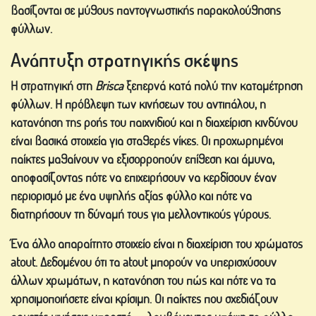
βασίζονται σε μύθους παντογνωστικής παρακολούθησης
φύλλων
.
Ανάπτυξη στρατηγικής σκέψης
Η στρατηγική στη
Brisca
ξεπερνά κατά πολύ την καταμέτρηση
φύλλων. Η πρόβλεψη των κινήσεων του αντιπάλου, η
κατανόηση της ροής του παιχνιδιού και η διαχείριση κινδύνου
είναι βασικά στοιχεία για σταθερές νίκες.
Οι προχωρημένοι
παίκτες μαθαίνουν να εξισορροπούν επίθεση και άμυνα,
αποφασίζοντας πότε να επιχειρήσουν να κερδίσουν έναν
περιορισμό με ένα υψηλής αξίας φύλλο και πότε να
διατηρήσουν τη δύναμή τους για μελλοντικούς γύρους.
Ένα άλλο απαραίτητο στοιχείο είναι η διαχείριση του χρώματος
atout. Δεδομένου ότι τα atout μπορούν να υπερισχύσουν
άλλων χρωμάτων, η κατανόηση του πώς και πότε να τα
χρησιμοποιήσετε είναι κρίσιμη. Οι παίκτες που σχεδιάζουν