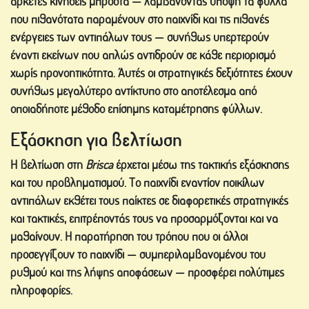
αρκετές κινήσεις μπροστά — λαμβάνοντας υπόψη τα φύλλα
που πιθανότατα παραμένουν στο παιχνίδι και τις πιθανές
ενέργειες των αντιπάλων τους — συνήθως υπερτερούν
έναντι εκείνων που απλώς αντιδρούν σε κάθε περιορισμό
χωρίς προνοητικότητα. Αυτές οι στρατηγικές δεξιότητες έχουν
συνήθως μεγαλύτερο αντίκτυπο στο αποτέλεσμα από
οποιαδήποτε μέθοδο επίσημης καταμέτρησης φύλλων.
Εξάσκηση για βελτίωση
Η βελτίωση στη
Brisca
έρχεται μέσω της τακτικής εξάσκησης
και του προβληματισμού. Το παιχνίδι εναντίον ποικίλων
αντιπάλων εκθέτει τους παίκτες σε διαφορετικές στρατηγικές
και τακτικές, επιτρέποντάς τους να προσαρμόζονται και να
μαθαίνουν. Η παρατήρηση του τρόπου που οι άλλοι
προσεγγίζουν το παιχνίδι — συμπεριλαμβανομένου του
ρυθμού και της λήψης αποφάσεων — προσφέρει πολύτιμες
πληροφορίες.