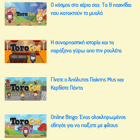
Ο κόσμος στα χέρια σας: Τα 9 παιχνίδια
που κατακτούν το μυαλό
Η συναρπαστική ιστορία και τα
παράξενα γύρω απο την ρουλέτα
Γίνετε ο Απόλυτος Παίκτης Mus και
Κερδίστε Πάντα
Online Bingo: Ένας ολοκληρωμένος
οδηγός για να παίζετε με φίλους