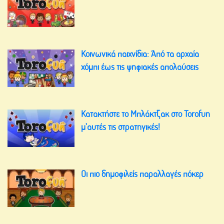
Κοινωνικά παιχνίδια: Από τα αρχαία
χόμπι έως τις ψηφιακές απολαύσεις
Κατακτήστε το Μπλάκτζακ στο Torofun
μ’αυτές τις στρατηγικές!
Οι πιο δημοφιλείς παραλλαγές πόκερ