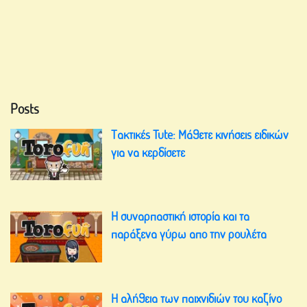
Posts
Τακτικές Tute: Μάθετε κινήσεις ειδικών
για να κερδίσετε
Η συναρπαστική ιστορία και τα
παράξενα γύρω απο την ρουλέτα
Η αλήθεια των παιχνιδιών του καζίνο