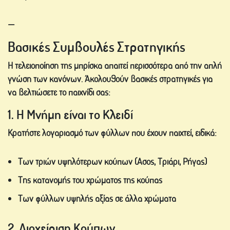
—
Βασικές Συμβουλές Στρατηγικής
Η τελειοποίηση της μπρίσκα απαιτεί περισσότερα από την απλή
γνώση των κανόνων. Ακολουθούν βασικές στρατηγικές για
να βελτιώσετε το παιχνίδι σας:
1. Η Μνήμη είναι το Κλειδί
Κρατήστε λογαριασμό των φύλλων που έχουν παιχτεί, ειδικά:
Των τριών υψηλότερων κούπων (Άσος, Τριάρι, Ρήγας)
Της κατανομής του χρώματος της κούπας
Των φύλλων υψηλής αξίας σε άλλα χρώματα
2. Διαχείριση Κούπων