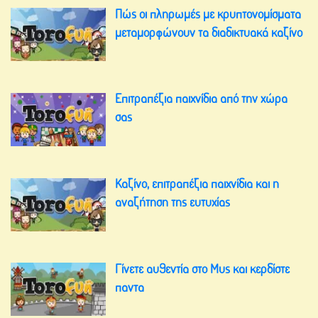
Πώς οι πληρωμές με κρυπτονομίσματα
μεταμορφώνουν τα διαδικτυακά καζίνο
Επιτραπέζια παιχνίδια από την χώρα
σας
Καζίνο, επιτραπέζια παιχνίδια και η
αναζήτηση της ευτυχίας
Γίνετε αυθεντία στο Mus και κερδίστε
παντα