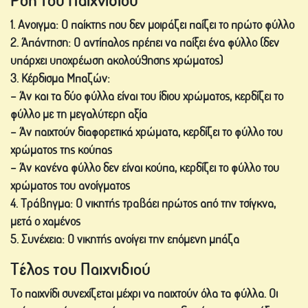
1.
Άνοιγμα
: Ο παίκτης που δεν μοιράζει παίζει το πρώτο φύλλο
2.
Απάντηση
: Ο αντίπαλος πρέπει να παίξει ένα φύλλο (δεν
υπάρχει υποχρέωση ακολούθησης χρώματος)
3.
Κέρδισμα Μπαζών
:
– Αν και τα δύο φύλλα είναι του ίδιου χρώματος, κερδίζει το
φύλλο με τη μεγαλύτερη αξία
– Αν παιχτούν διαφορετικά χρώματα, κερδίζει το φύλλο του
χρώματος της κούπας
– Αν κανένα φύλλο δεν είναι κούπα, κερδίζει το φύλλο του
χρώματος του ανοίγματος
4.
Τράβηγμα
: Ο νικητής τραβάει πρώτος από την τσίγκνα,
μετά ο χαμένος
5.
Συνέχεια
: Ο νικητής ανοίγει την επόμενη μπάζα
Τέλος του Παιχνιδιού
Το παιχνίδι συνεχίζεται μέχρι να παιχτούν όλα τα φύλλα. Οι