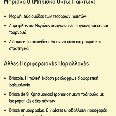
Μπρίσκα 8 (Μπρίσκα Οκτώ Παικτών)
Μορφή
: Δύο ομάδες των τεσσάρων παικτών
Δημοφιλής σε
: Μεγάλες οικογενειακές συγκεντρώσεις και
τουρνουά
Διάρκεια
: Τα παιχνίδια τείνουν να είναι πιο μακριά και
στρατηγικά
Άλλες Περιφερειακές Παραλλαγές
Briscola
: Η ιταλική έκδοση με ελαφρώς διαφορετική
βαθμολογία
Brisca de 9
: Χρησιμοποιεί τροποποιημένη τράπουλα με
διαφορετικές αξίες πόντων
Brisca Δημοπρασίας
: Οι παίκτες υποβάλλουν προσφορές