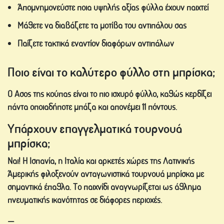
Απομνημονεύστε ποια υψηλής αξίας φύλλα έχουν παιχτεί
Μάθετε να διαβάζετε τα μοτίβα του αντιπάλου σας
Παίζετε τακτικά εναντίον διαφόρων αντιπάλων
Ποιο είναι το καλύτερο φύλλο στη μπρίσκα;
Ο Άσος της κούπας είναι το πιο ισχυρό φύλλο, καθώς κερδίζει
πάντα οποιαδήποτε μπάζα και απονέμει 11 πόντους.
Υπάρχουν επαγγελματικά τουρνουά
μπρίσκα;
Ναι! Η Ισπανία, η Ιταλία και αρκετές χώρες της Λατινικής
Αμερικής φιλοξενούν ανταγωνιστικά τουρνουά μπρίσκα με
σημαντικά έπαθλα. Το παιχνίδι αναγνωρίζεται ως άθλημα
πνευματικής ικανότητας σε διάφορες περιοχές.
—