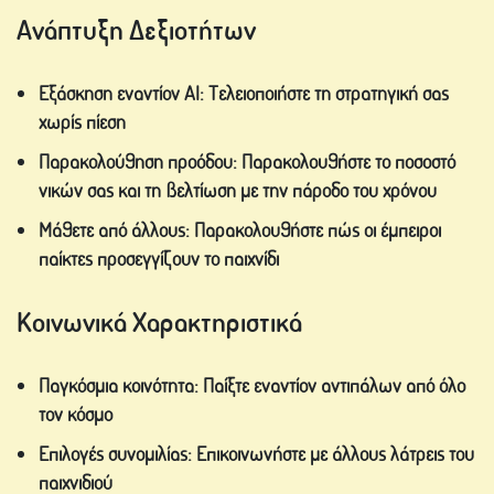
Ανάπτυξη Δεξιοτήτων
Εξάσκηση εναντίον AI
: Τελειοποιήστε τη στρατηγική σας
χωρίς πίεση
Παρακολούθηση προόδου
: Παρακολουθήστε το ποσοστό
νικών σας και τη βελτίωση με την πάροδο του χρόνου
Μάθετε από άλλους
: Παρακολουθήστε πώς οι έμπειροι
παίκτες προσεγγίζουν το παιχνίδι
Κοινωνικά Χαρακτηριστικά
Παγκόσμια κοινότητα
: Παίξτε εναντίον αντιπάλων από όλο
τον κόσμο
Επιλογές συνομιλίας
: Επικοινωνήστε με άλλους λάτρεις του
παιχνιδιού