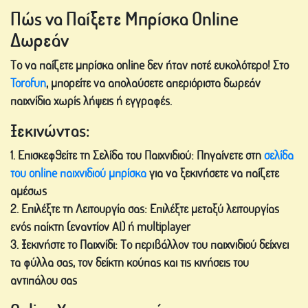
Πώς να Παίξετε Μπρίσκα Online
Δωρεάν
ΣΕΙΡΆ
Το να παίζετε μπρίσκα online δεν ήταν ποτέ ευκολότερο! Στο
ΚΑΤΆΤΑΞΗΣ
Torofun
, μπορείτε να απολαύσετε απεριόριστα δωρεάν
παιχνίδια χωρίς λήψεις ή εγγραφές.
ΑΛΛΑΓΉ
Ξεκινώντας:
ΓΛΩΣΣΑΣ
1.
Επισκεφθείτε τη Σελίδα του Παιχνιδιού
: Πηγαίνετε στη
σελίδα
του online παιχνιδιού μπρίσκα
για να ξεκινήσετε να παίζετε
αμέσως
2.
Επιλέξτε τη Λειτουργία σας
: Επιλέξτε μεταξύ λειτουργίας
ενός παίκτη (εναντίον AI) ή multiplayer
3.
Ξεκινήστε το Παιχνίδι
: Το περιβάλλον του παιχνιδιού δείχνει
τα φύλλα σας, τον δείκτη κούπας και τις κινήσεις του
αντιπάλου σας