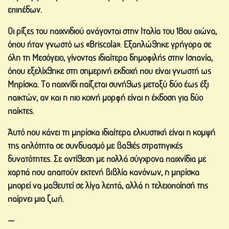
επιπέδων.
ΠΑΙΧΝΊΔΙΑ
ΠΌΚΕΡ
Οι ρίζες του παιχνιδιού ανάγονται στην Ιταλία του 18ου αιώνα,
όπου ήταν γνωστό ως «Briscola». Εξαπλώθηκε γρήγορα σε
όλη τη Μεσόγειο, γίνοντας ιδιαίτερα δημοφιλής στην Ισπανία,
όπου εξελίχθηκε στη σημερινή εκδοχή που είναι γνωστή ως
ΠΑΙΧΝΊΔΙΑ
Μπρίσκα. Το παιχνίδι παίζεται συνήθως μεταξύ δύο έως έξι
ΚΟΥΛΟΧΈΡΗΔ...
παικτών, αν και η πιο κοινή μορφή είναι η έκδοση για δύο
ητα
παίκτες.
Αυτό που κάνει τη μπρίσκα ιδιαίτερα ελκυστική είναι η κομψή
της απλότητα σε συνδυασμό με βαθιές στρατηγικές
ΕΓΓΡΑΦΕΊΤΕ
δυνατότητες. Σε αντίθεση με πολλά σύγχρονα παιχνίδια με
χαρτιά που απαιτούν εκτενή βιβλία κανόνων, η μπρίσκα
μπορεί να μαθευτεί σε λίγα λεπτά, αλλά η τελειοποίησή της
ΣΎΝΔΕΣΗ
παίρνει μια ζωή.
—
ΚΑΤΆΣΤΗΜΑ