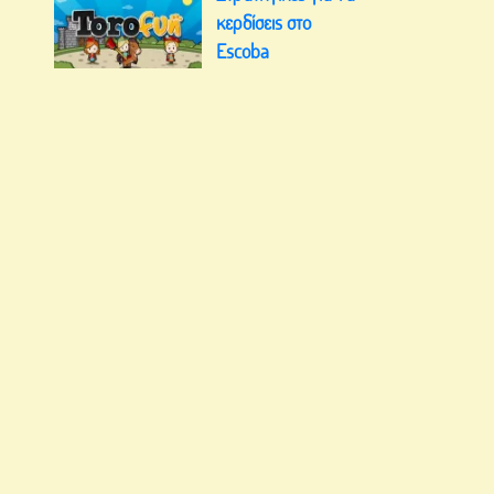
κερδίσεις στο
Escoba