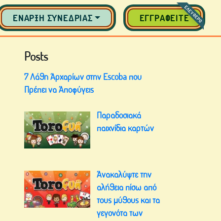
ΕΛΕΎΘΕΡΟ
ΈΝΑΡΞΗ ΣΥΝΕΔΡΊΑΣ
ΕΓΓΡΑΦΕΊΤΕ
Posts
7 Λάθη Αρχαρίων στην Escoba που
Πρέπει να Αποφύγεις
Παραδοσιακά
παιχνίδια καρτών
Ανακαλύψτε την
αλήθεια πίσω από
τους μύθους και τα
γεγονότα των