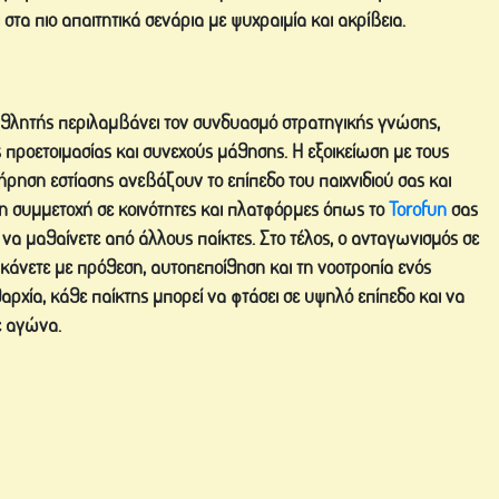
 στα πιο απαιτητικά σενάρια με ψυχραιμία και ακρίβεια.
αθλητής περιλαμβάνει τον συνδυασμό στρατηγικής γνώσης,
 προετοιμασίας και συνεχούς μάθησης. Η εξοικείωση με τους
ήρηση εστίασης ανεβάζουν το επίπεδο του παιχνιδιού σας και
 η συμμετοχή σε κοινότητες και πλατφόρμες όπως το
Torofun
σας
ι να μαθαίνετε από άλλους παίκτες. Στο τέλος, ο ανταγωνισμός σε
ο κάνετε με πρόθεση, αυτοπεποίθηση και τη νοοτροπία ενός
χία, κάθε παίκτης μπορεί να φτάσει σε υψηλό επίπεδο και να
ε αγώνα.