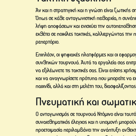
Αν και η στρατηγική και η γνώση είναι ζωτικής ση
ΠΑΙΧΝΊΔΙΑ
Όπως σε κάθε ανταγωνιστική πειθαρχία, η συνέπε
ΠΌΚΕΡ
λήψη αποφάσεων και ενισχύει την αυτοπεποίθηση
εκθέτει σε ποικίλες τακτικές, καλλιεργώντας την
ρεπερτόριο.
ΠΑΙΧΝΊΔΙΑ
Επιπλέον, οι ψηφιακές πλατφόρμες και οι εφαρμο
ΚΟΥΛΟΧΈΡΗΔ...
συνθηκών τουρνουά. Αυτά τα εργαλεία σας επιτρ
ητα
να εξιλέωνετε τις τακτικές σας. Είναι επίσης χρ
και να αναγνωρίσετε πρότυπα που μπορείτε να ε
παιχνίδι, αλλά και στη μελέτη του, διασφαλίζοντα
ΕΓΓΡΑΦΕΊΤΕ
Πνευματική και σωματι
Ο ανταγωνισμός σε τουρνουά Ντόμινο είναι ταυτ
ΣΎΝΔΕΣΗ
συναισθηματικός έλεγχος και η υπομονή μπορούν
προετοιμασία περιλαμβάνει την ανάπτυξη ανθεκτ