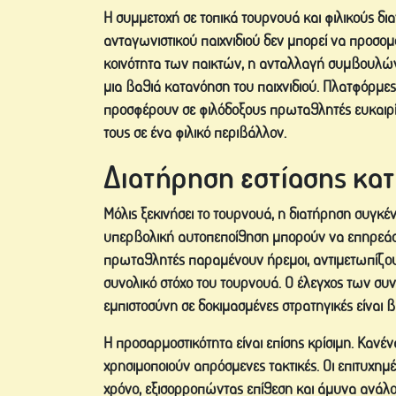
Η συμμετοχή σε τοπικά τουρνουά και φιλικούς δια
ανταγωνιστικού παιχνιδιού δεν μπορεί να προσο
κοινότητα των παικτών, η ανταλλαγή συμβουλών
μια βαθιά κατανόηση του παιχνιδιού. Πλατφόρμε
προσφέρουν σε φιλόδοξους πρωταθλητές ευκαιρίες
τους σε ένα φιλικό περιβάλλον.
Διατήρηση εστίασης κα
Μόλις ξεκινήσει το τουρνουά, η διατήρηση συγκέ
υπερβολική αυτοπεποίθηση μπορούν να επηρεάσο
πρωταθλητές παραμένουν ήρεμοι, αντιμετωπίζουν
συνολικό στόχο του τουρνουά. Ο έλεγχος των σ
εμπιστοσύνη σε δοκιμασμένες στρατηγικές είναι βα
Η προσαρμοστικότητα είναι επίσης κρίσιμη. Κανένα 
χρησιμοποιούν απρόσμενες τακτικές. Οι επιτυχημ
χρόνο, εξισορροπώντας επίθεση και άμυνα ανάλο