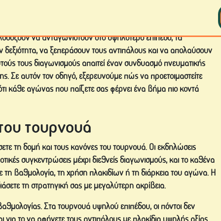
ιχνίδι αντιστοίχισης πλακιδίων· είναι μια δοκιμασία στρατηγικής,
ιλοδοξούν να ανταγωνιστούν στο υψηλότερο επίπεδο, τα
ν δεξιότητα, να ξεπεράσουν τους αντιπάλους και να απολαύσουν
υτούς τους διαγωνισμούς απαιτεί έναν συνδυασμό πνευματικής
σης
. Σε αυτόν τον οδηγό, εξερευνούμε πώς να προετοιμαστείτε
τι κάθε αγώνας που παίζετε σας φέρνει ένα βήμα πιο κοντά
του τουρνουά
σετε τη δομή και τους κανόνες του τουρνουά. Οι εκδηλώσεις
νοτικές συγκεντρώσεις μέχρι διεθνείς διαγωνισμούς, και το καθένα
με τη βαθμολογία, τη χρήση πλακιδίων ή τη διάρκεια του αγώνα. Η
ιάσετε τη στρατηγική σας με μεγαλύτερη ακρίβεια.
 βαθμολογίας. Στα τουρνουά υψηλού επιπέδου, οι πόντοι δεν
ι για το να αφήνετε τους αντιπάλους με πλακίδια υψηλής αξίας.