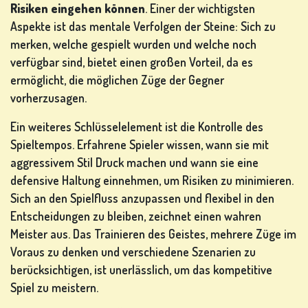
Risiken eingehen können
. Einer der wichtigsten
Aspekte ist das mentale Verfolgen der Steine: Sich zu
merken, welche gespielt wurden und welche noch
verfügbar sind, bietet einen großen Vorteil, da es
ermöglicht, die möglichen Züge der Gegner
vorherzusagen.
Ein weiteres Schlüsselelement ist die Kontrolle des
Spieltempos. Erfahrene Spieler wissen, wann sie mit
aggressivem Stil Druck machen und wann sie eine
defensive Haltung einnehmen, um Risiken zu minimieren.
Sich an den Spielfluss anzupassen und flexibel in den
Entscheidungen zu bleiben, zeichnet einen wahren
Meister aus. Das Trainieren des Geistes, mehrere Züge im
Voraus zu denken und verschiedene Szenarien zu
berücksichtigen, ist unerlässlich, um das kompetitive
Spiel zu meistern.