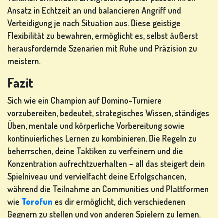
Ansatz in Echtzeit an und balancieren Angriff und
Verteidigung je nach Situation aus. Diese geistige
Flexibilität zu bewahren, ermöglicht es, selbst äußerst
herausfordernde Szenarien mit Ruhe und Präzision zu
meistern.
Fazit
Sich wie ein Champion auf Domino-Turniere
vorzubereiten, bedeutet, strategisches Wissen, ständiges
Üben, mentale und körperliche Vorbereitung sowie
kontinuierliches Lernen zu kombinieren. Die Regeln zu
beherrschen, deine Taktiken zu verfeinern und die
Konzentration aufrechtzuerhalten – all das steigert dein
Spielniveau und vervielfacht deine Erfolgschancen,
während die Teilnahme an Communities und Plattformen
wie
Torofun
es dir ermöglicht, dich verschiedenen
Gegnern zu stellen und von anderen Spielern zu lernen.