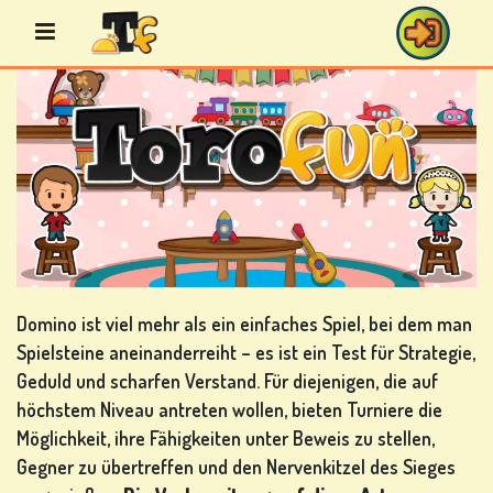
Zum
Inhalt
springen
BINGOSPIELE
CASINO-
SPIELE
Domino ist viel mehr als ein einfaches Spiel, bei dem man
KARTENSPIELE
Spielsteine aneinanderreiht – es ist ein Test für Strategie,
Geduld und scharfen Verstand. Für diejenigen, die auf
höchstem Niveau antreten wollen, bieten Turniere die
LOTTERIESPIELE
Möglichkeit, ihre Fähigkeiten unter Beweis zu stellen,
Gegner zu übertreffen und den Nervenkitzel des Sieges
BRETTSPIELE