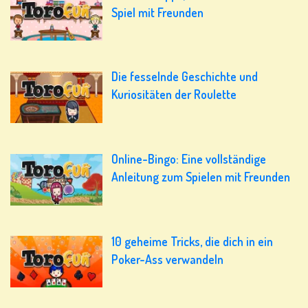
Spiel mit Freunden
Die fesselnde Geschichte und
Kuriositäten der Roulette
Online-Bingo: Eine vollständige
Anleitung zum Spielen mit Freunden
10 geheime Tricks, die dich in ein
Poker-Ass verwandeln