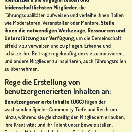
leidenschaftlichsten Mitglieder
, die
Führungsqualitäten aufweisen und verleihe ihnen Rollen
wie Moderatoren, Veranstalter oder Mentore.
Stelle
ihnen die notwendigen Werkzeuge, Ressourcen und
Unterstützung zur Verfügung
, um die Gemeinschaft
effektiv zu verwalten und zu pflegen. Erkenne und
schätze ihre Beiträge regelmäßig, um sie zu motivieren,
und andere Mitglieder zu inspirieren, auch Führungsrollen
zu übernehmen.
Rege die Erstellung von
benutzergenerierten Inhalten an:
Benutzergenerierte Inhalte (UGC)
fügen der
wachsenden Spieler-Community Tiefe und Reichtum
hinzu, während sie gleichzeitig den Mitgliedern erlauben,
ihre Kreativität und ihr Talent unter Beweis stellen.