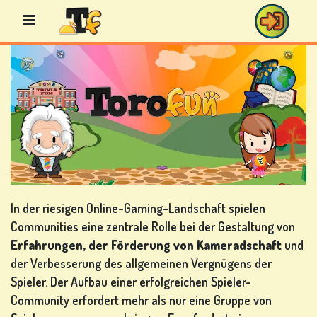
Zum
Inhalt
springen
BINGOSPIELE
CASINO-
SPIELE
In der riesigen Online-Gaming-Landschaft spielen
KARTENSPIELE
Communities eine zentrale Rolle bei der Gestaltung von
Erfahrungen, der Förderung von Kameradschaft
und
der Verbesserung des allgemeinen Vergnügens der
LOTTERIESPIELE
Spieler. Der Aufbau einer erfolgreichen Spieler-
Community erfordert mehr als nur eine Gruppe von
BRETTSPIELE