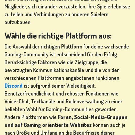
Mitglieder, sich einander vorzustellen, ihre Spielerlebnisse
zu teilen und Verbindungen zu anderen Spielern
aufzubauen.
Wähle die richtige Plattform aus:
Die Auswahl der richtigen Plattform für deine wachsende
Gaming-Community ist entscheidend für den Erfolg.
Berücksichtige Faktoren wie die Zielgruppe, die
bevorzugten Kommunikationskanäle und die von den
verschiedenen Plattformen angebotenen Funktionen.
Discord
ist aufgrund seiner Vielseitigkeit,
Benutzerfreundlichkeit und robusten Funktionen wie
Voice-Chat, Textkanäle und Rollenverwaltung zu einer
beliebten Wahl für Gaming-Communities geworden.
Andere Plattformen wie
Foren, Social-Media-Gruppen
und auf Gaming orientierte Websites
können auch je
nach Größe und Umfang an die Bedürfnisse deiner