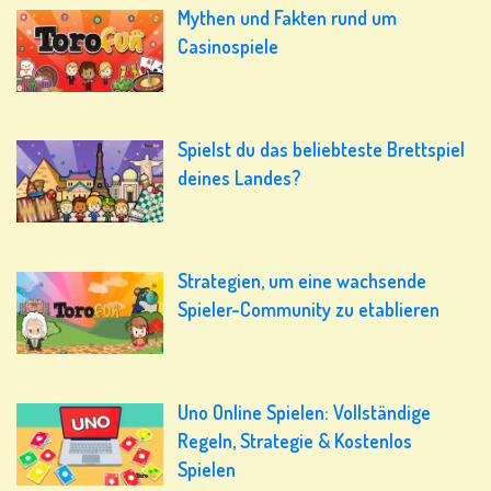
Mythen und Fakten rund um
Casinospiele
Spielst du das beliebteste Brettspiel
deines Landes?
Strategien, um eine wachsende
Spieler-Community zu etablieren
Uno Online Spielen: Vollständige
Regeln, Strategie & Kostenlos
Spielen