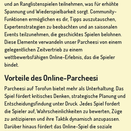
und an Ranglistenspielen teilnehmen, was für erhöhte
Spannung und Wiederspielbarkeit sorgt. Community-
Funktionen ermöglichen es dir, Tipps auszutauschen,
Expertenstrategien zu beobachten und an saisonalen
Events teilzunehmen, die geschicktes Spielen belohnen.
Diese Elemente verwandeln unser Parcheesi von einem
gelegentlichen Zeitvertrieb zu einem
wettbewerbsfähigen Online-Erlebnis, das die Spieler
bindet.
Vorteile des Online-Parcheesi
Parcheesi auf Torofun bietet mehr als Unterhaltung. Das
Spiel fördert kritisches Denken, strategische Planung und
Entscheidungsfindung unter Druck. Jedes Spiel fordert
die Spieler auf, Wahrscheinlichkeiten zu bewerten, Züge
zu antizipieren und ihre Taktik dynamisch anzupassen.
Darüber hinaus fördert das Online-Spiel die soziale