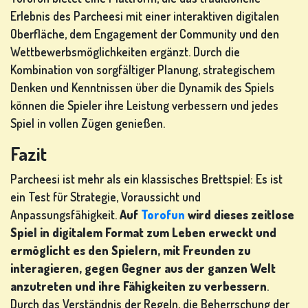
Erlebnis des Parcheesi mit einer interaktiven digitalen
Oberfläche, dem Engagement der Community und den
Wettbewerbsmöglichkeiten ergänzt. Durch die
Kombination von sorgfältiger Planung, strategischem
Denken und Kenntnissen über die Dynamik des Spiels
können die Spieler ihre Leistung verbessern und jedes
Spiel in vollen Zügen genießen.
Fazit
Parcheesi ist mehr als ein klassisches Brettspiel: Es ist
ein Test für Strategie, Voraussicht und
Anpassungsfähigkeit.
Auf
Torofun
wird dieses zeitlose
Spiel in digitalem Format zum Leben erweckt und
ermöglicht es den Spielern, mit Freunden zu
interagieren, gegen Gegner aus der ganzen Welt
anzutreten und ihre Fähigkeiten zu verbessern
.
Durch das Verständnis der Regeln, die Beherrschung der