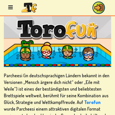
Zum
Inhalt
springen
BINGOSPIELE
CASINO-
SPIELE
Parcheesi (in deutschsprachigen Ländern bekannt in den
KARTENSPIELE
Versionen „Mensch ärgere dich nicht“ oder „Eile mit
Weile“) ist eines der beständigsten und beliebtesten
Brettspiele weltweit, berühmt für seine Kombination aus
LOTTERIESPIELE
Glück, Strategie und Wettkampffreude. Auf
Torofun
wurde Parcheesi einem attraktiven digitalen Format
BRETTSPIELE