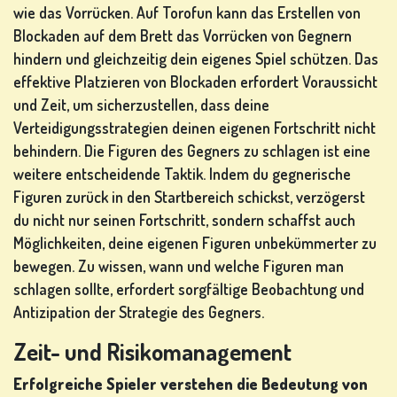
wie das Vorrücken. Auf Torofun kann das Erstellen von
Blockaden auf dem Brett das Vorrücken von Gegnern
hindern und gleichzeitig dein eigenes Spiel schützen. Das
effektive Platzieren von Blockaden erfordert Voraussicht
und Zeit, um sicherzustellen, dass deine
Verteidigungsstrategien deinen eigenen Fortschritt nicht
behindern. Die Figuren des Gegners zu schlagen ist eine
weitere entscheidende Taktik. Indem du gegnerische
Figuren zurück in den Startbereich schickst, verzögerst
du nicht nur seinen Fortschritt, sondern schaffst auch
Möglichkeiten, deine eigenen Figuren unbekümmerter zu
bewegen. Zu wissen, wann und welche Figuren man
schlagen sollte, erfordert sorgfältige Beobachtung und
Antizipation der Strategie des Gegners.
Zeit- und Risikomanagement
Erfolgreiche Spieler verstehen die Bedeutung von