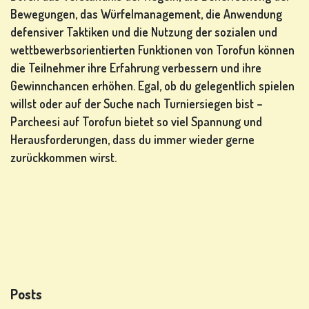
Bewegungen, das Würfelmanagement, die Anwendung
defensiver Taktiken und die Nutzung der sozialen und
wettbewerbsorientierten Funktionen von Torofun können
die Teilnehmer ihre Erfahrung verbessern und ihre
Gewinnchancen erhöhen. Egal, ob du gelegentlich spielen
willst oder auf der Suche nach Turniersiegen bist –
Parcheesi auf Torofun bietet so viel Spannung und
Herausforderungen, dass du immer wieder gerne
zurückkommen wirst.
Posts