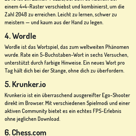
einem 4×4-Raster verschiebst und kombinierst, um die
Zahl 2048 zu erreichen. Leicht zu lernen, schwer zu
meistern — und kaum aus der Hand zu legen.
LOGGE
4. Wordle
DICH
Wordle ist das Wortspiel, das zum weltweiten Phänomen
EIN
wurde. Rate ein 5-Buchstaben-Wort in sechs Versuchen,
unterstützt durch farbige Hinweise. Ein neues Wort pro
SHOP
Tag hält dich bei der Stange, ohne dich zu überfordern.
5. Krunker.io
RANGLISTE
Krunker.io ist ein überraschend ausgereifter Ego-Shooter
direkt im Browser. Mit verschiedenen Spielmodi und einer
SPRACHE
aktiven Community bietet es ein echtes FPS-Erlebnis
WECHSELN
ohne jeglichen Download.
6. Chess.com