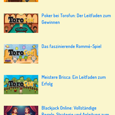
Poker bei Torofun: Der Leitfaden zum
Gewinnen
Das faszinierende Rommé-Spiel
Meistere Brisca: Ein Leitfaden zum
Erfolg
Blackjack Online: Vollständige
Regeln, Strategie und Anleitung zum