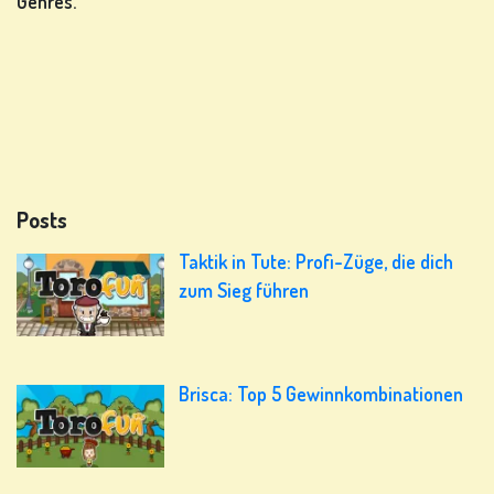
Genres.
Posts
Taktik in Tute: Profi-Züge, die dich
zum Sieg führen
Brisca: Top 5 Gewinnkombinationen