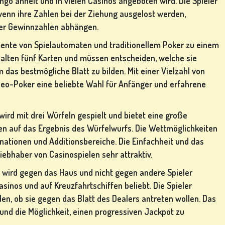
ingo ähnelt und in vielen Casinos angeboten wird. Die Spieler
enn ihre Zahlen bei der Ziehung ausgelost werden,
hrer Gewinnzahlen abhängen.
ente von Spielautomaten und traditionellem Poker zu einem
halten fünf Karten und müssen entscheiden, welche sie
 das bestmögliche Blatt zu bilden. Mit einer Vielzahl von
deo-Poker eine beliebte Wahl für Anfänger und erfahrene
ird mit drei Würfeln gespielt und bietet eine große
en auf das Ergebnis des Würfelwurfs. Die Wettmöglichkeiten
tionen und Additionsbereiche. Die Einfachheit und das
ebhaber von Casinospielen sehr attraktiv.
 wird gegen das Haus und nicht gegen andere Spieler
asinos und auf Kreuzfahrtschiffen beliebt. Die Spieler
en, ob sie gegen das Blatt des Dealers antreten wollen. Das
 und die Möglichkeit, einen progressiven Jackpot zu