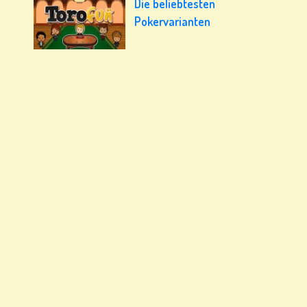
Die beliebtesten
Pokervarianten