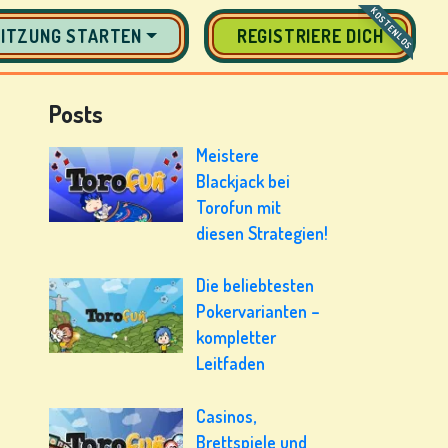
KOSTENLOS
SITZUNG STARTEN
REGISTRIERE DICH
Posts
Meistere
Blackjack bei
Torofun mit
diesen Strategien!
Die beliebtesten
Pokervarianten –
kompletter
Leitfaden
Casinos,
Brettspiele und