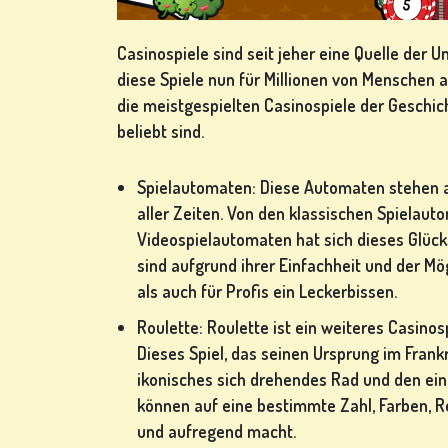
BRETTSPIELE
Casinospiele sind seit jeher eine Quelle der 
diese Spiele nun für Millionen von Menschen 
ANDERE
die meistgespielten Casinospiele der Geschi
SPIELE
beliebt sind.
Spielautomaten: Diese Automaten stehen an
POKERSPIELE
aller Zeiten. Von den klassischen Spielauto
Videospielautomaten hat sich dieses Glück
sind aufgrund ihrer Einfachheit und der Mö
SPIELAUTOMATENSPIELE
als auch für Profis ein Leckerbissen.
er-
Roulette: Roulette ist ein weiteres Casinos
Dieses Spiel, das seinen Ursprung im Frankr
ikonisches sich drehendes Rad und den ein
können auf eine bestimmte Zahl, Farben, 
REGISTRIERE
und aufregend macht.
DICH