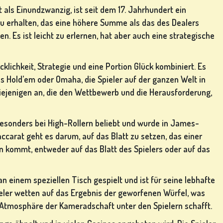
 als Einundzwanzig, ist seit dem 17. Jahrhundert ein
tt zu erhalten, das eine höhere Summe als das des Dealers
n. Es ist leicht zu erlernen, hat aber auch eine strategische
cklichkeit, Strategie und eine Portion Glück kombiniert. Es
s Hold’em oder Omaha, die Spieler auf der ganzen Welt in
iejenigen an, die den Wettbewerb und die Herausforderung,
 besonders bei High-Rollern beliebt und wurde in James-
carat geht es darum, auf das Blatt zu setzen, das einer
kommt, entweder auf das Blatt des Spielers oder auf das
n einem speziellen Tisch gespielt und ist für seine lebhafte
eler wetten auf das Ergebnis der geworfenen Würfel, was
 Atmosphäre der Kameradschaft unter den Spielern schafft.