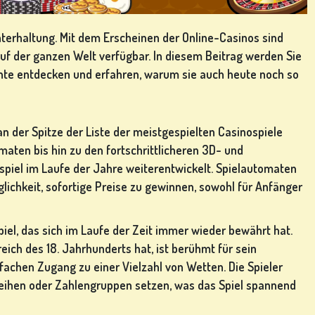
Unterhaltung. Mit dem Erscheinen der Online-Casinos sind
auf der ganzen Welt verfügbar. In diesem Beitrag werden Sie
chte entdecken und erfahren, warum sie auch heute noch so
 der Spitze der Liste der meistgespielten Casinospiele
maten bis hin zu den fortschrittlicheren 3D- und
spiel im Laufe der Jahre weiterentwickelt. Spielautomaten
glichkeit, sofortige Preise zu gewinnen, sowohl für Anfänger
piel, das sich im Laufe der Zeit immer wieder bewährt hat.
eich des 18. Jahrhunderts hat, ist berühmt für sein
fachen Zugang zu einer Vielzahl von Wetten. Die Spieler
Reihen oder Zahlengruppen setzen, was das Spiel spannend