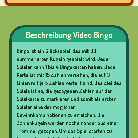
BRETTSPIELE
Beschreibung Video Bingo
Bingo ist ein Glücksspiel, das mit 90
ANDERE
nummerierten Kugeln gespielt wird. Jeder
SPIELE
Spieler kann 1 bis 4 Bingokarten haben. Jede
Karte ist mit 15 Zahlen versehen, die auf 3
Linien mit je 5 Zahlen verteilt sind. Das Ziel des
Spiels ist es, die gezogenen Zahlen auf der
POKERSPIELE
Spielkarte zu markieren und somit als erster
Spieler eine der möglichen
Gewinnkombinationen zu erreichen. Die
SPIELAUTOMATENSPIELE
Zahlenkugeln werden nacheinander aus einer
Trommel gezogen. Um das Spiel starten zu
er-