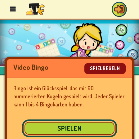
BINGOSPIELE
Video Bingo
SPIELREGELN
CASINO-
SPIELE
Bingo ist ein Glücksspiel, das mit 90
nummerierten Kugeln gespielt wird. Jeder Spieler
kann 1 bis 4 Bingokarten haben.
KARTENSPIELE
SPIELEN
LOTTERIESPIELE