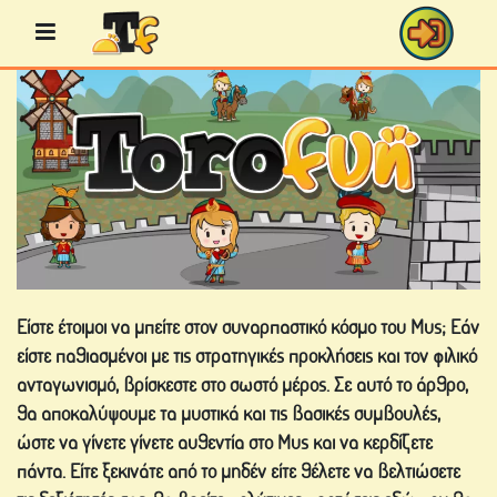
Μεταπηδήστε
στο
περιεχόμενο
ΠΑΙΧΝΊΔΙΑ
BINGO
ΠΑΙΧΝΊΔΙΑ
ΚΑΖΊΝΟ
Είστε έτοιμοι να μπείτε στον συναρπαστικό κόσμο του Mus; Εάν
είστε παθιασμένοι με τις στρατηγικές προκλήσεις και τον φιλικό
ανταγωνισμό, βρίσκεστε στο σωστό μέρος. Σε αυτό το άρθρο,
θα αποκαλύψουμε τα μυστικά και τις βασικές συμβουλές,
ώστε να γίνετε γίνετε αυθεντία στο Mus και να κερδίζετε
ΠΑΙΧΝΊΔΙΑ
πάντα. Είτε ξεκινάτε από το μηδέν είτε θέλετε να βελτιώσετε
ΜΕ