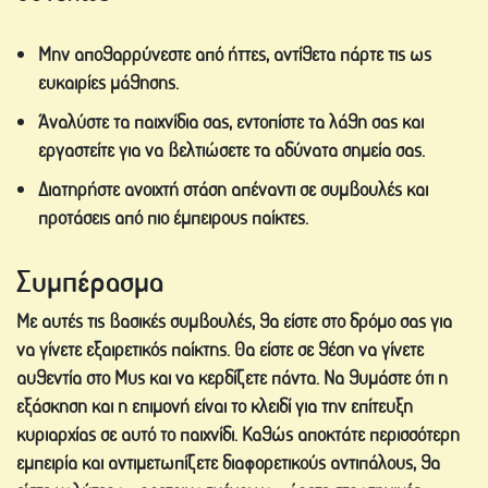
Μην αποθαρρύνεστε από ήττες, αντίθετα πάρτε τις ως
ευκαιρίες μάθησης.
Αναλύστε τα παιχνίδια σας, εντοπίστε τα λάθη σας και
εργαστείτε για να βελτιώσετε τα αδύνατα σημεία σας.
Διατηρήστε ανοιχτή στάση απέναντι σε συμβουλές και
προτάσεις από πιο έμπειρους παίκτες.
Συμπέρασμα
Με αυτές τις βασικές συμβουλές, θα είστε στο δρόμο σας για
να γίνετε εξαιρετικός παίκτης. Θα είστε σε θέση να γίνετε
αυθεντία στο Mus και να κερδίζετε πάντα. Να θυμάστε ότι η
εξάσκηση και η επιμονή είναι το κλειδί για την επίτευξη
κυριαρχίας σε αυτό το παιχνίδι. Καθώς αποκτάτε περισσότερη
εμπειρία και αντιμετωπίζετε διαφορετικούς αντιπάλους, θα