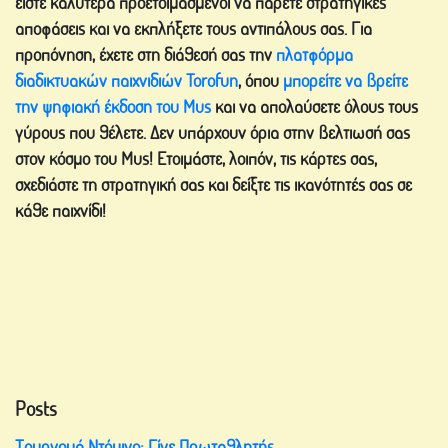
είστε καλύτερα προετοιμασμένοι να πάρετε στρατηγικές
αποφάσεις και να εκπλήξετε τους αντιπάλους σας. Για
προπόνηση, έχετε στη διάθεσή σας την
πλατφόρμα
διαδικτυακών παιχνιδιών Torofun
, όπου
μπορείτε να βρείτε
την ψηφιακή έκδοση του Mus
και να απολαύσετε όλους τους
γύρους που θέλετε. Δεν υπάρχουν όρια στην βελτιωσή σας
στον κόσμο του Mus! Ετοιμάστε, λοιπόν, τις κάρτες σας,
σχεδιάστε τη στρατηγική σας και δείξτε τις ικανότητές σας σε
κάθε παιχνίδι!
Posts
Τουρνουά Ντόμινο: Γίνε Πρωταθλητής