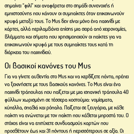
σημαίνει “φιλί” και
αναφέρεται στο σημάδι συνενοχής ή
ΠΑΙΧΝΊΔΙΑ
εμπιστοσύνης που κάνουν οι συμπαίκτες όταν επικοινωνούν
ΠΌΚΕΡ
κρυφά μεταξύ τους
. Το Mus δεν είναι μόνο ένα παιχνίδι με
κάρτες, αλλά περιλαμβάνει επίσης μια σειρά από χειρονομίες,
βλέμματα και σήματα που χρησιμοποιούν οι παίκτες για να
ΠΑΙΧΝΊΔΙΑ
επικοινωνούν κρυφά με τους συμπαίκτες τους κατά τη
ΚΟΥΛΟΧΈΡΗΔ...
διάρκεια του παιχνιδιού.
ητα
Οι βασικοί κανόνες του Mus
Για να γίνετε αυθεντία στο Mus και να κερδίζετε πάντα, πρέπει
να ξεκινήσετε με τους βασικούς κανόνες. Το Mus είναι ένα
ΕΓΓΡΑΦΕΊΤΕ
παιχνίδι τράπουλας που παίζεται με μια ισπανική τράπουλα 40
φύλλων χωρισμένη σε τέσσερα κοστούμια: νομίσματα,
κύπελλα, σπαθιά και ρόπαλα.
Παίζεται σε ζευγάρια
, με κάθε
ΣΎΝΔΕΣΗ
παίκτη να ενώνεται με τον παίκτη που κάθεται μπροστά του. Ο
στόχος είναι να επιτύχετε συνδυασμούς καρτών που
ΚΑΤΆΣΤΗΜΑ
προσθέτουν έως και 31 πόντους ή περισσότερους σε αξία.
Οι