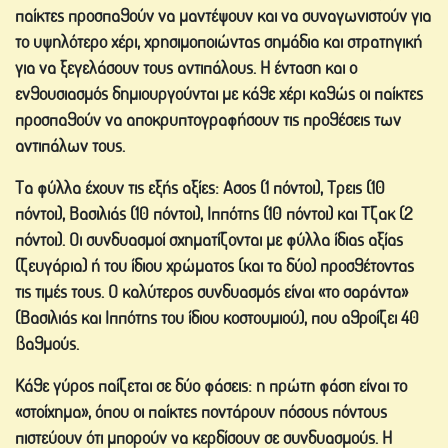
παίκτες προσπαθούν να μαντέψουν και να συναγωνιστούν για
το υψηλότερο χέρι, χρησιμοποιώντας σημάδια και στρατηγική
για να ξεγελάσουν τους αντιπάλους
. Η ένταση και ο
ΣΕΙΡΆ
ενθουσιασμός δημιουργούνται με κάθε χέρι καθώς οι παίκτες
ΚΑΤΆΤΑΞΗΣ
προσπαθούν να αποκρυπτογραφήσουν τις προθέσεις των
αντιπάλων τους.
ΑΛΛΑΓΉ
ΓΛΩΣΣΑΣ
Τα φύλλα έχουν τις εξής αξίες
: Άσος (1 πόντοι), Τρεις (10
πόντοι), Βασιλιάς (10 πόντοι), Ιππότης (10 πόντοι) και Τζακ (2
πόντοι). Οι συνδυασμοί σχηματίζονται με φύλλα ίδιας αξίας
(ζευγάρια) ή του ίδιου χρώματος (και τα δύο) προσθέτοντας
τις τιμές τους. Ο καλύτερος συνδυασμός είναι «το σαράντα»
(Βασιλιάς και Ιππότης του ίδιου κοστουμιού), που αθροίζει 40
βαθμούς.
Κάθε γύρος παίζεται σε δύο φάσεις
: η πρώτη φάση είναι το
«στοίχημα», όπου οι παίκτες ποντάρουν πόσους πόντους
πιστεύουν ότι μπορούν να κερδίσουν σε συνδυασμούς. Η