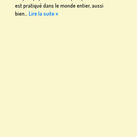
est pratiqué dans le monde entier, aussi
bien…
Lire la suite »