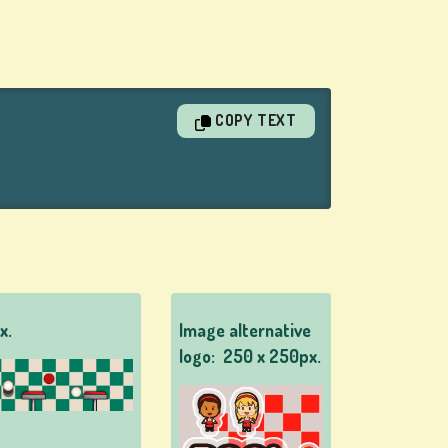
COPY TEXT
x.
Image alternative
logo:
250 x 250px.