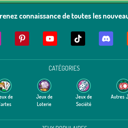
renez connaissance de toutes les nouveau
CATÉGORIES
eux de
Jeux de
Jeux de
Autres 
artes
Loterie
Société