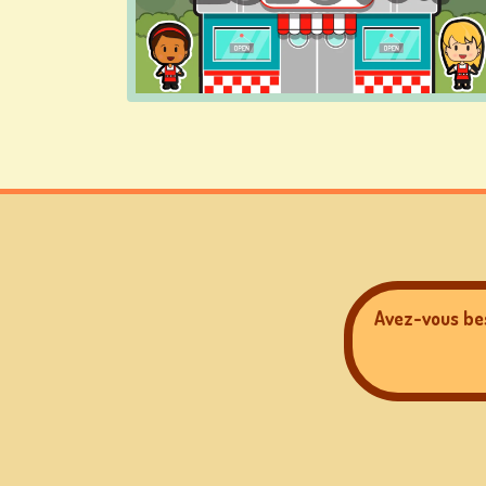
JEUX
DE
POKER
JEUX DE
MACHINE
À SO...
Avez-vous be
urs
S'INSCRIRE