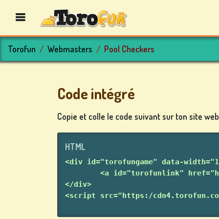
Torofun
Webmasters
Pool Checkers
JEUX
DE
Code intégré
BINGO
Copie et colle le code suivant sur ton site web
JEUX
HTML
DE
<div id="torofungame" data-width="1
CASINO
	<a id="torofunlink" href="
</div>
<script src="https:/cdn4.torofun.co
JEUX