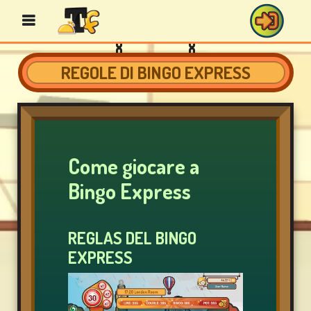
REGOLE DI BINGO EXPRESS
GIOCHI
DI
BINGO
Come giocare a
Bingo Express
GIOCHI
DA
CASINÒ
REGLAS DEL BINGO
EXPRESS
GIOCHI