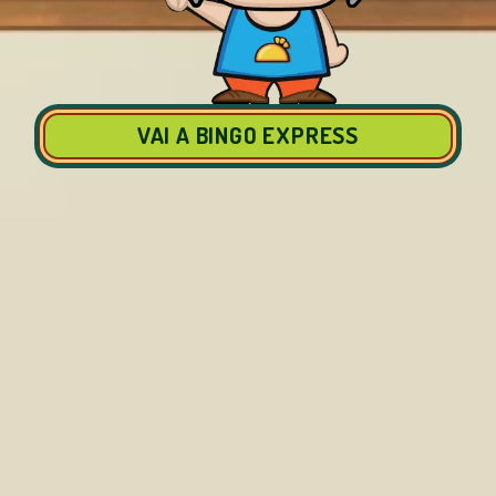
GIOCHI
DI
VAI A BINGO EXPRESS
POKER
GIOCHI
DI
SLOT
MACHI...
na
nti