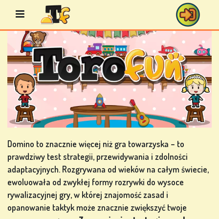
Przejdź
do
treści
GRY
BINGO
GRY
KASYNOWE
Domino to znacznie więcej niż gra towarzyska – to
prawdziwy test strategii, przewidywania i zdolności
adaptacyjnych. Rozgrywana od wieków na całym świecie,
ewoluowała od zwykłej formy rozrywki do wysoce
GRY
rywalizacyjnej gry, w której znajomość zasad i
KARCIANE
opanowanie taktyk może znacznie zwiększyć twoje