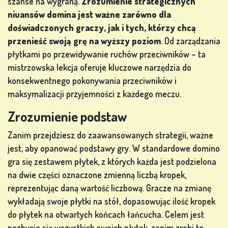
szanse na wygraną.
Zrozumienie strategicznych
niuansów domina jest ważne zarówno dla
doświadczonych graczy, jak i tych, którzy chcą
GRY
przenieść swoją grę na wyższy poziom
. Od zarządzania
LOTERYJNE
płytkami po przewidywanie ruchów przeciwników – ta
mistrzowska lekcja oferuje kluczowe narzędzia do
konsekwentnego pokonywania przeciwników i
GRY
maksymalizacji przyjemności z każdego meczu.
PLANSZOWE
Zrozumienie podstaw
Zanim przejdziesz do zaawansowanych strategii, ważne
jest, aby opanować podstawy gry. W standardowe domino
INNE
gra się zestawem płytek, z których każda jest podzielona
GRY
na dwie części oznaczone zmienną liczbą kropek,
reprezentując daną wartość liczbową. Gracze na zmianę
wykładają swoje płytki na stół, dopasowując ilość kropek
do płytek na otwartych końcach łańcucha. Celem jest
GRY W
pozbycie się wszystkich swoich płytek, zanim zrobi to