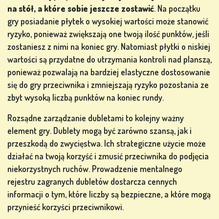
na stół, a które sobie jeszcze zostawić
. Na początku
SIĘ
gry posiadanie płytek o wysokiej wartości może stanowić
ryzyko, ponieważ zwiększają one twoją ilość punktów, jeśli
SKLEP
zostaniesz z nimi na koniec gry. Natomiast płytki o niskiej
wartości są przydatne do utrzymania kontroli nad planszą,
ponieważ pozwalają na bardziej elastyczne dostosowanie
KLASYFIKACJA
się do gry przeciwnika i zmniejszają ryzyko pozostania ze
zbyt wysoką liczbą punktów na koniec rundy.
ZMIEŃ
JĘZYK
Rozsądne zarządzanie dubletami to kolejny ważny
element gry. Dublety mogą być zarówno szansą, jak i
przeszkodą do zwycięstwa. Ich strategiczne użycie może
działać na twoją korzyść i zmusić przeciwnika do podjęcia
niekorzystnych ruchów. Prowadzenie mentalnego
rejestru zagranych dubletów dostarcza cennych
informacji o tym, które liczby są bezpieczne, a które mogą
przynieść korzyści przeciwnikowi.