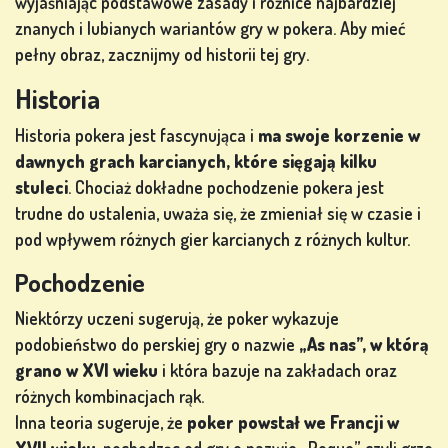
wyjaśniając podstawowe zasady i różnice najbardziej
znanych i lubianych wariantów gry w pokera. Aby mieć
pełny obraz, zacznijmy od historii tej gry.
GRY
LOTERYJNE
Historia
Historia pokera jest fascynująca i
ma swoje korzenie w
dawnych grach karcianych, które sięgają kilku
GRY
stuleci
. Chociaż dokładne pochodzenie pokera jest
PLANSZOWE
trudne do ustalenia, uważa się, że zmieniał się w czasie i
pod wpływem różnych gier karcianych z różnych kultur.
Pochodzenie
INNE
Niektórzy uczeni sugerują, że poker wykazuje
GRY
podobieństwo do perskiej gry o nazwie
„As nas”, w którą
grano w XVI wieku
i która bazuje na zakładach oraz
różnych kombinacjach rąk.
Inna teoria sugeruje, że
poker powstał we Francji w
GRY W