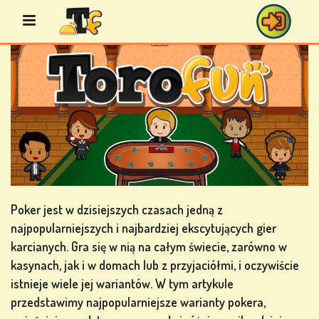
Przejdź
do
treści
GRY
BINGO
GRY
KASYNOWE
Poker jest w dzisiejszych czasach jedną z
najpopularniejszych i najbardziej ekscytujących gier
karcianych. Gra się w nią na całym świecie, zarówno w
kasynach, jak i w domach lub z przyjaciółmi, i oczywiście
GRY
istnieje wiele jej wariantów. W tym artykule
KARCIANE
przedstawimy najpopularniejsze warianty pokera,