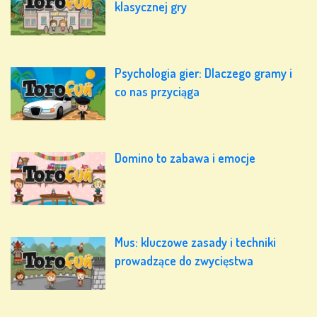
klasycznej gry
Psychologia gier: Dlaczego gramy i
co nas przyciąga
Domino to zabawa i emocje
Mus: kluczowe zasady i techniki
prowadzące do zwycięstwa