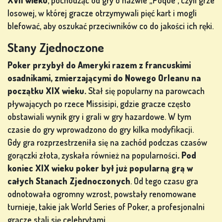
XVII wieku
, pochodząc od gry o nazwie „Poque”, czyli grze
POKERA
losowej, w której gracze otrzymywali pięć kart i mogli
blefować, aby oszukać przeciwników co do jakości ich ręki.
Stany Zjednoczone
Poker przybył do Ameryki razem z francuskimi
GRY Z
osadnikami, zmierzającymi do Nowego Orleanu na
AUTOMATÓW
początku XIX wieku.
Stał się popularny na parowcach
pływających po rzece Missisipi, gdzie gracze często
ów
obstawiali wynik gry i grali w gry hazardowe. W tym
czasie do gry wprowadzono do gry kilka modyfikacji.
Gdy gra rozprzestrzeniła się na zachód podczas czasów
gorączki złota, zyskała również na popularności
. Pod
ZAREJESTRUJ
koniec XIX wieku poker był już popularną grą w
SIĘ
całych Stanach Zjednoczonych
. Od tego czasu gra
odnotowała ogromny wzrost, powstały renomowane
turnieje, takie jak World Series of Poker, a profesjonalni
gracze stali się celebrytami.
ZALOGUJ