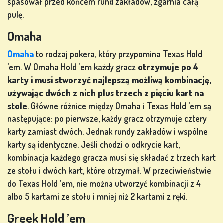
spasował przed końcem rund zakładów, zgarnia całą
pulę.
Omaha
Omaha
to rodzaj pokera, który przypomina Texas Hold
’em. W Omaha Hold ’em każdy gracz
otrzymuje po 4
karty i musi stworzyć najlepszą możliwą kombinację,
używając dwóch z nich plus trzech z pięciu kart na
stole
. Główne różnice między Omaha i Texas Hold ’em są
następujące: po pierwsze, każdy gracz otrzymuje cztery
karty zamiast dwóch. Jednak rundy zakładów i wspólne
karty są identyczne. Jeśli chodzi o odkrycie kart,
kombinacja każdego gracza musi się składać z trzech kart
ze stołu i dwóch kart, które otrzymał. W przeciwieństwie
do Texas Hold ’em, nie można utworzyć kombinacji z 4
albo 5 kartami ze stołu i mniej niż 2 kartami z ręki.
Greek Hold ’em