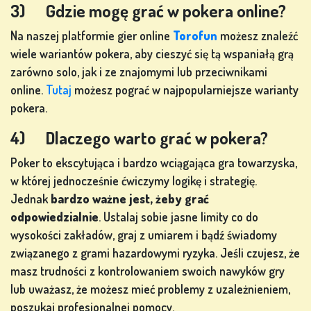
3) Gdzie mogę grać w pokera online?
Na naszej platformie gier online
Torofun
możesz znaleźć
wiele wariantów pokera, aby cieszyć się tą wspaniałą grą
zarówno solo, jak i ze znajomymi lub przeciwnikami
online.
Tutaj
możesz pograć w najpopularniejsze warianty
pokera.
4) Dlaczego warto grać w pokera?
Poker to ekscytująca i bardzo wciągająca gra towarzyska,
w której jednocześnie ćwiczymy logikę i strategię.
Jednak
bardzo ważne jest, żeby grać
odpowiedzialnie
. Ustalaj sobie jasne limity co do
wysokości zakładów, graj z umiarem i bądź świadomy
związanego z grami hazardowymi ryzyka. Jeśli czujesz, że
masz trudności z kontrolowaniem swoich nawyków gry
lub uważasz, że możesz mieć problemy z uzależnieniem,
poszukaj profesjonalnej pomocy.