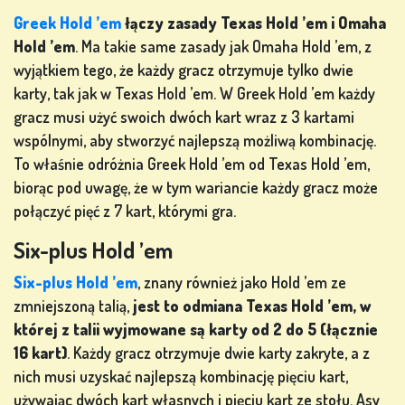
Greek Hold ’em
łączy zasady Texas Hold ’em i Omaha
Hold ’em
. Ma takie same zasady jak Omaha Hold ’em, z
wyjątkiem tego, że każdy gracz otrzymuje tylko dwie
karty, tak jak w Texas Hold ’em. W Greek Hold ’em każdy
gracz musi użyć swoich dwóch kart wraz z 3 kartami
wspólnymi, aby stworzyć najlepszą możliwą kombinację.
To właśnie odróżnia Greek Hold ’em od Texas Hold ’em,
biorąc pod uwagę, że w tym wariancie każdy gracz może
połączyć pięć z 7 kart, którymi gra.
Six-plus Hold ’em
Six-plus Hold ’em
, znany również jako Hold ’em ze
zmniejszoną talią,
jest to odmiana Texas Hold ’em, w
której z talii wyjmowane są karty od 2 do 5 (łącznie
16 kart)
. Każdy gracz otrzymuje dwie karty zakryte, a z
nich musi uzyskać najlepszą kombinację pięciu kart,
używając dwóch kart własnych i pięciu kart ze stołu. Asy