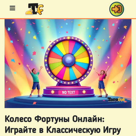
Перейти
к
содержимому
БИНГО
ИГРЫ
КАЗИНО
ИГРЫ
КАРТОЧНЫЕ
Колесо Фортуны Онлайн:
ИГРЫ
Играйте в Классическую Игру