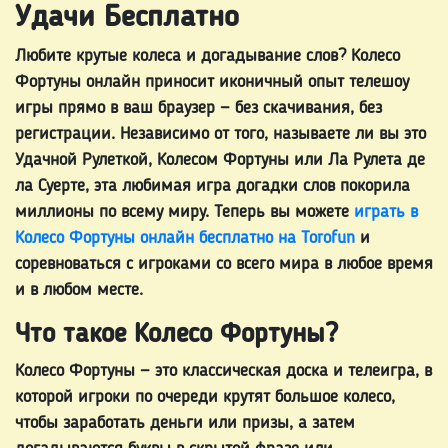
Удачи Бесплатно
ЛОТЕРЕИ
Любите крутые колеса и догадывание слов?
Колесо
Фортуны онлайн
приносит иконичный опыт телешоу
игры прямо в ваш браузер — без скачивания, без
НАСТОЛЬНЫЕ
регистрации. Независимо от того, называете ли вы это
ИГРЫ
Удачной Рулеткой, Колесом Фортуны или Ла Рулета де
ла Суерте, эта любимая игра догадки слов покорила
миллионы по всему миру. Теперь вы можете
играть в
Колесо Фортуны онлайн бесплатно на Torofun
и
ДРУГИЕ
соревноваться с игроками со всего мира в любое время
ИГРЫ
и в любом месте.
Что такое Колесо Фортуны?
ПОКЕРНЫЕ
Колесо Фортуны — это классическая доска и телеигра, в
ИГРЫ
которой игроки по очереди крутят большое колесо,
чтобы заработать деньги или призы, а затем