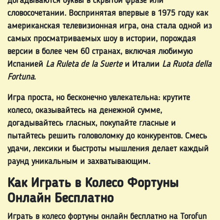
догадываются буквы в скрытой фразе или
словосочетании. Воспринятая впервые в 1975 году как
ИГРОВЫЕ
американская телевизионная игра, она стала одной из
АВТОМАТЫ
самых просматриваемых шоу в истории, порождая
версии в более чем 60 странах, включая любимую
ей
Испанией
La Ruleta de la Suerte
и Италии
La Ruota della
Fortuna
.
ЗАРЕГИСТРИРОВАТЬСЯ
Игра проста, но бесконечно увлекательна: крутите
колесо, оказывайтесь на денежной сумме,
догадывайтесь гласных, покупайте гласные и
АВТОРИЗОВАТЬСЯ
пытайтесь решить головоломку до конкурентов. Смесь
удачи, лексики и быстроты мышления делает каждый
раунд уникальным и захватывающим.
МАГАЗИН
Как Играть в Колесо Фортуны
Онлайн Бесплатно
РЕЙТИНГ
Играть в
колесо фортуны онлайн бесплатно
на Torofun