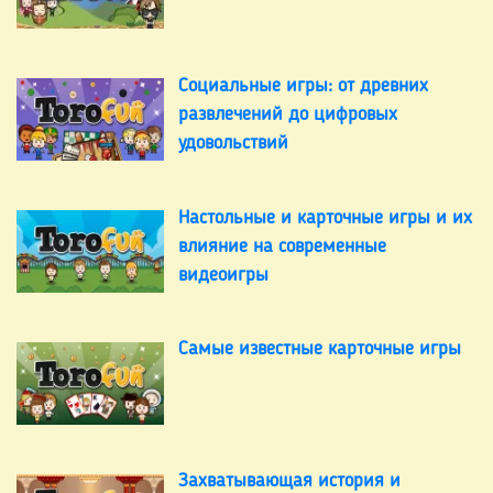
Социальные игры: от древних
развлечений до цифровых
удовольствий
Настольные и карточные игры и их
влияние на современные
видеоигры
Самые известные карточные игры
Захватывающая история и