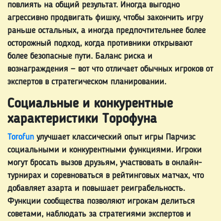
повлиять на общий результат. Иногда выгодно
агрессивно продвигать фишку, чтобы закончить игру
раньше остальных, а иногда предпочтительнее более
осторожный подход, когда противники открывают
более безопасные пути. Баланс риска и
вознаграждения — вот что отличает обычных игроков от
экспертов в стратегическом планировании.
Социальные и конкурентные
характеристики Торофуна
Torofun
улучшает классический опыт игры
Парчизс
социальными и конкурентными функциями.
Игроки
могут бросать вызов друзьям, участвовать в онлайн-
турнирах и соревноваться в рейтинговых матчах, что
добавляет азарта и повышает реиграбельность.
Функции сообщества позволяют игрокам делиться
советами, наблюдать за стратегиями экспертов и