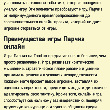
участвовать в сезонных событиях, которые поощряют
умелую игру. Эти элементы преобразуют игру. Парчиз
от непринужденного времяпрепровождения до
соревновательного онлайн-проекта, который не дает
игрокам оторваться от игры.
Преимущества игры Парчиз
онлайн
Игра Парчиз на Torofun предлагает нечто большее, чем
просто развлечение. Игра развивает критическое
мышление, стратегическое планирование и умение
принимать решения в условиях неопределенности.
Каждый матч бросает вызов игрокам, заставляя их
оценивать вероятности, предвидеть ходы и динамично
адаптировать свою тактику. Кроме того, онлайн-игра
способствует социальному взаимодействию, поощряя
дружескую конкуренцию и чувство общности среди