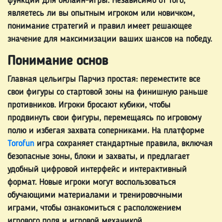
функции для онлайн-игры. Независимо от того,
являетесь ли вы опытным игроком или новичком,
ЛОТЕРЕИ
понимание стратегий и правил имеет решающее
значение для максимизации ваших шансов на победу.
Понимание основ
НАСТОЛЬНЫЕ
ИГРЫ
Главная цельигры Парчиз простая: переместите все
свои фигуры со стартовой зоны на финишную раньше
противников. Игроки бросают кубики, чтобы
продвинуть свои фигуры, перемещаясь по игровому
ДРУГИЕ
полю и избегая захвата соперниками. На платформе
ИГРЫ
Torofun
игра сохраняет стандартные правила, включая
безопасные зоны, блоки и захваты, и предлагает
удобный цифровой интерфейс и и
нтерактивный
ПОКЕРНЫЕ
формат.
Новые игроки могут воспользоваться
ИГРЫ
обучающими материалами и тренировочными
играми, чтобы ознакомиться с расположением
игрового поля и игровой механикой.