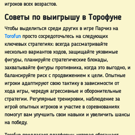
игроков всех возрастов.
Советы по выигрышу в Торофуне
Чтобы выделиться среди других в игре Парчиз на
Torofun
просто сосредоточьтесь на следующих
ключевых стратегиях: всегда рассматривайте
несколько вариантов ходов, защищайте уязвимые
фигуры, планируйте стратегические блокады,
захватывайте фигуры противника, когда это выгодно, и
балансируйте риск с продвижением к цели. Опытные
игроки адаптируют свою тактику в зависимости от
хода игры, чередуя агрессивные и оборонительные
стратегии. Регулярные тренировки, наблюдение за
игрой опытных игроков и участие в соревнованиях
помогут вам улучшить свои навыки и увеличить шансы
на победу.