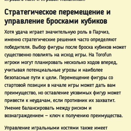
Стратегическое перемещение и
ИГРОВЫЕ
АВТОМАТЫ
управление бросками кубиков
Хотя удача играет значительную роль в Парчиз,
ей
именно стратегические решения часто определяют
победителя. Выбор фигуры после броска кубиков может
существенно повлиять на исход игры.
На
Torofun
ЗАРЕГИСТРИРОВАТЬСЯ
игроки могут планировать несколько ходов вперед,
учитывая потенциальные угрозы и наиболее
АВТОРИЗОВАТЬСЯ
безопасные пути к цели.
Перемещение фигуры со
стартовой позиции в начале игры может дать вам
преимущество, но оставление уязвимых фигур может
МАГАЗИН
привести к неудачам, если противник их захватит.
Умение балансировать между риском и
вознаграждением — ключ к получению преимущества.
РЕЙТИНГ
Управление игральными костями также имеет