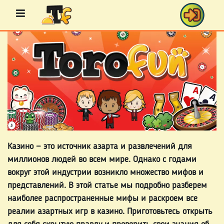
Перейти
к
содержимому
БИНГО
ИГРЫ
КАЗИНО
ИГРЫ
Казино — это источник азарта и развлечений для
миллионов людей во всем мире. Однако с годами
вокруг этой индустрии возникло множество мифов и
представлений. В этой статье мы подробно разберем
КАРТОЧНЫЕ
наиболее распространенные мифы и раскроем все
ИГРЫ
реалии азартных игр в казино. Приготовьтесь открыть