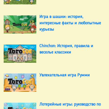
Игра в шашки: история,
интересные факты и любопытные
курьезы
Chinchon: История, правила и
веселье классики
Увлекательная игра Румми
Лотерейные игры: руководство по