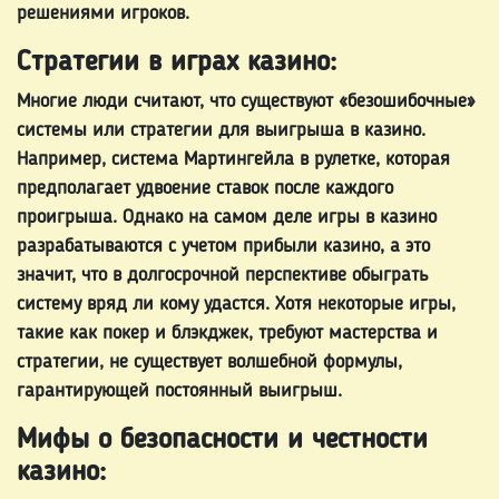
решениями игроков.
ИГРОВЫЕ
Стратегии в играх казино:
АВТОМАТЫ
Многие люди считают, что существуют «безошибочные»
системы или стратегии для выигрыша в казино.
ей
Например, система Мартингейла в рулетке, которая
предполагает удвоение ставок после каждого
ЗАРЕГИСТРИРОВАТЬСЯ
проигрыша. Однако на самом деле игры в казино
разрабатываются с учетом прибыли казино, а это
значит, что в долгосрочной перспективе обыграть
АВТОРИЗОВАТЬСЯ
систему вряд ли кому удастся.
Хотя некоторые игры,
такие как покер и блэкджек, требуют мастерства и
стратегии, не существует волшебной формулы,
МАГАЗИН
гарантирующей постоянный выигрыш.
Мифы о безопасности и честности
РЕЙТИНГ
казино: