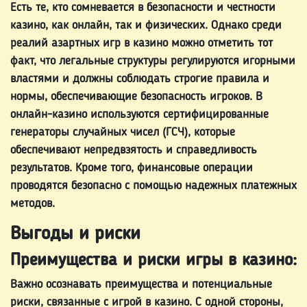
ИЗМЕНИТЬ
Есть те, кто сомневается в безопасности и честности
ЯЗЫК
казино, как онлайн, так и физических. Однако среди
реалий азартных игр в казино можно отметить тот
факт, что легальные структуры регулируются игорными
властями и должны соблюдать строгие правила и
нормы, обеспечивающие безопасность игроков.
В
онлайн-казино используются сертифицированные
генераторы случайных чисел (ГСЧ), которые
обеспечивают непредвзятость и справедливость
результатов. Кроме того, финансовые операции
проводятся безопасно с помощью надежных платежных
методов.
Выгоды и риски
Преимущества и риски игры в казино:
Важно осознавать преимущества и потенциальные
риски, связанные с игрой в казино. С одной стороны,