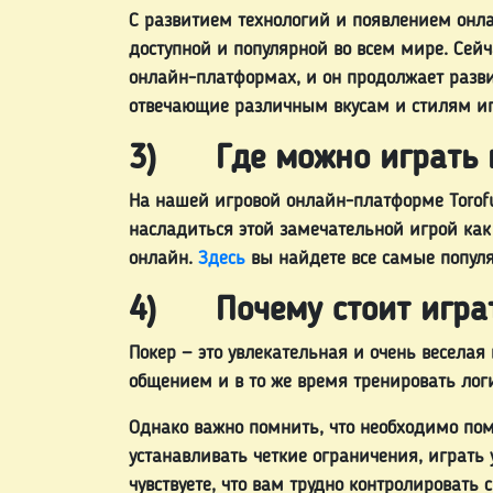
С развитием технологий и появлением онл
доступной и популярной во всем мире. Сейч
онлайн-платформах, и он продолжает разв
отвечающие различным вкусам и стилям и
3) Где можно играть в
На нашей игровой онлайн-платформе Torofu
насладиться этой замечательной игрой как
онлайн.
Здесь
вы найдете все самые популя
4) Почему стоит играт
Покер — это увлекательная и очень весела
общением и в то же время тренировать логи
Однако важно помнить, что
необходимо помн
устанавливать четкие ограничения, играть
чувствуете, что вам трудно контролировать 