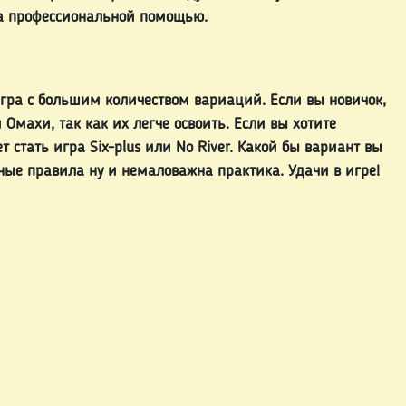
за профессиональной помощью.
игра с большим количеством вариаций. Если вы новичок,
 Омахи, так как их легче освоить. Если вы хотите
 стать игра Six-plus или No River. Какой бы вариант вы
вные правила ну и немаловажна практика. Удачи в игре!