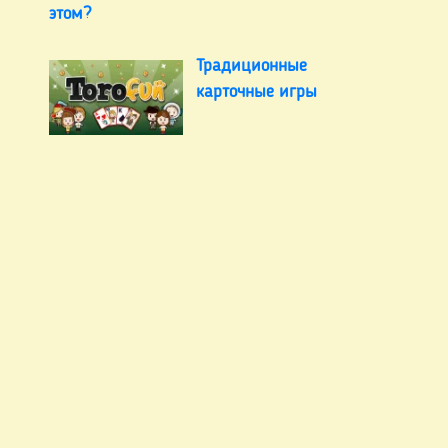
этом?
Традиционные
карточные игры