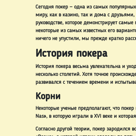
Сегодня покер — одна из самых популярных
ЛОТЕРЕИ
миру, как в казино, так и дома с друзьями
руководстве, которое демонстрирует самые
некоторые из самых известных его вариант
ничего не упустили, мы прежде кратко рас
НАСТОЛЬНЫЕ
ИГРЫ
История покера
История покера весьма увлекательна и
ухо
несколько столетий.
Хотя точное происхожде
ДРУГИЕ
развивался с течением времени и испытыва
ИГРЫ
Корни
Некоторые ученые предполагают, что покер
ПОКЕРНЫЕ
Nas», в которую играли в
XVI
веке
и которая
ИГРЫ
Согласно другой теории,
покер зародился 