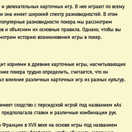
 и увлекательных карточных игр. В нее играют по всему
, и она имеет широкий спектр разновидностей. В этом
 популярные разновидности покера мы рассмотрим
ов и объясним их основные правила. Однако, чтобы вы
смотрим историю возникновения игры в покер.
дит корнями в древние карточные игры, насчитывающие
ние покера трудно определить, считается, что он
л влияние различных карточных игр из разных культур.
 имеет сходство с персидской игрой под названием
«As
 предполагала ставки и различные комбинации рук.
во Франции в
XVII
веке
на основе игры под названием