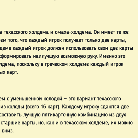
 техасского холдема и омаха-холдема
. Он имеет те же
ем того, что каждый игрок получает только две карты,
олдеме каждый игрок должен использовать свои две карты
 сформировать наилучшую возможную руку. Именно это
олдема, поскольку в греческом холдеме каждый игрок
ых карт.
дем с уменьшенной колодой —
это вариант техасского
из колоды (всего 16 карт).
Каждому игроку сдаются две
 составить лучшую пятикарточную комбинацию из двух
о старшие карты, но, как и в техасском холдеме, их можно
 вниз.