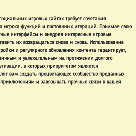
социальных игровых сайтах требует
сочетания
а игрока функций и постоянных итераций
. Понимая свою
тные интерфейсы и внедряя интересные игровые
тавить их возвращаться снова и снова. Использование
ройки и регулярного обновления контента гарантирует,
амичным и увлекательным на протяжении долгого
етизации, в которых приоритетом является
волят вам создать процветающее сообщество преданных
м приключениям и завязывать прочные связи в вашей