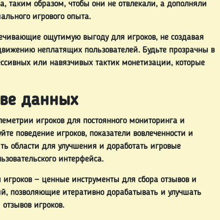
а, таким образом, чтобы они не отвлекали, а дополняли
ального игрового опыта.
ечивающие ощутимую выгоду для игроков, не создавая
одвижению неплатящих пользователей. Будьте прозрачны в
ессивных или навязчивых тактик монетизации, которые
ове данных
леметрии игроков для постоянного мониторинга и
йте поведение игроков, показатели вовлеченности и
ть области для улучшения
и доработать игровые
льзовательского интерфейса.
ы игроков — ценные инструменты для сбора отзывов и
ий,
позволяющие итеративно дорабатывать и улучшать
отзывов игроков.