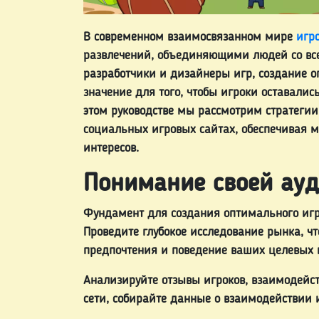
ЛОТЕРЕИ
В современном
взаимосвязанном мире
игр
развлечений
, объединяющими людей со все
разработчики и дизайнеры игр,
создание о
значение для того, чтобы игроки оставалис
НАСТОЛЬНЫЕ
этом руководстве мы рассмотрим стратеги
ИГРЫ
социальных игровых сайтах, обеспечивая м
интересов.
Понимание своей ау
ДРУГИЕ
ИГРЫ
Фундамент для
создания оптимального игр
Проведите глубокое исследование рынка, ч
предпочтения и поведение ваших целевых 
ПОКЕРНЫЕ
Анализируйте отзывы игроков, взаимодейст
ИГРЫ
сети, собирайте данные о взаимодействии и