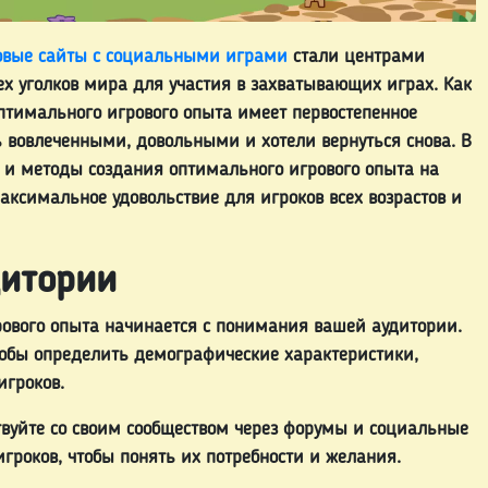
овые сайты с социальными играми
стали
центрами
х уголков мира для участия в захватывающих играх. Как
птимального игрового опыта
имеет первостепенное
ь вовлеченными, довольными и хотели вернуться снова. В
и и методы
создания оптимального игрового опыта
на
аксимальное удовольствие для игроков всех возрастов и
дитории
ового опыта
начинается с
понимания вашей аудитории.
тобы определить демографические характеристики,
игроков.
вуйте со своим сообществом через форумы и социальные
гроков, чтобы понять их потребности и желания.