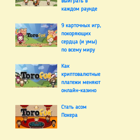
выиграть в
каждом раунде
9 карточных игр,
покоряющих
сердца (и умы)
по всему миру
Как
криптовалютные
платежи меняют
онлайн-казино
Стать асом
Покера