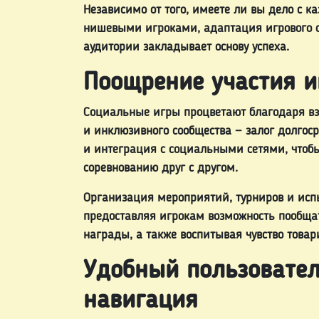
Независимо от того, имеете ли вы дело с
нишевыми игроками,
адаптация игрового 
ИГРОВЫЕ
аудитории закладывает основу успеха.
АВТОМАТЫ
Поощрение участия и
ей
Социальные игры процветают благодаря в
и инклюзивного сообщества — залог долгоср
ЗАРЕГИСТРИРОВАТЬСЯ
и интеграция с
социальными сетями
, чтоб
соревнованию друг с другом.
АВТОРИЗОВАТЬСЯ
Организация мероприятий, турниров и ис
предоставляя игрокам возможность пообща
награды, а также воспитывая чувство това
МАГАЗИН
Удобный пользовател
навигация
РЕЙТИНГ