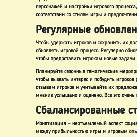
персонажей и настройки игрового процесса,
соответствии со стилем игры и предпочтен
Регулярные обновлен
Чтобы удержать
игроков и сохранить их до
обновлять игровой процесс
. Регулярно обно
чтобы предоставить игрокам новые задачи 
Планируйте сезонные тематические меропр
чтобы вызвать интерес и побудить игроков 
отзывам игроков и учитывайте их предложен
мнение услышано и оценено. Все это очень
Сбалансированные ст
Монетизация — неотъемлемый аспект соци
между прибыльностью игры и игровым оп