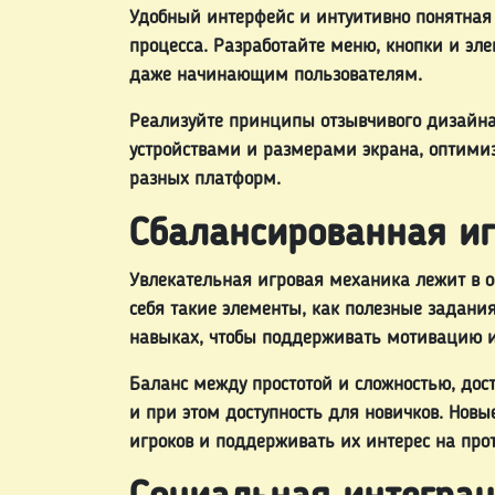
ИЗМЕНИТЬ
Удобный интерфейс
и
интуитивно понятная
ЯЗЫК
процесса.
Разработайте меню, кнопки и эле
даже начинающим пользователям.
Реализуйте принципы
отзывчивого дизайн
устройствами и размерами экрана, оптимиз
разных платформ
.
Сбалансированная и
Увлекательная игровая механика
лежит в о
себя такие элементы, как
полезные задания
навыках,
чтобы поддерживать мотивацию и 
Баланс между простотой и сложностью, дос
и при этом доступность для новичков.
Новые
игроков и поддерживать их интерес на про