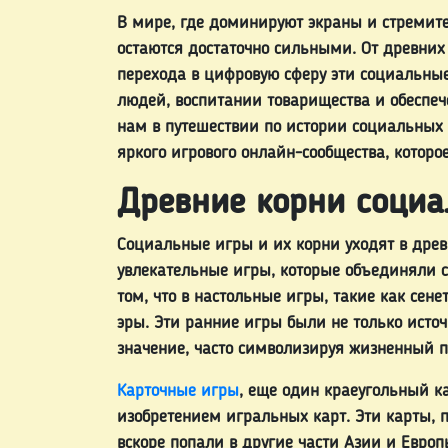
В мире, где доминируют экраны и стремит
ЛОТЕРЕИ
остаются достаточно сильными
. От древних
перехода в цифровую сферу
эти социальны
людей, воспитании товарищества и обеспеч
нам в путешествии по истории социальных
НАСТОЛЬНЫЕ
яркого игрового онлайн-сообщества, которо
ИГРЫ
Древние корни социа
Социальные игры и их корни уходят в древ
ДРУГИЕ
увлекательные игры, которые объединяли 
ИГРЫ
том, что в настольные игры, такие как сене
эры. Эти ранние игры были не только
исто
значение
, часто символизируя жизненный п
ПОКЕРНЫЕ
Карточные игры
, еще один краеугольный 
ИГРЫ
изобретением
игральных карт
. Эти карты,
вскоре попали в другие части Азии и Евро