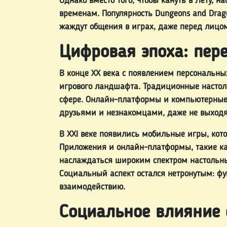
Однако вместо того, чтобы кануть в Лету, 
временам. Популярность Dungeons and Drag
жаждут общения в играх, даже перед лицо
Цифровая эпоха: пере
В конце XX века с появлением персональн
игрового ландшафта. Традиционные насто
сфере
. Онлайн-платформы и компьютерные 
друзьями и незнакомцами, даже не выходя
В XXI веке появились
мобильные игры
, ко
Приложения и онлайн-платформы, такие к
наслаждаться широким спектром настольных
Социальный аспект остался нетронутым: фу
взаимодействию.
Социальное влияние 