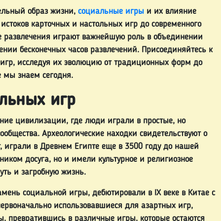
ельный образ жизни,
социальные игры
и их влияние
 истоков карточных и настольных игр до современного
е развлечения играют
важнейшую роль
в объединении
ении бесконечных часов развлечений. Присоединяйтесь к
 игр, исследуя их эволюцию от традиционных форм до
е мы знаем сегодня.
льных игр
ние цивилизации, где люди играли в простые, но
сообщества.
Археологические находки
свидетельствуют о
т, играли в
Древнем Египте
еще в 3500 году до нашей
чником досуга
, но и имели
культурное и религиозное
уть и загробную жизнь.
камень социальной игры, дебютировали в
IX
веке в Китае
с
 первоначально использовавшиеся для азартных игр,
пы, превратившись в различные игры, которые остаются