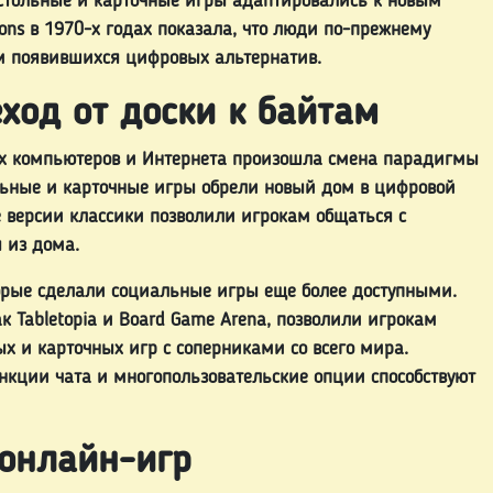
настольные и карточные игры адаптировались к новым
ons в 1970-х годах показала, что люди по-прежнему
м появившихся цифровых альтернатив.
ход от доски к байтам
ых компьютеров и Интернета произошла смена парадигмы
льные и карточные игры
обрели новый дом в цифровой
версии классики позволили игрокам общаться с
 из дома.
торые сделали социальные игры еще более доступными.
ак
Tabletopia
и
Board
Game
Arena
, позволили игрокам
 и карточных игр с соперниками со всего мира.
нкции чата и многопользовательские опции способствуют
онлайн-игр