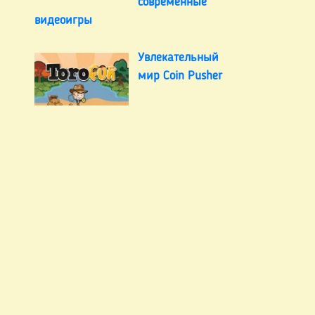
современные
видеоигры
Увлекательный
мир Coin Pusher