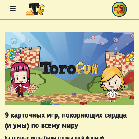
Перейти
к
содержимому
БИНГО
ИГРЫ
КАЗИНО
ИГРЫ
9 карточных игр, покоряющих сердца
КАРТОЧНЫЕ
(и умы) по всему миру
ИГРЫ
Карточные игры были популярной формой