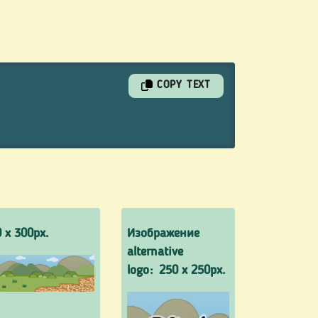
COPY TEXT
 x 300px.
Изображение
alternative
logo:
250 x 250px.