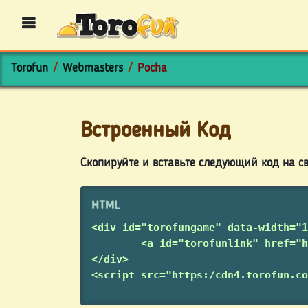
Torofun
Webmasters
Pocha
БИНГО
ИГРЫ
Встроенный Код
Скопируйте и вставьте следующий код на св
КАЗИНО
ИГРЫ
HTML
<div id="torofungame" data-width="1
	<a id="torofunlink" href="
</div>
КАРТОЧНЫЕ
<script src="https:/cdn4.torofun.co
ИГРЫ