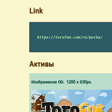
Link
ЛОТЕРЕИ
https://torofun.com/ru/pocha/
НАСТОЛЬНЫЕ
ИГРЫ
Активы
ДРУГИЕ
ИГРЫ
Изображение OG:
1200 x 630px.
ПОКЕРНЫЕ
ИГРЫ