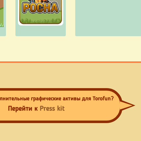
лнительные графические активы для Torofun?
Перейти к
Press kit