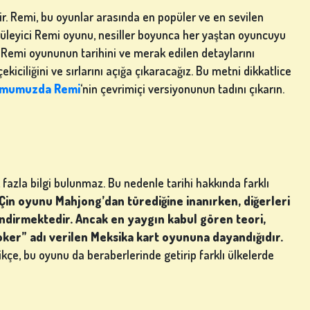
dir. Remi, bu oyunlar arasında en popüler ve en sevilen
üyüleyici Remi oyunu, nesiller boyunca her yaştan oyuncuyu
emi oyununun tarihini ve merak edilen detaylarını
iciliğini ve sırlarını açığa çıkaracağız. Bu metni dikkatlice
ormumuzda
Remi
‘nin çevrimiçi versiyonunun tadını çıkarın.
fazla bilgi bulunmaz. Bu nedenle tarihi hakkında farklı
 Çin oyunu Mahjong’dan türediğine inanırken, diğerleri
endirmektedir. Ancak en yaygın kabul gören teori,
ker” adı verilen Meksika kart oyununa dayandığıdır.
kçe, bu oyunu da beraberlerinde getirip farklı ülkelerde