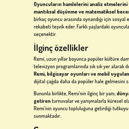
Oyuncuların hamlelerini analiz etmelerini
mantıksal düşünme ve matematiksel beceril
MAĞAZA
birkaç oyuncu arasında oynandığı için sosyal etk
rekabeti teşvik eder. Farklı yaşlardaki oyuncul
seçenektir.
SIRALAMA
İlginç özellikler
DIL
DEĞIŞTIR
Remi, uzun yıllar boyunca popüler kültüre dam
televizyon programlarında sık sık yer alarak 
Remi, bilgisayar oyunları ve mobil uygulam
dijital çağda daha da popüler hale gelmesini s
Bununla birlikte, Remi’nin ilginç bir yanı,
dünya
getiren
turnuvalar ve yarışmalarla küresel ola
Remi’nin oyuncu topluluğuna getirdiği tutkuyu v
sunmaktadır.