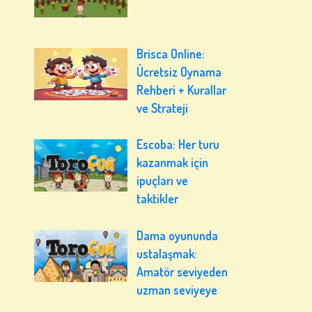
Brisca Online:
Ücretsiz Oynama
Rehberi + Kurallar
ve Strateji
Escoba: Her turu
kazanmak için
ipuçları ve
taktikler
Dama oyununda
ustalaşmak:
Amatör seviyeden
uzman seviyeye