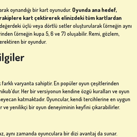
urarak oynandığı bir kart oyunudur.
Oyunda ana hedef,
akiplere kart çektirerek elinizdeki tüm kartlardan
değerdeki üçlü veya dörtlü setler oluşturularak (örneğin aynı
rinden (örneğin kupa 5, 6 ve 7) oluşabilir. Remi, gözlem,
erektiren bir oyundur.
lgiler
farklı varyanta sahiptir. En popüler oyun çeşitlerinden
kub’dur. Her bir versiyonun kendine özgü kuralları ve oyun
 heyecan katmaktadır. Oyuncular, kendi tercihlerine en uygun
r ve yenilikçi bir oyun deneyiminin keyfini çıkarabilirler.
z, aynı zamanda oyunculara bir dizi avantaj da sunar.