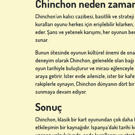
Chinchon neden zama
Chinchon’un kalıcı cazibesi, basitlik ve strat
kuralları oyunu herkes için erişilebilir kılarke
eder. Şans ve yetenek karışımı, her oyunun ben
sunar.
Bunun ötesinde oyunun kültürel önemi de ona öz
deneyim olarak Chinchon, gelenekle olan bağı 
oyun tarihiyle buluşturur ve mirası eğlenceyle
araya getirir. İster evde ailenizle, ister bir k
rakiplerle oynayın, Chinchon dünyanın dört b
sunmaya devam ediyor.
Sonuç
Chinchon, klasik bir kart oyunundan çok daha f
etkileşimin bir kaynağıdır. İspanya’daki tarih