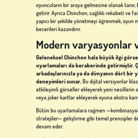
oyuncuların bir araya gelmesine olanak tanır, bu
getirir. Ayrıca Chinchon, sağlıklı rekabeti ve f
yapıcı bir şekilde yönetmeyi öğrenmek, oyun m
becerileri kazandırır.
Modern varyasyonlar v
Geleneksel Chinchon hala büyük ilgi görse
uyarlamaları da beraberinde getirmiştir. 
arkadaşlarınızla ya da dünyanın dört bir 
deneyimleri sunar.
Bu dijital versiyonlar kla
etkileşimli görseller ekleyerek yeni nesillerin o
veya joker kartlar ekleyerek oyuna ekstra kar
Bütün bu uyarlamalara rağmen —kombinasyon 
stratejiler— geliştirme gibi temel prensipler
devam eder.