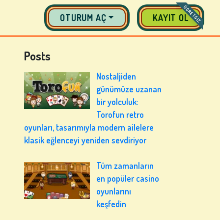
ÜCRETSIZ
OTURUM AÇ
KAYIT OL
Posts
Nostaljiden
günümüze uzanan
bir yolculuk:
Torofun retro
oyunları, tasarımıyla modern ailelere
klasik eğlenceyi yeniden sevdiriyor
Tüm zamanların
en popüler casino
oyunlarını
keşfedin