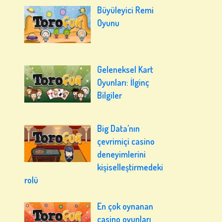
Büyüleyici Remi
Oyunu
Geleneksel Kart
Oyunları: İlginç
Bilgiler
Big Data’nın
çevrimiçi casino
deneyimlerini
kişiselleştirmedeki
rolü
En çok oynanan
casino oyunları