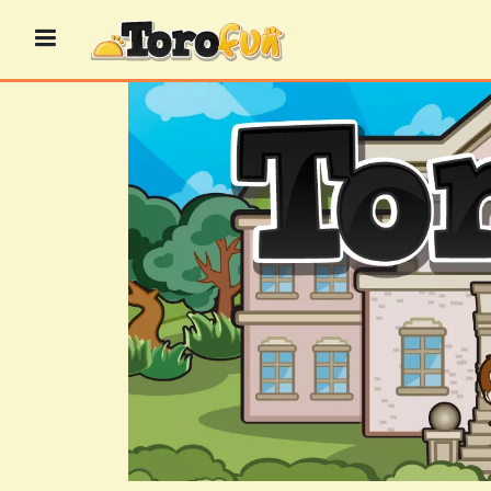
İçeriğe
geç
BINGO
OYUNLARI
CASINO
OYUNLARI
KART
OYUNLARI