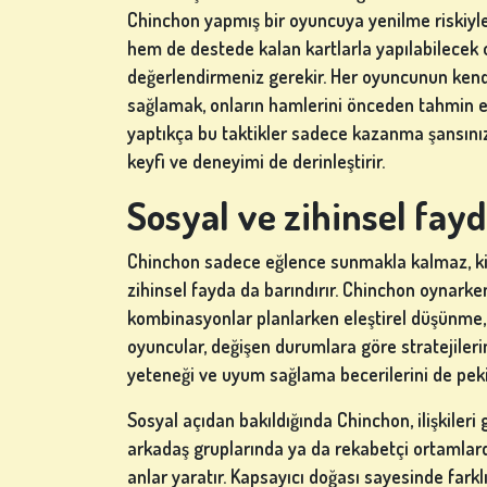
Chinchon yapmış bir oyuncuya yenilme riskiyle
hem de destede kalan kartlarla yapılabilecek 
değerlendirmeniz gerekir. Her oyuncunun kendi
sağlamak, onların hamlerini önceden tahmin et
yaptıkça bu taktikler sadece kazanma şansını
keyfi ve deneyimi de derinleştirir.
Sosyal ve zihinsel fayd
Chinchon sadece eğlence sunmakla kalmaz, kiş
zihinsel fayda da barındırır. Chinchon oynarken
kombinasyonlar planlarken eleştirel düşünme, ha
oyuncular, değişen durumlara göre stratejileri
yeteneği ve uyum sağlama becerilerini de pekiş
Sosyal açıdan bakıldığında Chinchon, ilişkileri g
arkadaş gruplarında ya da rekabetçi ortamlar
anlar yaratır. Kapsayıcı doğası sayesinde farkl