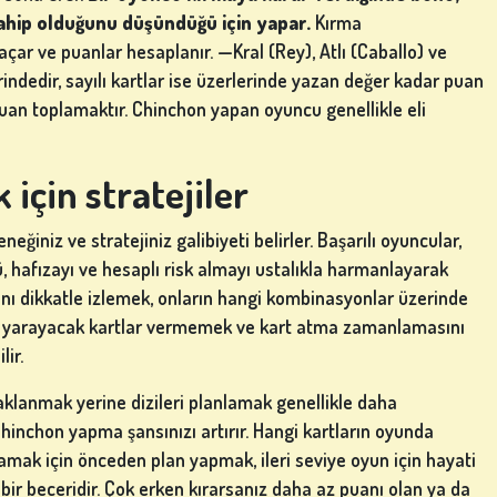
hip olduğunu düşündüğü için yapar.
Kırma
açar ve puanlar hesaplanır. —Kral (Rey), Atlı (Caballo) ve
indedir, sayılı kartlar ise üzerlerinde yazan değer kadar puan
an toplamaktır. Chinchon yapan oyuncu genellikle eli
için stratejiler
eğiniz ve stratejiniz galibiyeti belirler. Başarılı oyuncular,
 hafızayı ve hesaplı risk almayı ustalıkla harmanlayarak
ğını dikkatle izlemek, onların hangi kombinasyonlar üzerinde
işe yarayacak kartlar vermemek ve kart atma zamanlamasını
ir.
klanmak yerine dizileri planlamak genellikle daha
 Chinchon yapma şansınızı artırır. Hangi kartların oyunda
mak için önceden plan yapmak, ileri seviye oyun için hayati
 bir beceridir. Çok erken kırarsanız daha az puanı olan ya da