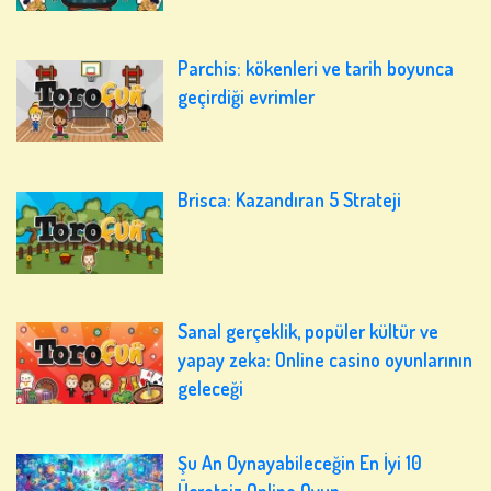
Parchis: kökenleri ve tarih boyunca
geçirdiği evrimler
Brisca: Kazandıran 5 Strateji
Sanal gerçeklik, popüler kültür ve
yapay zeka: Online casino oyunlarının
geleceği
Şu An Oynayabileceğin En İyi 10
Ücretsiz Online Oyun