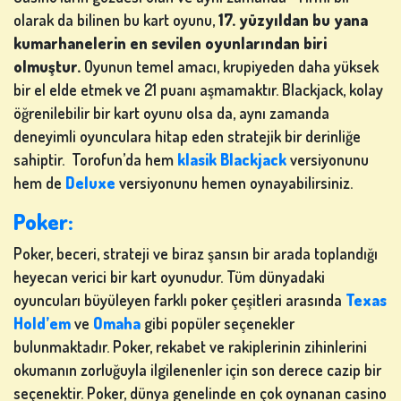
olarak da bilinen bu kart oyunu,
17. yüzyıldan bu yana
MAĞAZA
kumarhanelerin en sevilen oyunlarından biri
olmuştur.
Oyunun temel amacı, krupiyeden daha yüksek
bir el elde etmek ve 21 puanı aşmamaktır. Blackjack, kolay
SIRALAMA
öğrenilebilir bir kart oyunu olsa da, aynı zamanda
deneyimli oyunculara hitap eden stratejik bir derinliğe
DIL
sahiptir. Torofun’da hem
klasik Blackjack
versiyonunu
DEĞIŞTIR
hem de
Deluxe
versiyonunu hemen oynayabilirsiniz.
Poker:
Poker, beceri, strateji ve biraz şansın bir arada toplandığı
heyecan verici bir kart oyunudur. Tüm dünyadaki
oyuncuları büyüleyen farklı poker çeşitleri arasında
Texas
Hold’em
ve
Omaha
gibi popüler seçenekler
bulunmaktadır. Poker, rekabet ve rakiplerinin zihinlerini
okumanın zorluğuyla ilgilenenler için son derece cazip bir
seçenektir. Poker, dünya genelinde en çok oynanan casino