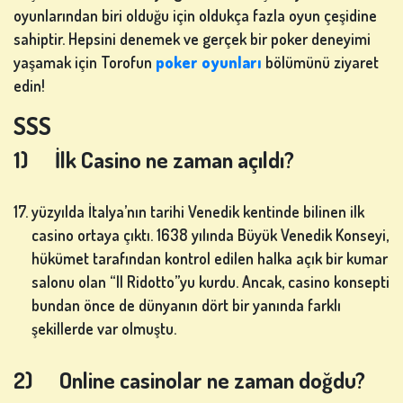
oyunlarından biri olduğu için oldukça fazla oyun çeşidine
sahiptir. Hepsini denemek ve gerçek bir poker deneyimi
yaşamak için Torofun
poker oyunları
bölümünü ziyaret
edin!
SSS
1) İlk Casino ne zaman açıldı?
yüzyılda İtalya’nın tarihi Venedik kentinde bilinen ilk
casino ortaya çıktı. 1638 yılında Büyük Venedik Konseyi,
hükümet tarafından kontrol edilen halka açık bir kumar
salonu olan “Il Ridotto”yu kurdu. Ancak, casino konsepti
bundan önce de dünyanın dört bir yanında farklı
şekillerde var olmuştu.
2) Online casinolar ne zaman doğdu?