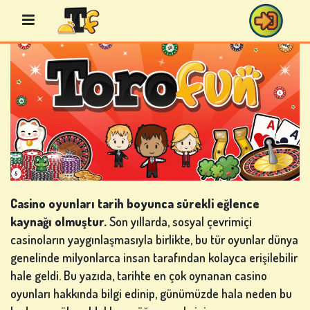
İçeriğe
geç
BINGO
OYUNLARI
CASINO
OYUNLARI
Casino oyunları tarih boyunca sürekli eğlence
kaynağı olmuştur.
Son yıllarda, sosyal çevrimiçi
casinoların yaygınlaşmasıyla birlikte, bu tür oyunlar dünya
genelinde milyonlarca insan tarafından kolayca erişilebilir
KART
hale geldi. Bu yazıda, tarihte en çok oynanan casino
OYUNLARI
oyunları hakkında bilgi edinip, günümüzde hala neden bu