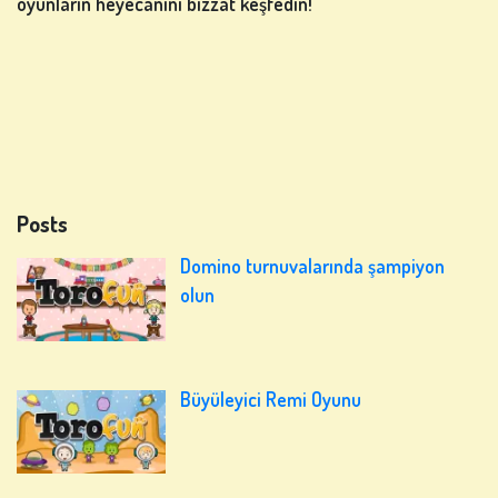
oyunların heyecanını bizzat keşfedin!
Posts
Domino turnuvalarında şampiyon
olun
Büyüleyici Remi Oyunu