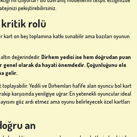
iği mi izliyorlar? Bu davranış modellerini tespit ettiğinizde
ejinizi pekiştirebilirsiniz.
kritik rolü
er kart on beş toplamına katkı sunabilir ama bazıları oyunun
 altın değerindedir.
Dirhem yedisi ise hem doğrudan puan
er genel olarak da hayati önemdedir. Çoğunluğunu ele
 gelir.
 toplayabilir. Yedili ve Dirhemları hafife alan oyuncu bol kart
rakip karşısında yenilgiye uğrar. En yetenekli oyuncular ideal
sayısını göz ardı etmez ama oyunu belirleyecek özel kartları
doğru an