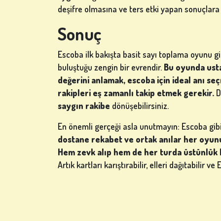
deşifre olmasına ve ters etki yapan sonuçlara y
Sonuç
Escoba ilk bakışta basit sayı toplama oyunu g
buluştuğu zengin bir evrendir.
Bu oyunda usta
değerini anlamak, escoba için ideal anı s
rakipleri eş zamanlı takip etmek gerekir.
D
saygın rakibe
dönüşebilirsiniz.
En önemli gerçeği asla unutmayın: Escoba gibi 
dostane rekabet ve ortak anılar her oyunu
Hem zevk alıp hem de her turda üstünlük
Artık kartları karıştırabilir, elleri dağıtabilir 