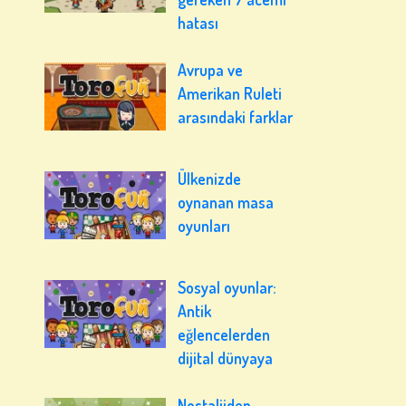
hatası
Avrupa ve
Amerikan Ruleti
arasındaki farklar
Ülkenizde
oynanan masa
oyunları
Sosyal oyunlar:
Antik
eğlencelerden
dijital dünyaya
Nostaljiden