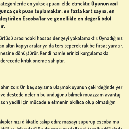
i kategorilerde en yüksek puanı elde etmektir.
Oyunun asıl
unca çok puan toplamaktır: en fazla kart sayısı, en
kleştirilen Escoba’lar ve genellikle en değerli ödül
ır.
ürtüsü arasındaki hassas dengeyi yakalamaktır. Oynadığınız
ran altın kapıyı aralar ya da ters teperek rakibe fırsat yaratır.
nesine dönüştürür. Kendi hamlelerinizi kurgulamakla
derecede kritik öneme sahiptir.
lahınızdır. On beş sayısına ulaşmak oyunun çekirdeğinde yer
nu ve destede nelerin bulunduğunu bilmek muazzam avantaj
ek son yedili için mücadele etmenin akıllıca olup olmadığını
kiplerinizi dikkatle takip edin: masayı süpürüp escoba mu