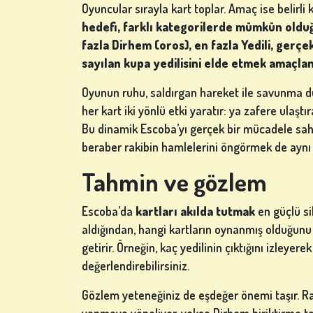
OYUNLARI
Oyuncular sırayla kart toplar. Amaç ise belirl
hedefi, farklı kategorilerde mümkün olduğ
fazla Dirhem (oros), en fazla Yedili, gerçe
sayılan kupa yedilisini elde etmek amaçlan
Oyunun ruhu, saldırgan hareket ile savunma d
SLOT
her kart iki yönlü etki yaratır: ya zafere ulaştı
MAKINESI
Bu dinamik Escoba’yı gerçek bir mücadele sah
OYUNLA...
beraber rakibin hamlelerini öngörmek de aynı 
ıcı
si
Tahmin ve gözlem
Escoba’da
kartları akılda tutmak
en güçlü si
aldığından, hangi kartların oynanmış olduğu
KAYIT
getirir. Örneğin, kaç yedilinin çıktığını izleyer
OL
değerlendirebilirsiniz.
Gözlem yeteneğiniz de eşdeğer önemi taşır. Ra
GIRIŞ