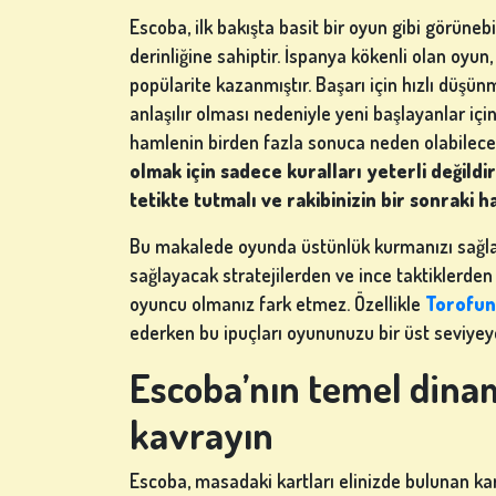
Escoba, ilk bakışta basit bir oyun gibi görünebi
derinliğine sahiptir. İspanya kökenli olan oyun,
PIYANGO
popülarite kazanmıştır. Başarı için hızlı düşünm
OYUNLARI
anlaşılır olması nedeniyle yeni başlayanlar için
hamlenin birden fazla sonuca neden olabileceğ
olmak için sadece kuralları yeterli değildi
tetikte tutmalı ve rakibinizin bir sonraki 
MASA
OYUNLARI
Bu makalede oyunda üstünlük kurmanızı sağlay
sağlayacak stratejilerden ve ince taktiklerde
oyuncu olmanız fark etmez. Özellikle
Torofun
ederken bu ipuçları oyununuzu bir üst seviyeye 
DIĞER
OYUNLAR
Escoba’nın temel dina
kavrayın
POKER
Escoba, masadaki kartları elinizde bulunan ka