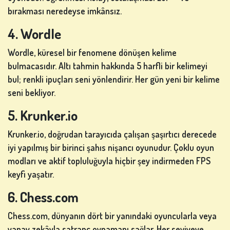
bırakması neredeyse imkânsız.
4. Wordle
Wordle, küresel bir fenomene dönüşen kelime
SLOT
bulmacasıdır. Altı tahmin hakkında 5 harfli bir kelimeyi
MAKINESI
bul; renkli ipuçları seni yönlendirir. Her gün yeni bir kelime
OYUNLA...
seni bekliyor.
ıcı
5. Krunker.io
si
Krunker.io, doğrudan tarayıcıda çalışan şaşırtıcı derecede
iyi yapılmış bir birinci şahıs nişancı oyunudur. Çoklu oyun
modları ve aktif topluluğuyla hiçbir şey indirmeden FPS
KAYIT
keyfi yaşatır.
OL
6. Chess.com
GIRIŞ
Chess.com, dünyanın dört bir yanındaki oyuncularla veya
yapay zekâyla satranç oynamanı sağlar. Her seviyeye