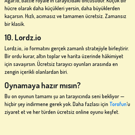
Agar.io, battle royale’ın tarayıcıdaki öncüsüdür. Küçük bir
hücre olarak daha küçükleri yersin, daha büyüklerden
kaçarsın. Hızlı, acımasız ve tamamen ücretsiz. Zamansız
bir klasik.
10. Lordz.io
Lordz.io, .io formatını gerçek zamanlı stratejiyle birleştirir.
Bir ordu kurar, altın toplar ve harita üzerinde hâkimiyet
için savaşırsın. Ücretsiz tarayıcı oyunları arasında en
zengin içerikli olanlardan biri.
Oynamaya hazır mısın?
Bu on oyunun tamamı şu an tarayıcında seni bekliyor —
hiçbir şey indirmene gerek yok. Daha fazlası için
Torofun
‘u
ziyaret et ve her türden ücretsiz online oyunu keşfet.