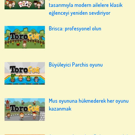
tasarımıyla modern ailelere klasik
eğlenceyi yeniden sevdiriyor
Brisca: profesyonel olun
Büyüleyici Parchis oyunu
Mus oyununa hükmederek her oyunu
kazanmak