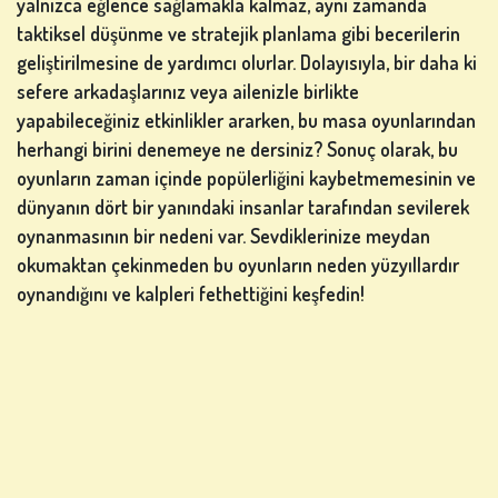
yalnızca eğlence sağlamakla kalmaz, aynı zamanda
taktiksel düşünme ve stratejik planlama gibi becerilerin
geliştirilmesine de yardımcı olurlar. Dolayısıyla, bir daha ki
sefere arkadaşlarınız veya ailenizle birlikte
yapabileceğiniz etkinlikler ararken, bu masa oyunlarından
herhangi birini denemeye ne dersiniz? Sonuç olarak, bu
oyunların zaman içinde popülerliğini kaybetmemesinin ve
dünyanın dört bir yanındaki insanlar tarafından sevilerek
oynanmasının bir nedeni var. Sevdiklerinize meydan
okumaktan çekinmeden bu oyunların neden yüzyıllardır
oynandığını ve kalpleri fethettiğini keşfedin!