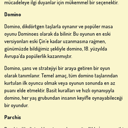
mücadeleye ilgi duyanlar için mükemmel bir seçenektir.
Domino
Domino, dikdörtgen taşlarla oynanır ve popüler masa
oyunu Dominoes olarak da bilinir. Bu oyunun en eski
SLOT
versiyonları eski Çin’e kadar uzanmasına rağmen,
MAKINESI
günümüzde bildiğimiz şekliyle domino, 18. yüzyılda
OYUNLA...
Avrupa’da popülerlik kazanmıştır.
ıcı
si
Domino, şans ve stratejiyi bir araya getiren bir oyun
olarak tanımlanır. Temel amaç, tüm domino taşlarından
kurtulan ilk oyuncu olmak veya oyunun sonunda en az
puanı elde etmektir. Basit kuralları ve hızlı oynanışıyla
KAYIT
domino, her yaş grubundan insanın keyifle oynayabileceği
OL
bir oyundur.
Parchis
GIRIŞ