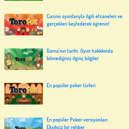
Casino oyunlarıyla ilgili efsaneleri ve
gerçekleri keşfederek öğrenin!
Dama’nın tarihi: Oyun hakkkında
bilmediğiniz ilginç bilgiler
En popüler poker türleri
En popüler Poker versiyonları:
Eksiksiz bir rehber