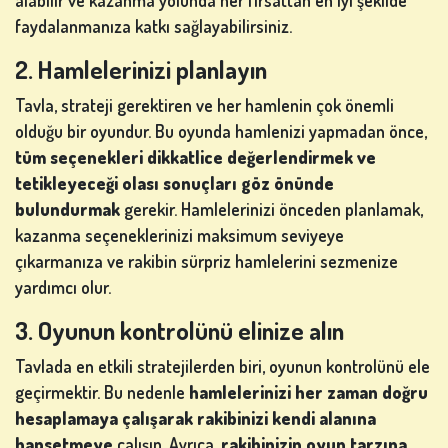
alabilir ve kazanma yolunda her fırsattan en iyi şekilde
faydalanmanıza katkı sağlayabilirsiniz.
2. Hamlelerinizi planlayın
Tavla, strateji gerektiren ve her hamlenin çok önemli
SLOT
olduğu bir oyundur. Bu oyunda hamlenizi yapmadan önce,
MAKINESI
tüm seçenekleri dikkatlice değerlendirmek ve
OYUNLA...
tetikleyeceği olası sonuçları göz önünde
ıcı
bulundurmak
gerekir. Hamlelerinizi önceden planlamak,
si
kazanma seçeneklerinizi maksimum seviyeye
çıkarmanıza ve rakibin sürpriz hamlelerini sezmenize
yardımcı olur.
KAYIT
3. Oyunun kontrolünü elinize alın
OL
Tavlada en etkili stratejilerden biri, oyunun kontrolünü ele
geçirmektir. Bu nedenle
hamlelerinizi her zaman doğru
hesaplamaya çalışarak rakibinizi kendi alanına
GIRIŞ
hapsetmeye
çalışın. Ayrıca,
rakibinizin oyun tarzına