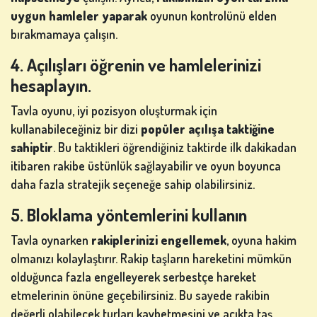
uygun hamleler yaparak
oyunun kontrolünü elden
MAĞAZA
bırakmamaya çalışın.
4. Açılışları öğrenin ve hamlelerinizi
SIRALAMA
hesaplayın.
Tavla oyunu, iyi pozisyon oluşturmak için
DIL
kullanabileceğiniz bir dizi
popüler açılışa taktiğine
DEĞIŞTIR
sahiptir
. Bu taktikleri öğrendiğiniz taktirde ilk dakikadan
itibaren rakibe üstünlük sağlayabilir ve oyun boyunca
daha fazla stratejik seçeneğe sahip olabilirsiniz.
5. Bloklama yöntemlerini kullanın
Tavla oynarken
rakiplerinizi engellemek
, oyuna hakim
olmanızı kolaylaştırır. Rakip taşların hareketini mümkün
olduğunca fazla engelleyerek serbestçe hareket
etmelerinin önüne geçebilirsiniz. Bu sayede rakibin
değerli olabilecek turları kaybetmesini ve açıkta taş