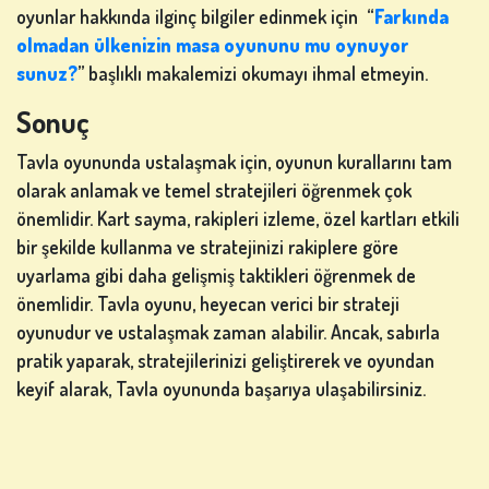
oyunlar hakkında ilginç bilgiler edinmek için “
Farkında
olmadan ülkenizin masa oyununu mu oynuyor
sunuz?
” başlıklı makalemizi okumayı ihmal etmeyin.
Sonuç
Tavla oyununda ustalaşmak için, oyunun kurallarını tam
olarak anlamak ve temel stratejileri öğrenmek çok
önemlidir. Kart sayma, rakipleri izleme, özel kartları etkili
bir şekilde kullanma ve stratejinizi rakiplere göre
uyarlama gibi daha gelişmiş taktikleri öğrenmek de
önemlidir. Tavla oyunu, heyecan verici bir strateji
oyunudur ve ustalaşmak zaman alabilir. Ancak, sabırla
pratik yaparak, stratejilerinizi geliştirerek ve oyundan
keyif alarak, Tavla oyununda başarıya ulaşabilirsiniz.