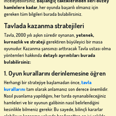
inceleyebilirsiniz.
Başlangıç taktiklerinden ileri düzey
hamlelere kadar
, her oyunda başarılı olmanız için
gereken tüm bilgileri burada bulabilirsiniz.
PIYANGO
OYUNLARI
Tavlada kazanma stratejileri
Tavla, 2000 yılı aşkın süredir oynanan,
yetenek,
kurnazlık ve strateji
gerektiren büyüleyici bir masa
MASA
oyunudur. Kazanma şansınızı arttıracak Tavla ustası olma
OYUNLARI
yöntemleri hakkında
detaylı ayrıntıları burada
bulabilirsiniz:
1. Oyun kurallarını derinlemesine öğren
DIĞER
Herhangi bir stratejiye başlamadan önce,
tavla
OYUNLAR
kurallarını
tam olarak anlamanız son derece önemlidir.
Nasıl puanlama yapıldığını, her turda oynanabileceğiniz
hamleleri ve bir oyunun galibinin nasıl belirlendiğini
POKER
kesinlikle bilmeniz gerekir. Bu sayede, bilinçli kararlar
OYUNLARI