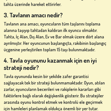
tahta üzerinde hareket ettirirler.
3. Tavlanın amacı nedir?
Tavlanın ana amacı, oyuncuların tüm taşlarını toplama
alanına taşıyıp tahtadan kaldıran ilk oyuncu olmaktır.
Tahta, İç Alan, Dış Alan, Ev ve Bar olmak üzere dört alana
ayrılmıştır. Her oyuncunun başlangıçta, rakibinin başlangıç
üçgenine yerleştirilen toplam 15 taşı bulunmaktadır.
4. Tavla oyununu kazanmak için en iyi
strateji nedir?
Tavla oyununda kesin bir şekilde zafer garantisi
sağlayacak tek bir strateji bulunmamaktadır. Oyun, atılan
zarlar, oyuncuların becerileri ve rakiplerin kararları gibi
faktörlere bağlı olarak değişkenlik gösterir. Bu stratejiler
arasında oyunu kontrol etmek ve kontrolü ele geçirmek
için hamleleri planlamak oldukça önemli bir yer tutar.