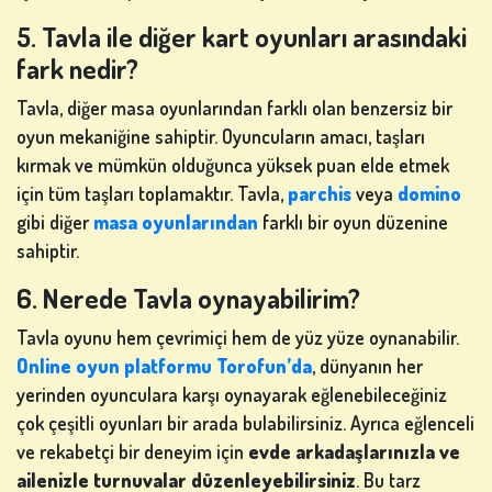
5. Tavla ile diğer kart oyunları arasındaki
fark nedir?
Tavla, diğer masa oyunlarından farklı olan benzersiz bir
oyun mekaniğine sahiptir. Oyuncuların amacı, taşları
kırmak ve mümkün olduğunca yüksek puan elde etmek
için tüm taşları toplamaktır. Tavla,
parchis
veya
domino
gibi diğer
masa oyunlarından
farklı bir oyun düzenine
sahiptir.
6. Nerede Tavla oynayabilirim?
Tavla oyunu hem çevrimiçi hem de yüz yüze oynanabilir.
Online oyun platformu Torofun’da
, dünyanın her
yerinden oyunculara karşı oynayarak eğlenebileceğiniz
çok çeşitli oyunları bir arada bulabilirsiniz. Ayrıca eğlenceli
ve rekabetçi bir deneyim için
evde arkadaşlarınızla ve
ailenizle turnuvalar düzenleyebilirsiniz
. Bu tarz