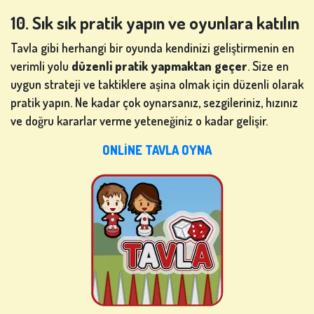
10. Sık sık pratik yapın ve oyunlara katılın
Tavla gibi herhangi bir oyunda kendinizi geliştirmenin en
verimli yolu
düzenli pratik yapmaktan geçer
. Size en
uygun strateji ve taktiklere aşina olmak için düzenli olarak
pratik yapın. Ne kadar çok oynarsanız, sezgileriniz, hızınız
ve doğru kararlar verme yeteneğiniz o kadar gelişir.
ONLİNE TAVLA OYNA