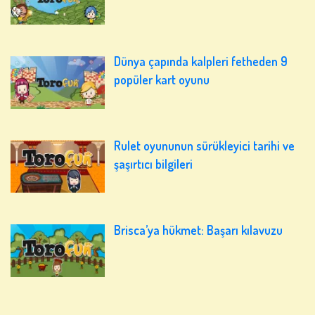
Dünya çapında kalpleri fetheden 9
popüler kart oyunu
Rulet oyununun sürükleyici tarihi ve
şaşırtıcı bilgileri
Brisca’ya hükmet: Başarı kılavuzu