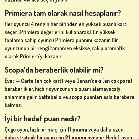
Primiera tam olarak nasıl hesaplanır?
Her oyuncu 4 rengin her birinden en yüksek puanlı kartı
seçer (Primiera değerlerini kullanarak). En yüksek
toplama sahip oyuncu Primiera puanını kazanır. Bir
oyuncunun bir rengi tamamen eksikse, rakip otomatik
olarak Primiera’yı kazanır.
Scopa’da beraberlik olabilir mi?
Evet — Carte (en çok kart) veya Denari’deki (en çok para)
beraberlikler, hiçbir oyuncunun o puanı alamayacağı
anlamına gelir. Settebello ve scopa puanları asla berabere
kalmaz.
İyi bir hedef puan nedir?
Çoğu oyun, hızlı bir maç için
11 puana
veya daha uzun,
daha stratejik bir oyun için
21 puana
oynanır. Hedef, oyun