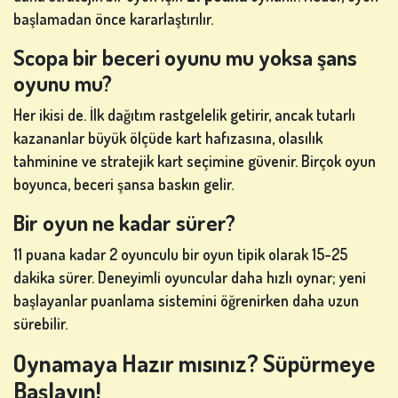
başlamadan önce kararlaştırılır.
Scopa bir beceri oyunu mu yoksa şans
oyunu mu?
Her ikisi de. İlk dağıtım rastgelelik getirir, ancak tutarlı
kazananlar büyük ölçüde kart hafızasına, olasılık
tahminine ve stratejik kart seçimine güvenir. Birçok oyun
boyunca, beceri şansa baskın gelir.
Bir oyun ne kadar sürer?
11 puana kadar 2 oyunculu bir oyun tipik olarak 15-25
dakika sürer. Deneyimli oyuncular daha hızlı oynar; yeni
başlayanlar puanlama sistemini öğrenirken daha uzun
sürebilir.
Oynamaya Hazır mısınız? Süpürmeye
Başlayın!