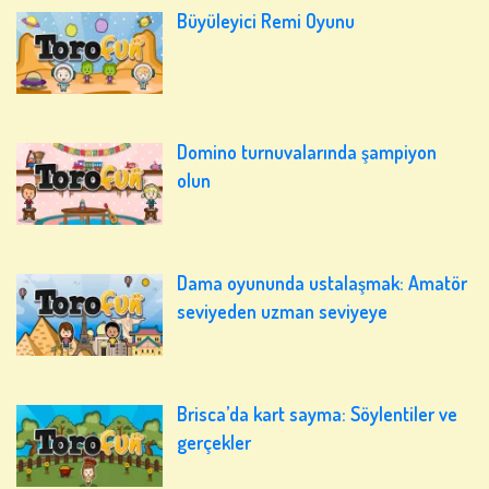
Büyüleyici Remi Oyunu
Domino turnuvalarında şampiyon
olun
Dama oyununda ustalaşmak: Amatör
seviyeden uzman seviyeye
Brisca’da kart sayma: Söylentiler ve
gerçekler