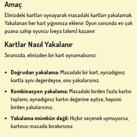
Amaç
Elinizdeki kartları oynayarak masadaki kartları yakalamak.
Yakalanan her kart yığınınıza eklenir. Oyun sonunda en çok
puana sahip oyuncu (veya takım) kazanır.
Kartlar Nasıl Yakalanır
Sıranızda, elinizden bir kart oynamalısınız:
Doğrudan yakalama:
Masadaki bir kart, oynadığınız
kartla aynı değerdeyse, onu yakalarsınız.
Kombinasyon yakalama:
Masadaki birden fazla kartın
toplamı, oynadığınız kartın değerine eşitse, hepsini
birden yakalarsınız.
Yakalama mümkün değil:
Hiçbir seçenek uymuyorsa,
kartınızı masada bırakırsınız.