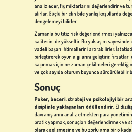
analiz eder, fiş miktarlarını değerlendirir v
alırlar. Güçlü bir elin bile yanlış koşullarda değ
dengelemeyi bilirler.
Zamanla bu titiz risk değerlendirmesi yalnız
kalitesini de yükseltir. Bu yaklaşım sayesin
vadeli başarı ihtimallerini artırabilirler. İstati
birleştirerek oyun algılarını geliştirir, fırsat
kaçınmak için ne zaman çekilmeleri gerektiğini 
ve çok sayıda oturum boyunca sürdürülebilir bir
Sonuç
Poker, beceri, strateji ve psikolojiyi bir
disiplinle yaklaşanları ödüllendirir.
El dizil
davranışlarını analiz etmekten para yönetimine
pratik yapmak, sonuçları değerlendirmek ve s
olarak gelişmesine ve bu zorlu ama bir o kada