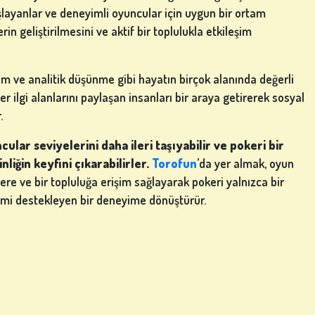
şlayanlar ve deneyimli oyuncular için uygun bir ortam
erin geliştirilmesini ve aktif bir toplulukla etkileşim
im ve analitik düşünme gibi hayatın birçok alanında değerli
r ilgi alanlarını paylaşan insanları bir araya getirerek sosyal
.
lar seviyelerini daha ileri taşıyabilir ve pokeri bir
liğin keyfini çıkarabilirler.
Torofun
’da yer almak, oyun
ere ve bir topluluğa erişim sağlayarak pokeri yalnızca bir
şimi destekleyen bir deneyime dönüştürür.