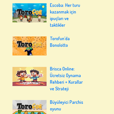
Escoba: Her turu
kazanmak için
ipuçları ve
taktikler
Torofun’da
Bonolotto
Brisca Online:
Ücretsiz Oynama
Rehberi + Kurallar
ve Strateji
Büyüleyici Parchis
oyunu