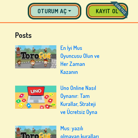
ÜCRETSIZ
OTURUM AÇ
KAYIT OL
Posts
En İyi Mus
Oyuncusu Olun ve
Her Zaman
Kazanın
Uno Online Nasıl
Oynanır: Tam
Kurallar, Strateji
ve Ücretsiz Oyna
Mus: yazılı
olmayan kuralları