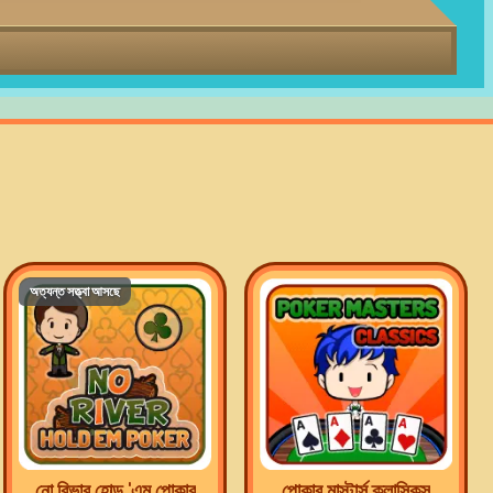
অত্যন্ত সত্ত্বা আসছে
নো রিভার হোল্ড 'এম পোকার
পোকার মাস্টার্স ক্লাসিকস