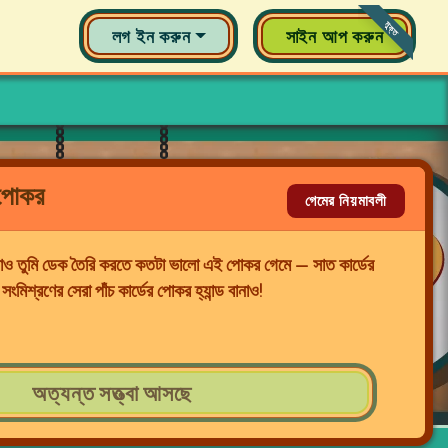
মুক্ত
লগ ইন করুন
সাইন আপ করুন
ম পোকর
গেমের নিয়মাবলী
 দাও তুমি ডেক তৈরি করতে কতটা ভালো এই পোকর গেমে — সাত কার্ডের
ংমিশ্রণের সেরা পাঁচ কার্ডের পোকর হ্যান্ড বানাও!
অত্যন্ত সত্ত্বা আসছে