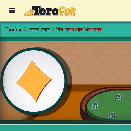
Torofun
পোকার গেমস
সিক্স-প্লাস হোল্ড 'এম পোকর
বিংগো
গেমস
ক্যাসিনো
গেমস
কার্ড
গেমস