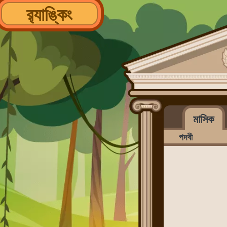
র‌্যাঙ্কিং
মাসিক
পদবী