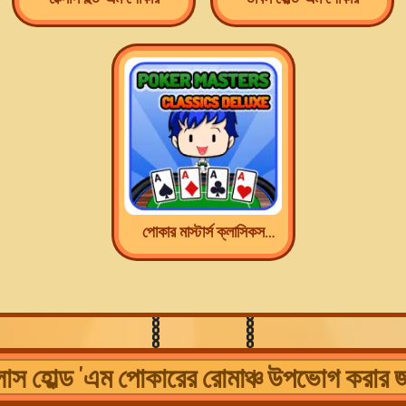
পোকার মাস্টার্স ক্লাসিকস
ডিলাক্স
লাস হোল্ড 'এম পোকারের রোমাঞ্চ উপভোগ করার জ