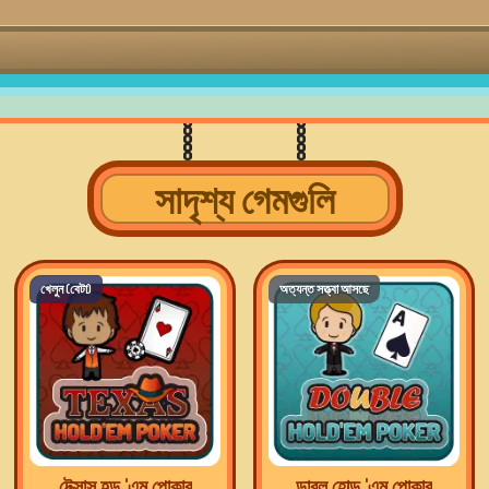
সাদৃশ্য গেমগুলি
খেলুন (বেটা)
অত্যন্ত সত্ত্বা আসছে
টেক্সাস হল্ড 'এম পোকার
ডাবল হোল্ড 'এম পোকার