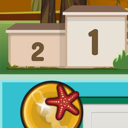
ইন
করুন
দোকান
র‌্যাঙ্কিং
ভাষা
পরিবর্তন
করুন