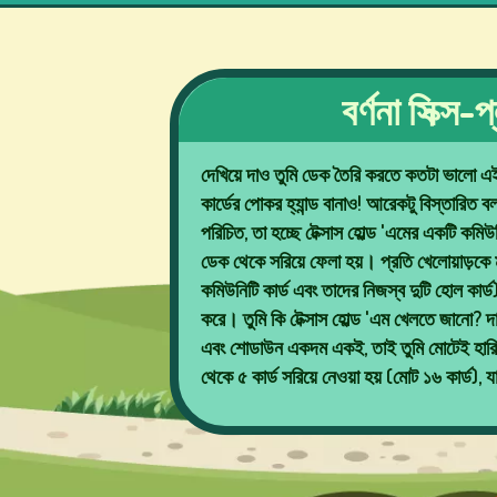
লটারি
গেমস
বর্ণনা সিক্স
দেখিয়ে দাও তুমি ডেক তৈরি করতে কতটা ভালো এ
বোর্ড
কার্ডের পোকর হ্যান্ড বানাও! আরেকটু বিস্তারিত বল
গেমস
পরিচিত, তা হচ্ছে টেক্সাস হোল্ড 'এমের একটি কমিউন
ডেক থেকে সরিয়ে ফেলা হয়। প্রতি খেলোয়াড়কে মুখ
কমিউনিটি কার্ড এবং তাদের নিজস্ব দুটি হোল কার্ড) 
করে। তুমি কি টেক্সাস হোল্ড 'এম খেলতে জানো? দার
অন্যান্য
এবং শোডাউন একদম একই, তাই তুমি মোটেই হারিয়ে
গেমস
থেকে ৫ কার্ড সরিয়ে নেওয়া হয় (মোট ১৬ কার্ড),
পোকার
গেমস