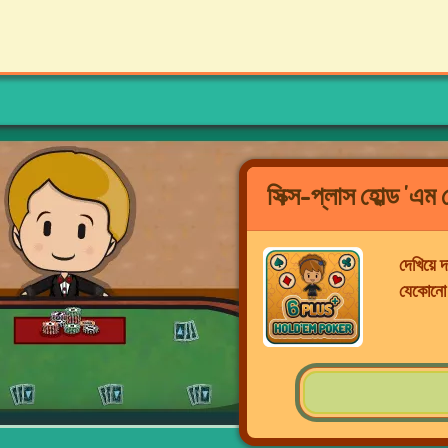
সিক্স-প্লাস হোল্ড 'এ
দেখিয়ে
যেকোনো স