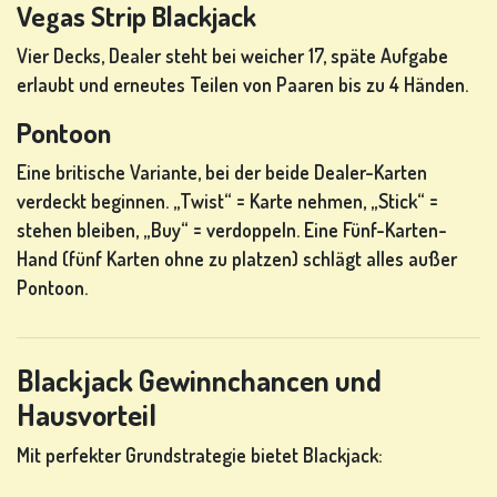
Vegas Strip Blackjack
Vier Decks, Dealer steht bei weicher 17, späte Aufgabe
erlaubt und erneutes Teilen von Paaren bis zu 4 Händen.
Pontoon
Eine britische Variante, bei der beide Dealer-Karten
verdeckt beginnen. „Twist“ = Karte nehmen, „Stick“ =
stehen bleiben, „Buy“ = verdoppeln. Eine Fünf-Karten-
Hand (fünf Karten ohne zu platzen) schlägt alles außer
Pontoon.
Blackjack Gewinnchancen und
Hausvorteil
Mit perfekter Grundstrategie bietet Blackjack: