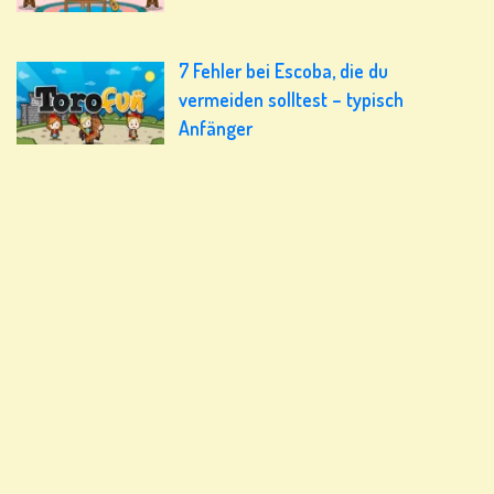
7 Fehler bei Escoba, die du
vermeiden solltest – typisch
Anfänger