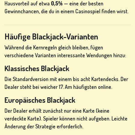
Hausvorteil auf etwa
0,5%
— eine der besten
Gewinnchancen, die du in einem Casinospiel finden wirst.
Häufige Blackjack-Varianten
Während die Kernregeln gleich bleiben, fügen
verschiedene Varianten interessante Wendungen hinzu:
Klassisches Blackjack
Die Standardversion mit einem bis acht Kartendecks. Der
Dealer steht bei weicher 17. Am häufigsten online.
Europäisches Blackjack
Der Dealer erhält zunächst nur eine Karte (keine
verdeckte Karte). Spieler können nicht aufgeben. Leichte
Änderung der Strategie erforderlich.