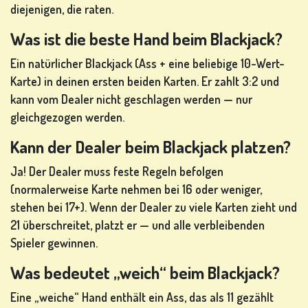
diejenigen, die raten.
Was ist die beste Hand beim Blackjack?
Ein natürlicher Blackjack (Ass + eine beliebige 10-Wert-
Karte) in deinen ersten beiden Karten. Er zahlt 3:2 und
kann vom Dealer nicht geschlagen werden — nur
gleichgezogen werden.
Kann der Dealer beim Blackjack platzen?
Ja! Der Dealer muss feste Regeln befolgen
(normalerweise Karte nehmen bei 16 oder weniger,
stehen bei 17+). Wenn der Dealer zu viele Karten zieht und
21 überschreitet, platzt er — und alle verbleibenden
Spieler gewinnen.
Was bedeutet „weich“ beim Blackjack?
Eine „weiche“ Hand enthält ein Ass, das als 11 gezählt