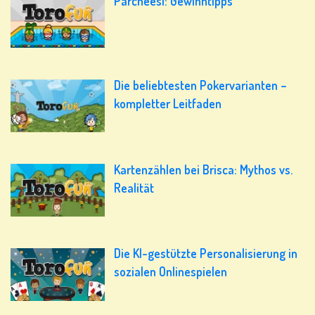
Parcheesi: Gewinntipps
Die beliebtesten Pokervarianten –
kompletter Leitfaden
Kartenzählen bei Brisca: Mythos vs.
Realität
Die KI-gestützte Personalisierung in
sozialen Onlinespielen