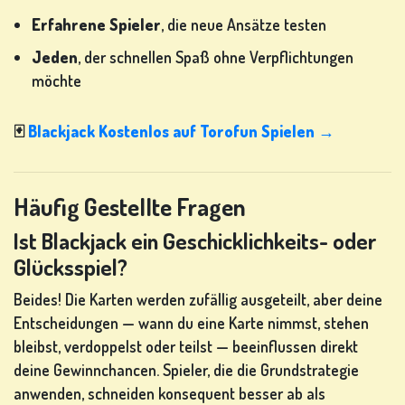
Erfahrene Spieler
, die neue Ansätze testen
Jeden
, der schnellen Spaß ohne Verpflichtungen
möchte
🃏
Blackjack Kostenlos auf Torofun Spielen →
Häufig Gestellte Fragen
Ist Blackjack ein Geschicklichkeits- oder
Glücksspiel?
Beides! Die Karten werden zufällig ausgeteilt, aber deine
Entscheidungen — wann du eine Karte nimmst, stehen
bleibst, verdoppelst oder teilst — beeinflussen direkt
deine Gewinnchancen. Spieler, die die Grundstrategie
anwenden, schneiden konsequent besser ab als