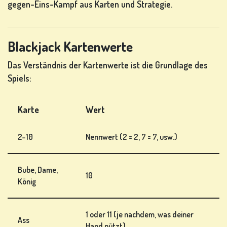
gegen-Eins-Kampf aus Karten und Strategie.
Blackjack Kartenwerte
LOGGE
Das Verständnis der Kartenwerte ist die Grundlage des
DICH
Spiels:
EIN
Karte
Wert
SHOP
2–10
Nennwert (2 = 2, 7 = 7, usw.)
RANGLISTE
Bube, Dame,
SPRACHE
10
König
WECHSELN
1 oder 11 (je nachdem, was deiner
Ass
Hand nützt)