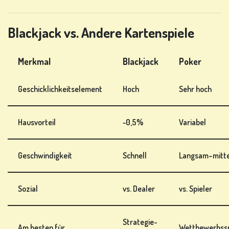
Blackjack vs. Andere Kartenspiele
Merkmal
Blackjack
Poker
Geschicklichkeitselement
Hoch
Sehr hoch
Hausvorteil
~0,5%
Variabel
Geschwindigkeit
Schnell
Langsam–mitte
Sozial
vs. Dealer
vs. Spieler
Strategie-
Am besten für
Wettbewerbssp