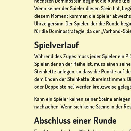
höchsten Dominostein beginnt die Runde (bei 
Wenn keiner der Spieler diesen Stein hat, be
diesem Moment kommen die Spieler abwechse
Uhrzeigersinn. Der Spieler, der die Runde begin
für die Dominostrategie, da der „Vorhand-Spi
Spielverlauf
Während des Zuges muss jeder Spieler ein Pl
Spieler, der an der Reihe ist, muss einen sei
Steinkette anlegen, so dass die Punkte auf de
dem Enden der Steinkette übereinstimmen. Di
oder Doppelsteine) werden kreuzweise gelegt, 
Kann ein Spieler keinen seiner Steine anlegen
nachziehen. Wenn sich keine Steine in der Res
Abschluss einer Runde