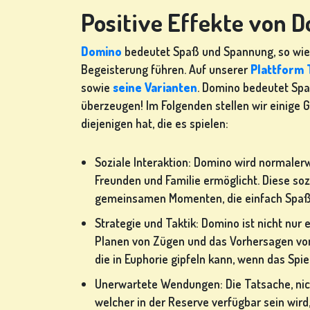
BRETTSPIELE
Positive Effekte von 
Domino
bedeutet Spaß und Spannung, so wie v
Begeisterung führen. Auf unserer
Plattform 
ANDERE
sowie
seine Varianten
. Domino bedeutet Spa
SPIELE
überzeugen! Im Folgenden stellen wir einige
diejenigen hat, die es spielen:
POKERSPIELE
Soziale Interaktion: Domino wird normalerw
Freunden und Familie ermöglicht. Diese so
SPIELAUTOMATENSPIELE
gemeinsamen Momenten, die einfach Spa
er-
Strategie und Taktik: Domino ist nicht nur 
Planen von Zügen und das Vorhersagen vo
die in Euphorie gipfeln kann, wenn das Spiel
Unerwartete Wendungen: Die Tatsache, nic
REGISTRIERE
welcher in der Reserve verfügbar sein wird,
DICH