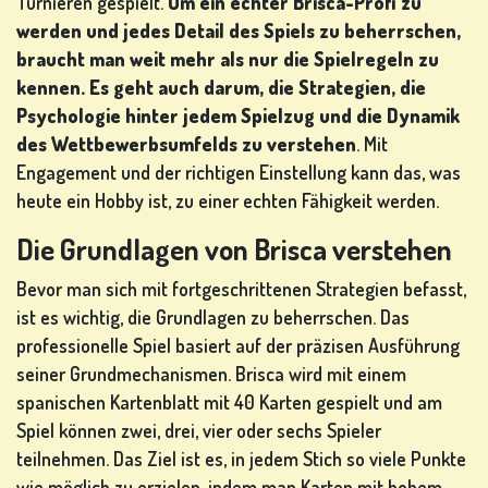
Turnieren gespielt.
Um ein echter Brisca-Profi zu
werden und jedes Detail des Spiels zu beherrschen,
braucht man weit mehr als nur die Spielregeln zu
kennen. Es geht auch darum, die Strategien, die
ANDERE
Psychologie hinter jedem Spielzug und die Dynamik
SPIELE
des Wettbewerbsumfelds zu verstehen
. Mit
Engagement und der richtigen Einstellung kann das, was
heute ein Hobby ist, zu einer echten Fähigkeit werden.
POKERSPIELE
Die Grundlagen von Brisca verstehen
SPIELAUTOMATENSPIELE
Bevor man sich mit fortgeschrittenen Strategien befasst,
ist es wichtig, die Grundlagen zu beherrschen. Das
er-
professionelle Spiel basiert auf der präzisen Ausführung
seiner Grundmechanismen. Brisca wird mit einem
spanischen Kartenblatt mit 40 Karten gespielt und am
Spiel können zwei, drei, vier oder sechs Spieler
REGISTRIERE
teilnehmen. Das Ziel ist es, in jedem Stich so viele Punkte
DICH
wie möglich zu erzielen, indem man Karten mit hohem