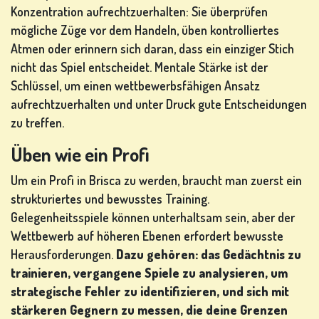
Konzentration aufrechtzuerhalten: Sie überprüfen
mögliche Züge vor dem Handeln, üben kontrolliertes
Atmen oder erinnern sich daran, dass ein einziger Stich
nicht das Spiel entscheidet. Mentale Stärke ist der
Schlüssel, um einen wettbewerbsfähigen Ansatz
aufrechtzuerhalten und unter Druck gute Entscheidungen
zu treffen.
Üben wie ein Profi
Um ein Profi in Brisca zu werden, braucht man zuerst ein
strukturiertes und bewusstes Training.
Gelegenheitsspiele können unterhaltsam sein, aber der
Wettbewerb auf höheren Ebenen erfordert bewusste
Herausforderungen.
Dazu gehören: das Gedächtnis zu
trainieren, vergangene Spiele zu analysieren, um
strategische Fehler zu identifizieren, und sich mit
stärkeren Gegnern zu messen, die deine Grenzen