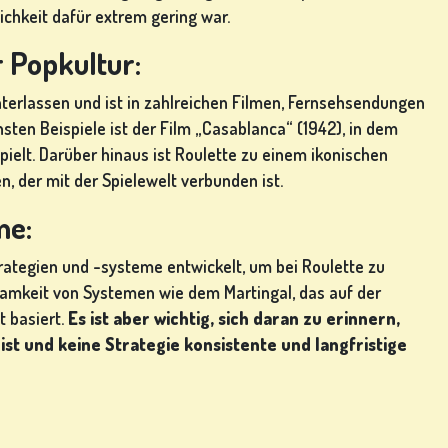
ichkeit dafür extrem gering war.
r Popkultur:
nterlassen und ist in zahlreichen Filmen, Fernsehsendungen
sten Beispiele ist der Film „Casablanca“ (1942), in dem
pielt. Darüber hinaus ist Roulette zu einem ikonischen
 der mit der Spielewelt verbunden ist.
me:
rategien und -systeme entwickelt, um bei Roulette zu
samkeit von Systemen wie dem Martingal, das auf der
t basiert.
Es ist aber wichtig, sich daran zu erinnern,
 ist und keine Strategie konsistente und langfristige