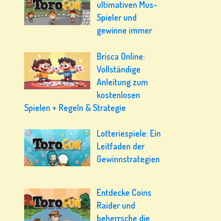
ultimativen Mus-
Spieler und
gewinne immer
Brisca Online:
Vollständige
Anleitung zum
kostenlosen
Spielen + Regeln & Strategie
Lotteriespiele: Ein
Leitfaden der
Gewinnstrategien
Entdecke Coins
Raider und
beherrsche die