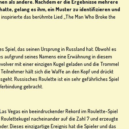
en als andere. Nachdem er die Ergebnisse mehrere
tte, gelang es ihm, ein Muster zu identifizieren und
 inspirierte das berühmte Lied „The Man Who Broke the
es Spiel, das seinen Ursprung in Russland hat. Obwohl es
t es aufgrund seines Namens eine Erwähnung in diesem
Revolver mit einer einzigen Kugel geladen und die Trommel
 Teilnehmer hält sich die Waffe an den Kopf und drückt
osgeht. Russisches Roulette ist ein sehr gefährliches Spiel
Verbindung gebracht.
 Las Vegas ein beeindruckender Rekord im Roulette-Spiel
ie Roulettekugel nacheinander auf die Zahl 7 und erzeugte
er. Dieses einzigartige Ereignis hat die Spieler und das