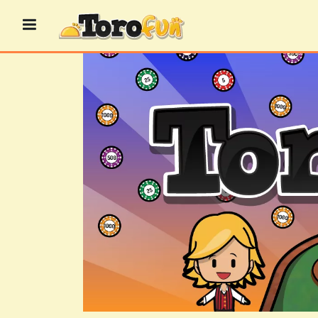
Zum
Inhalt
springen
BINGOSPIELE
CASINO-
SPIELE
KARTENSPIELE
LOTTERIESPIELE