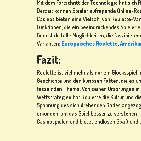
Mit dem Fortschritt der Technologie hat sich 
Derzeit können Spieler aufregende Online-Ro
Casinos bieten eine Vielzahl von Roulette-Va
Funktionen, die ein beeindruckendes Spielerle
findest du tolle Möglichkeiten, die faszinier
Varianten:
Europäisches Roulette
,
Amerika
Fazit:
Roulette ist viel mehr als nur ein Glücksspiel 
Geschichte und den kuriosen Fakten, die es 
fesselnden Thema. Von seinen Ursprüngen in 
Wettstrategien hat Roulette die Kultur und di
Spannung des sich drehenden Rades angezogen 
erkunden, um das Spiel besser zu verstehen – 
Casinospielen und bietet endlosen Spaß und 