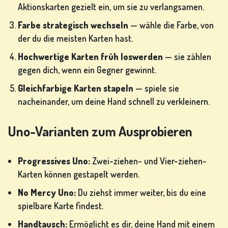
Aktionskarten gezielt ein, um sie zu verlangsamen.
Farbe strategisch wechseln
— wähle die Farbe, von
der du die meisten Karten hast.
Hochwertige Karten früh loswerden
— sie zählen
gegen dich, wenn ein Gegner gewinnt.
Gleichfarbige Karten stapeln
— spiele sie
nacheinander, um deine Hand schnell zu verkleinern.
Uno-Varianten zum Ausprobieren
Progressives Uno:
Zwei-ziehen- und Vier-ziehen-
Karten können gestapelt werden.
No Mercy Uno:
Du ziehst immer weiter, bis du eine
spielbare Karte findest.
Handtausch:
Ermöglicht es dir, deine Hand mit einem