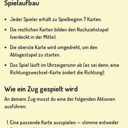
Spielaufbau
Jeder Spieler erhält zu Spielbeginn 7 Karten.
Die restlichen Karten bilden den Nachziehstapel
LOGGE
(verdeckt in der Mitte).
DICH
EIN
Die oberste Karte wird umgedreht, um den
Ablagestapel zu starten.
Das Spiel läuft im Uhrzeigersinn ab (es sei denn, eine
SHOP
Richtungswechsel-Karte ändert die Richtung).
RANGLISTE
Wie ein Zug gespielt wird
An deinem Zug musst du eine der folgenden Aktionen
SPRACHE
ausführen:
WECHSELN
Eine passende Karte ausspielen — stimme entweder