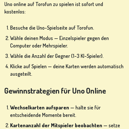
Uno online auf Torofun zu spielen ist sofort und
kostenlos:
Besuche die Uno-Spielseite auf Torofun.
Wähle deinen Modus — Einzelspieler gegen den
Computer oder Mehrspieler.
Wähle die Anzahl der Gegner (1-3 KI-Spieler).
Klicke auf Spielen — deine Karten werden automatisch
ausgeteilt.
Gewinnstrategien für Uno Online
Wechselkarten aufsparen
— halte sie für
entscheidende Momente bereit.
Kartenanzahl der Mitspieler beobachten
— setze