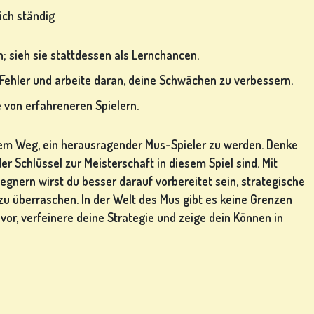
ich ständig
; sieh sie stattdessen als Lernchancen.
e Fehler und arbeite daran, deine Schwächen zu verbessern.
 von erfahreneren Spielern.
dem Weg, ein herausragender Mus-Spieler zu werden. Denke
 Schlüssel zur Meisterschaft in diesem Spiel sind. Mit
nern wirst du besser darauf vorbereitet sein, strategische
zu überraschen. In der Welt des Mus gibt es keine Grenzen
vor, verfeinere deine Strategie und zeige dein Können in