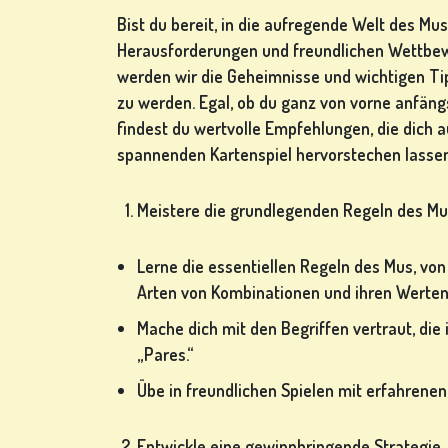
BRETTSPIELE
Bist du bereit, in die aufregende Welt des M
Herausforderungen und freundlichen Wettbewer
werden wir die Geheimnisse und wichtigen Tip
zu werden. Egal, ob du ganz von vorne anfängs
ANDERE
findest du wertvolle Empfehlungen, die dich a
SPIELE
spannenden Kartenspiel hervorstechen lassen
POKERSPIELE
Meistere die grundlegenden Regeln des M
Lerne die essentiellen Regeln des Mus, von
SPIELAUTOMATENSPIELE
Arten von Kombinationen und ihren Werten
er-
Mache dich mit den Begriffen vertraut, die
„Pares.“
Übe in freundlichen Spielen mit erfahrenen
REGISTRIERE
DICH
Entwickle eine gewinnbringende Strategie