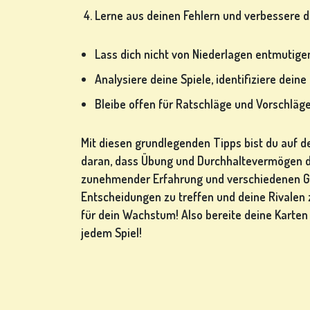
Lerne aus deinen Fehlern und verbessere d
Lass dich nicht von Niederlagen entmutigen
Analysiere deine Spiele, identifiziere dein
Bleibe offen für Ratschläge und Vorschläge
Mit diesen grundlegenden Tipps bist du auf 
daran, dass Übung und Durchhaltevermögen der
zunehmender Erfahrung und verschiedenen Geg
Entscheidungen zu treffen und deine Rivalen 
für dein Wachstum! Also bereite deine Karten 
jedem Spiel!