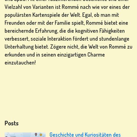
Vielzahl von Varianten ist Rommé nach wie vor eines der
populärsten Kartenspiele der Welt. Egal, ob man mit
Freunden oder mit der Familie spielt, Rommé bietet eine
bereichernde Erfahrung, die die kognitiven Fähigkeiten
verbessert, soziale Interaktion fördert und stundenlange
Unterhaltung bietet. Zögere nicht, die Welt von Rommé zu
erkunden und in seinen einzigartigen Charme
einzutauchen!
Posts
Geschichte und Kuriositäten des