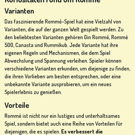
Varianten
Das faszinierende Rommé-Spiel hat eine Vielzahl von
Varianten, die auf der ganzen Welt gespielt werden. Zu
den beliebtesten Varianten gehören Gin Rommé, Rommé
500, Canasta und Rummikub. Jede Variante hat ihre
eigenen Regeln und Mechanismen, die dem Spiel
Abwechslung und Spannung verleihen. Spieler können
verschiedene Varianten erkunden, um diejenige zu finden,
die ihren Vorlieben am besten entsprechen, oder eine
unbekannte Variante ausprobieren, um ein neues
Spielerlebnis zu genießen.
Vorteile
Rommé ist nicht nur ein lustiges und unterhaltsames
Spiel, sondern bietet auch eine Reihe von Vorteilen für
diejenigen, die es spielen.
Es verbessert die