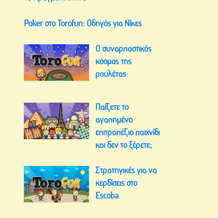
Poker στο Torofun: Οδηγός για Νίκες
Ο συναρπαστικός
κόσμος της
ρουλέτας
Παίζετε το
αγαπημένο
επιτραπέζιο παιχνίδι
και δεν το ξέρετε;
Στρατηγικές για να
κερδίσεις στο
Escoba