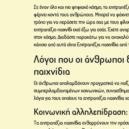
ΚΆΡΤΕΣ
Σε έναν όλο και πιο ψηφιακό κόσμο,
τα επιτραπέζ
φέρνει κοντά τους ανθρώπους
. Μπορεί να ψάχνε
τρόπο για να περάσετε την ώρα σας με τους φίλου
επιτραπέζιο παιχνίδι εκεί έξω για εσάς. Έχετε ανα
ΠΑΙΧΝΙΔΙΑ
στον κόσμο; Διαβάστε παρακάτω για να ανακαλύψε
ΛΟΤΤΑΡΙΑΣ
κάποιο από αυτά είναι Επιτραπέζια παιχνίδια από
Λόγοι που οι άνθρωποι 
παιχνίδια
ΕΠΙΤΡΑΠΈΖΙΑ
ΠΑΙΧΝΊΔΙΑ
Οι άνθρωποι απολαμβάνουν πραγματικά να παίζου
συμπεριλαμβανομένων κοινωνικών, συναισθηματ
λόγοι για τους οποίους τα επιτραπέζια παιχνίδια 
ΆΛΛΑ
Κοινωνική αλληλεπίδραση:
ΠΑΙΧΝΊΔΙΑ
Τα επιτραπέζια παιχνίδια ενθαρρύνουν την πρόσ