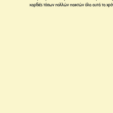
καρδιές τόσων πολλών παικτών όλα αυτά τα χρόν