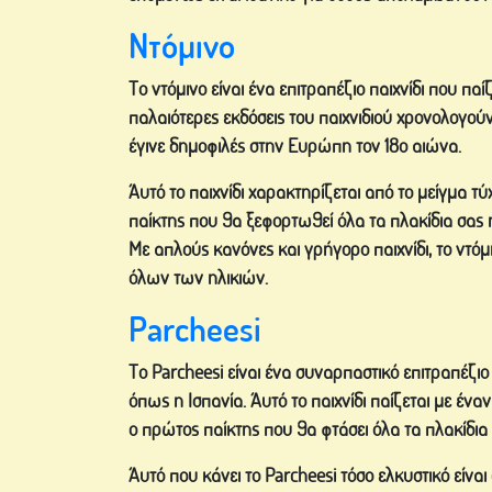
Ντόμινο
Το ντόμινο είναι ένα επιτραπέζιο παιχνίδι που πα
παλαιότερες εκδόσεις του παιχνιδιού χρονολογού
έγινε δημοφιλές στην Ευρώπη τον 18ο αιώνα.
Αυτό το παιχνίδι χαρακτηρίζεται από το μείγμα τύχ
παίκτης που θα ξεφορτωθεί όλα τα πλακίδια σας ή
Με απλούς κανόνες και γρήγορο παιχνίδι,
το ντόμ
όλων των ηλικιών.
Parcheesi
Το Parcheesi είναι ένα συναρπαστικό
επιτραπέζιο 
όπως η Ισπανία
. Αυτό το παιχνίδι παίζεται με ένα
ο πρώτος παίκτης που θα φτάσει όλα τα πλακίδια 
Αυτό που κάνει το Parcheesi τόσο ελκυστικό είναι