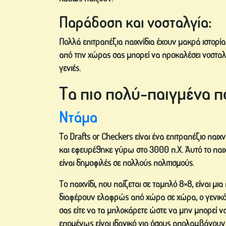
ΚΑΤΆΣΤΗΜΑ
Παράδοση και νοσταλγία:
Πολλά επιτραπέζια παιχνίδια έχουν μακρά ιστορία
ΣΕΙΡΆ
από την χώρας σας μπορεί να προκαλέσει νοσταλγί
ΚΑΤΆΤΑΞΗΣ
γενιές.
ΑΛΛΑΓΉ
Τα πιο πολύ-παιγμένα π
ΓΛΩΣΣΑΣ
Ντάμα
Το Drafts or Checkers είναι ένα επιτραπέζιο παιχ
και εφευρέθηκε γύρω στο 3000 π.Χ
. Αυτό το παι
είναι δημοφιλές σε πολλούς πολιτισμούς.
Το παιχνίδι, που παίζεται σε ταμπλό 8×8, είναι
μια
διαφέρουν ελαφρώς από χώρα σε χώρα, ο γενικός 
σας είτε να τα μπλοκάρετε ώστε να μην μπορεί να 
επομένως είναι ιδανικό για όσους απολαμβάνουν