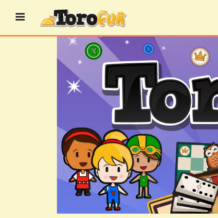
Μεταπηδήστε
στο
περιεχόμενο
ΠΑΙΧΝΊΔΙΑ
BINGO
ΠΑΙΧΝΊΔΙΑ
ΚΑΖΊΝΟ
ΠΑΙΧΝΊΔΙΑ
ΜΕ