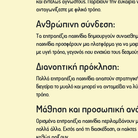
και εντελώς αγνώστους.
Παρέχουν την ευκαιρία ν
ανταγωνίζεστε με φιλικό τρόπο.
ΠΑΙΧΝΊΔΙΑ
ΠΌΚΕΡ
Ανθρώπινη σύνδεση:
Τα επιτραπέζια παιχνίδια
δημιουργούν συναισθημα
παιχνίδια προσφέρουν μια πλατφόρμα για να μοιρα
ΠΑΙΧΝΊΔΙΑ
με υγιή τρόπο, γεγονός που ενισχύει τους δεσμο
ΚΟΥΛΟΧΈΡΗΔ...
Διανοητική πρόκληση:
ητα
Πολλά επιτραπέζια παιχνίδια απαιτούν στρατηγικ
διεγείρει το μυαλό και μπορεί να ανταμείβει να 
τρόπο.
ΕΓΓΡΑΦΕΊΤΕ
Μάθηση και προσωπική αν
ΣΎΝΔΕΣΗ
Ορισμένα επιτραπέζια παιχνίδια περιλαμβάνουν μα
πολλά άλλα. Εκτός από τη διασκέδαση, οι παίκτες
καθώς παίζουν.