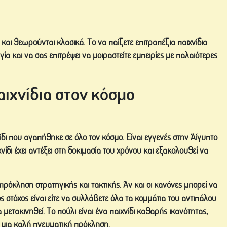
 και θεωρούνται κλασικά. Το να παίζετε επιτραπέζια παιχνίδια
α και να σας επιτρέψει να μοιραστείτε εμπειρίες με παλαιότερες
αιχνίδια στον κόσμο
νίδι που αγαπήθηκε σε όλο τον κόσμο. Είναι
εγγενές στην Αίγυπτο
χνίδι έχει αντέξει στη δοκιμασία του χρόνου και εξακολουθεί να
 πρόκληση στρατηγικής και τακτικής
. Αν και οι κανόνες μπορεί να
στόχος είναι είτε να συλλάβετε όλα τα κομμάτια του αντιπάλου
μετακινηθεί. Το πούλι είναι ένα παιχνίδι καθαρής ικανότητας,
 μια καλή πνευματική πρόκληση.