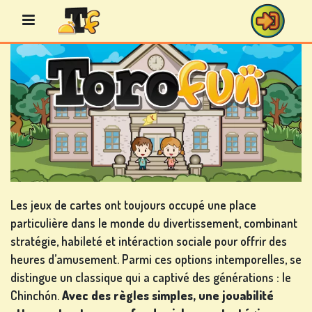
Aller
au
contenu
JEUX
DE
BINGO
Les jeux de cartes ont toujours occupé une place
particulière dans le monde du divertissement, combinant
JEUX
stratégie, habileté et intéraction sociale pour offrir des
DE
heures d’amusement. Parmi ces options intemporelles, se
CASINO
distingue un classique qui a captivé des générations : le
Chinchón.
Avec des règles simples, une jouabilité