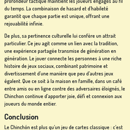
profondeur tactique maintient les joueurs engagés au fil
du temps. La combinaison de hasard et d’habileté
garantit que chaque partie est unique, offrant une
rejouabilité infinie.
De plus, sa pertinence culturelle lui confère un attrait
particulier. Ce jeu agit comme un lien avec la tradition,
une expérience partagée transmise de génération en
génération. Le jouer connecte les personnes à une riche
histoire de jeux sociaux, combinant patrimoine et
divertissement d’une manière que peu d’autres jeux
égalent. Que ce soit à la maison en famille, dans un café
entre amis ou en ligne contre des adversaires éloignés, le
Chinchon continue d’apporter joie, défi et connexion aux
joueurs du monde entier.
Conclusion
Le Chinchón est plus qu’un jeu de cartes classique : c’est