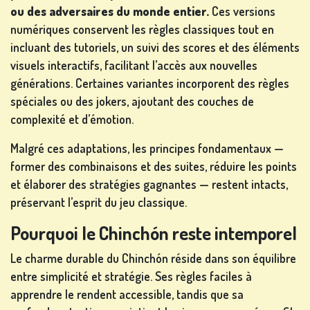
ou des adversaires du monde entier.
Ces versions
numériques conservent les règles classiques tout en
incluant des tutoriels, un suivi des scores et des éléments
visuels interactifs, facilitant l’accès aux nouvelles
générations. Certaines variantes incorporent des règles
spéciales ou des jokers, ajoutant des couches de
complexité et d’émotion.
Malgré ces adaptations, les principes fondamentaux —
former des combinaisons et des suites, réduire les points
et élaborer des stratégies gagnantes — restent intacts,
préservant l’esprit du jeu classique.
Pourquoi le Chinchón reste intemporel
Le charme durable du Chinchón réside dans son équilibre
entre simplicité et stratégie. Ses règles faciles à
apprendre le rendent accessible, tandis que sa