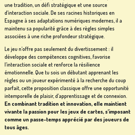
une tradition, un défi stratégique et une source
d’interaction sociale. De ses racines historiques en
Espagne à ses adaptations numériques modernes, il a
maintenu sa popularité grâce à des règles simples
associées à une riche profondeur stratégique.
Le jeu n’offre pas seulement du divertissement : il
développe des compétences cognitives, favorise
l’interaction sociale et renforce la résilience
émotionnelle. Que tu sois un débutant apprenant les
règles ou un joueur expérimenté à la recherche du coup
parfait, cette proposition classique offre une opportunité
intemporelle de plaisir, d’apprentissage et de connexion.
En combinant tradition et innovation, elle maintient
vivante la passion pour les jeux de cartes, s’imposant
comme un passe-temps apprécié par des joueurs de
tous âges.