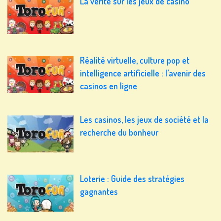
La vérité sur les jeux de casino
Réalité virtuelle, culture pop et
intelligence artificielle : l’avenir des
casinos en ligne
Les casinos, les jeux de société et la
recherche du bonheur
Loterie : Guide des stratégies
gagnantes