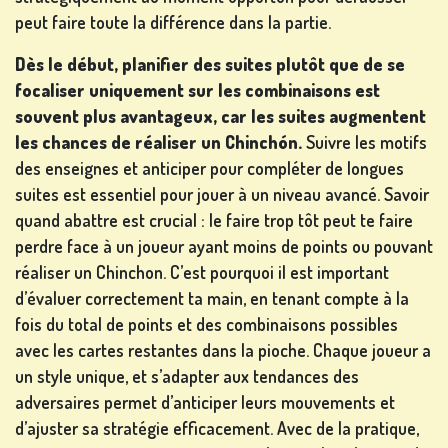
peut faire toute la différence dans la partie.
Dès le début, planifier des suites plutôt que de se
focaliser uniquement sur les combinaisons est
souvent plus avantageux, car les suites augmentent
les chances de réaliser un Chinch
ón.
Suivre les motifs
des enseignes et anticiper pour compléter de longues
suites est essentiel pour jouer à un niveau avancé. Savoir
quand abattre est crucial : le faire trop tôt peut te faire
perdre face à un joueur ayant moins de points ou pouvant
réaliser un Chinchon. C’est pourquoi il est important
d’évaluer correctement ta main, en tenant compte à la
fois du total de points et des combinaisons possibles
avec les cartes restantes dans la pioche. Chaque joueur a
un style unique, et s’adapter aux tendances des
adversaires permet d’anticiper leurs mouvements et
d’ajuster sa stratégie efficacement. Avec de la pratique,