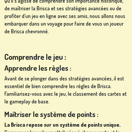
Qu’il s’agisse de comprendre son importance historique,
de maîtriser la Brisca et ses stratégies avancées ou de
profiter d’un jeu en ligne avec ses amis, nous allons nous
JEUX
embarquer dans un voyage pour faire de vous un joueur
DE
de Brisca chevronné.
CARTES
Comprendre le jeu :
Apprendre les règles :
JEUX DE
LOTERIE
Avant de se plonger dans des stratégies avancées, il est
essentiel de bien comprendre les règles de Brisca.
Familiarisez-vous avec le jeu, le classement des cartes et
le gameplay de base.
Maîtriser le système de points :
JEUX DE
SOCIÉTÉ
La Brisca repose sur un système de points unique.