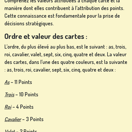
Comprenez les valeurs attribuées à chaque carte et la
manière dont elles contribuent à l’attribution des points.
Cette connaissance est fondamentale pour la prise de
AUTRES
décisions stratégiques.
JEUX
Ordre et valeur des cartes :
L’ordre, du plus élevé au plus bas, est le suivant : as, trois,
roi, cavalier, valet, sept, six, cinq, quatre et deux. La valeur
JEUX
des cartes, dans l’une des quatre couleurs, est la suivante
DE
: as, trois, roi, cavalier, sept, six, cinq, quatre et deux :
POKER
As
– 11 Points
Trois
– 10 Points
Roi
– 4 Points
Cavalier
– 3 Points
JEUX DE
Valet
– 2 Points