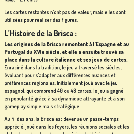
MACHINE
À SO...
Les cartes restantes n’ont pas de valeur, mais elles sont
utilisées pour réaliser des figures.
urs
L’Histoire de la Brisca :
Les origines de la Brisca remontent à l’Espagne et au
S'INSCRIRE
Portugal du XVIe siècle, et elle a ensuite trouvé sa
place dans la culture italienne et ses jeux de cartes.
Enraciné dans la tradition, le jeu a traversé les siècles,
évoluant pour s’adapter aux différentes nuances et
SE
préférences régionales. Initialement joué avec le jeu
CONNECTER
espagnol, qui comprend 40 ou 48 cartes, le jeu a gagné
en popularité grâce à sa dynamique attrayante et à son
BOUTIQUE
gameplay simple mais stratégique.
Au fil des ans, la Brisca est devenue un passe-temps
CLASSEMENT
apprécié, joué dans les foyers, les réunions sociales et les