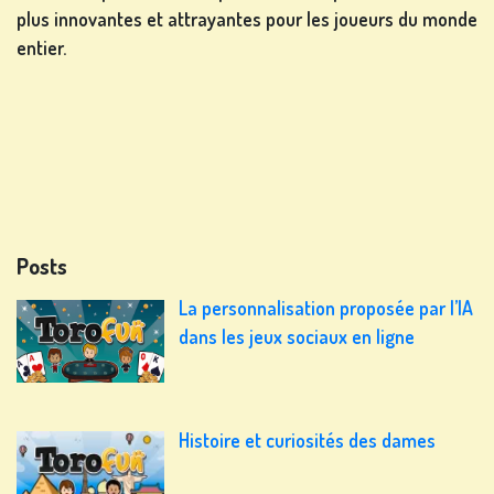
plus innovantes et attrayantes pour les joueurs du monde
entier.
Posts
La personnalisation proposée par l’IA
dans les jeux sociaux en ligne
Histoire et curiosités des dames