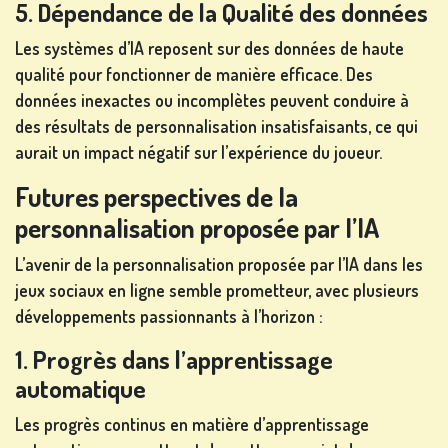
5. Dépendance de la Qualité des données
Les systèmes d’IA reposent sur des données de haute
qualité pour fonctionner de manière efficace. Des
données inexactes ou incomplètes peuvent conduire à
des résultats de personnalisation insatisfaisants, ce qui
aurait un impact négatif sur l’expérience du joueur.
Futures perspectives de la
personnalisation proposée par l’IA
L’avenir de la personnalisation proposée par l’IA dans les
jeux sociaux en ligne semble prometteur, avec plusieurs
développements passionnants à l’horizon :
1. Progrès dans l’apprentissage
automatique
Les progrès continus en matière d’apprentissage