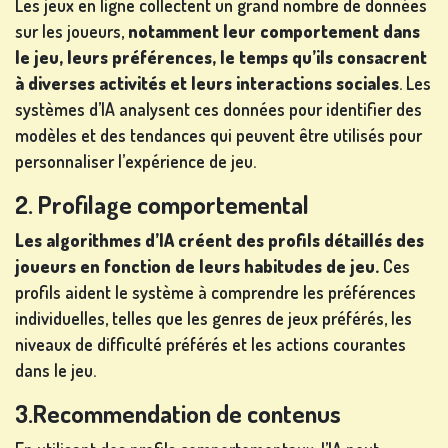
Les jeux en ligne collectent un grand nombre de données
sur les joueurs,
notamment leur comportement dans
le jeu, leurs préférences, le temps qu’ils consacrent
AUTRES
à diverses activités et leurs interactions sociales
. Les
JEUX
systèmes d’IA analysent ces données pour identifier des
modèles et des tendances qui peuvent être utilisés pour
personnaliser l’expérience de jeu.
2. Profilage comportemental
JEUX
DE
Les algorithmes d’IA créent des profils détaillés des
POKER
joueurs en fonction de leurs habitudes de jeu.
Ces
profils aident le système à comprendre les préférences
individuelles, telles que les genres de jeux préférés, les
niveaux de difficulté préférés et les actions courantes
dans le jeu.
3.Recommendation de contenus
JEUX DE