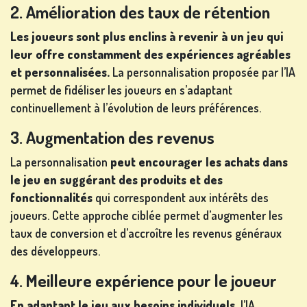
2. Amélioration des taux de rétention
Les joueurs sont plus enclins à revenir à un jeu qui
leur offre constamment des expériences agréables
et personnalisées.
La personnalisation proposée par l’IA
permet de fidéliser les joueurs en s’adaptant
continuellement à l’évolution de leurs préférences.
3. Augmentation des revenus
La personnalisation
peut encourager les achats dans
le jeu en suggérant des produits et des
fonctionnalités
qui correspondent aux intérêts des
joueurs. Cette approche ciblée permet d’augmenter les
taux de conversion et d’accroître les revenus généraux
des développeurs.
4. Meilleure expérience pour le joueur
En adaptant le jeu aux besoins individuels,
l’IA