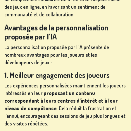
CHANGER
des jeux en ligne, en favorisant un sentiment de
DE
communauté et de collaboration.
LANGUE
Avantages de la personnalisation
proposée par l’IA
La personnalisation proposée par l’IA présente de
nombreux avantages pour les joueurs et les
développeurs de jeux :
1. Meilleur engagement des joueurs
Les expériences personnalisées maintiennent les joueurs
intéressés en leur
proposant un contenu
correspondant à leurs centres d’intérêt et à leur
niveau de compétence
. Cela réduit la frustration et
l’ennui, encourageant des sessions de jeu plus longues et
des visites répétées.