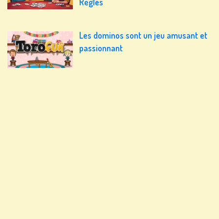
Règles
Les dominos sont un jeu amusant et
passionnant