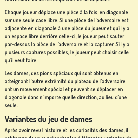
CHANGER
Chaque joueur déplace une pièce à la fois, en diagonale
DE
sur une seule case libre. Si une pièce de l’adversaire est
LANGUE
adjacente en diagonale à une pièce du joueur et qu’il y a
un espace libre derrière celle-ci, le joueur peut sauter
par-dessus la pièce de l’adversaire et la capturer. S’il y a
plusieurs captures possibles, le joueur peut choisir celle
qu’il veut faire.
Les dames, des pions spéciaux qui sont obtenus en
atteignant l’autre extrémité du plateau de l’adversaire,
ont un mouvement spécial et peuvent se déplacer en
diagonale dans n’importe quelle direction, au lieu d’une
seule.
Variantes du jeu de dames
Après avoir revu l’histoire et les curiosités des dames, il