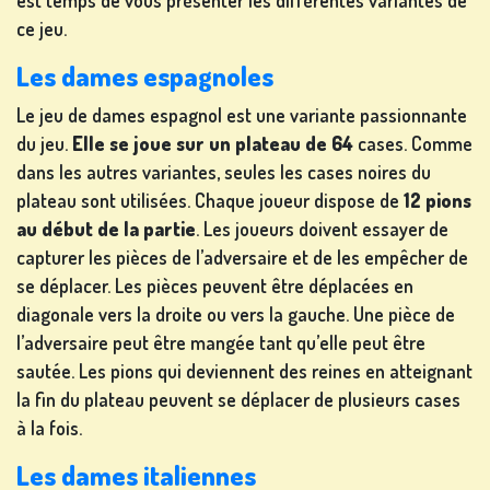
est temps de vous présenter les différentes variantes de
ce jeu.
Les dames espagnoles
Le jeu de dames espagnol est une variante passionnante
du jeu.
Elle se joue sur un plateau de 64
cases. Comme
dans les autres variantes, seules les cases noires du
plateau sont utilisées. Chaque joueur dispose de
12 pions
au début de la partie
. Les joueurs doivent essayer de
capturer les pièces de l’adversaire et de les empêcher de
se déplacer. Les pièces peuvent être déplacées en
diagonale vers la droite ou vers la gauche. Une pièce de
l’adversaire peut être mangée tant qu’elle peut être
sautée. Les pions qui deviennent des reines en atteignant
la fin du plateau peuvent se déplacer de plusieurs cases
à la fois.
Les dames italiennes