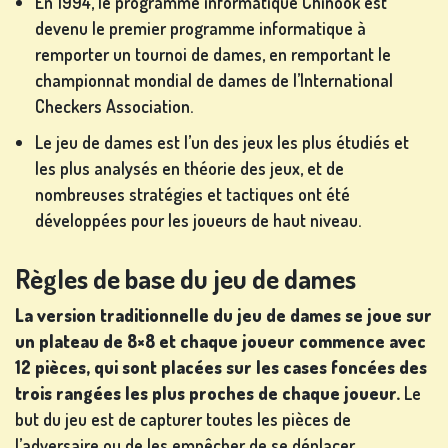
En 1994, le programme informatique Chinook est
MACHINE
devenu le premier programme informatique à
À SO...
remporter un tournoi de dames, en remportant le
championnat mondial de dames de l’International
urs
Checkers Association.
Le jeu de dames est l’un des jeux les plus étudiés et
S'INSCRIRE
les plus analysés en théorie des jeux, et de
nombreuses stratégies et tactiques ont été
développées pour les joueurs de haut niveau.
SE
Règles de base du jeu de dames
CONNECTER
La version traditionnelle du jeu de dames se joue sur
un plateau de 8×8 et chaque joueur commence avec
BOUTIQUE
12 pièces, qui sont placées sur les cases foncées des
trois rangées les plus proches de chaque joueur.
Le
but du jeu est de capturer toutes les pièces de
CLASSEMENT
l’adversaire ou de les empêcher de se déplacer.