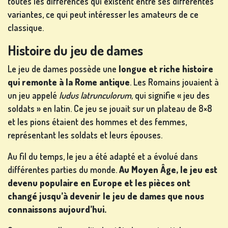
toutes les différences qui existent entre ses différentes
variantes, ce qui peut intéresser les amateurs de ce
classique.
JEUX
DE
Histoire du jeu de dames
CARTES
Le jeu de dames possède une
longue et riche histoire
qui remonte à la Rome antique
. Les Romains jouaient à
un jeu appelé
ludus latrunculorum,
qui signifie « jeu des
soldats » en latin. Ce jeu se jouait sur un plateau de 8×8
JEUX DE
et les pions étaient des hommes et des femmes,
LOTERIE
représentant les soldats et leurs épouses.
Au fil du temps, le jeu a été adapté et a évolué dans
différentes parties du monde.
Au Moyen Âge, le jeu est
devenu populaire en Europe et les pièces ont
JEUX DE
changé jusqu’à devenir le jeu de dames que nous
SOCIÉTÉ
connaissons aujourd’hui.