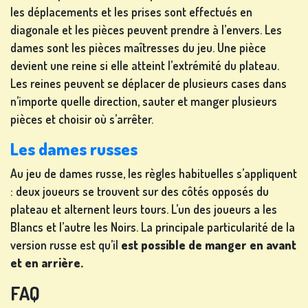
les déplacements et les prises sont effectués en
diagonale et les pièces peuvent prendre à l’envers. Les
dames sont les pièces maîtresses du jeu. Une pièce
devient une reine si elle atteint l’extrémité du plateau.
Les reines peuvent se déplacer de plusieurs cases dans
n’importe quelle direction, sauter et manger plusieurs
pièces et choisir où s’arrêter.
Les dames russes
Au jeu de dames russe, les règles habituelles s’appliquent
: deux joueurs se trouvent sur des côtés opposés du
plateau et alternent leurs tours. L’un des joueurs a les
Blancs et l’autre les Noirs. La principale particularité de la
version russe est qu’il
est possible de manger en avant
et en arrière.
FAQ