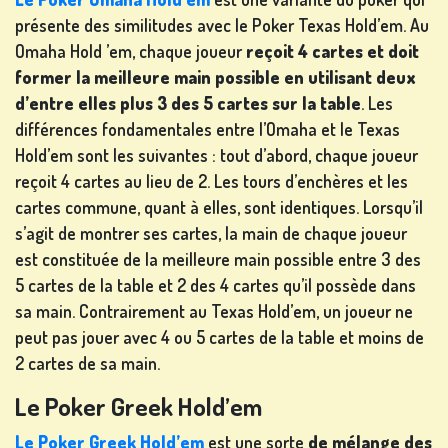
présente des similitudes avec le Poker Texas Hold’em. Au
Omaha Hold ’em, chaque joueur
reçoit 4 cartes et doit
former la meilleure main possible en utilisant deux
d’entre elles plus 3 des 5 cartes sur la table
. Les
différences fondamentales entre l’Omaha et le Texas
Hold’em sont les suivantes : tout d’abord, chaque joueur
reçoit 4 cartes au lieu de 2. Les tours d’enchères et les
cartes commune, quant à elles, sont identiques. Lorsqu’il
s’agit de montrer ses cartes, la main de chaque joueur
est constituée de la meilleure main possible entre 3 des
5 cartes de la table et 2 des 4 cartes qu’il possède dans
sa main. Contrairement au Texas Hold’em, un joueur ne
peut pas jouer avec 4 ou 5 cartes de la table et moins de
2 cartes de sa main.
Le Poker Greek Hold’em
Le Poker Greek Hold’em
est une sorte
de mélange des