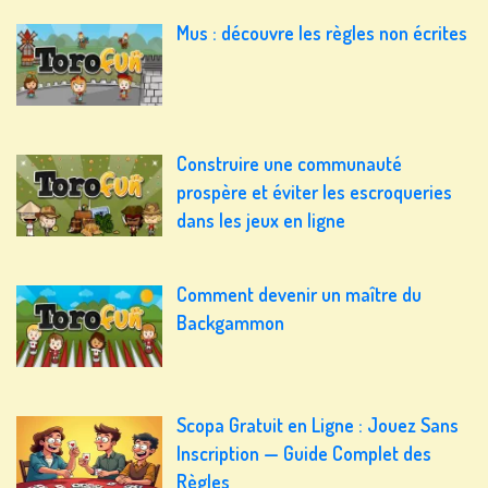
Mus : découvre les règles non écrites
Construire une communauté
prospère et éviter les escroqueries
dans les jeux en ligne
Comment devenir un maître du
Backgammon
Scopa Gratuit en Ligne : Jouez Sans
Inscription — Guide Complet des
Règles