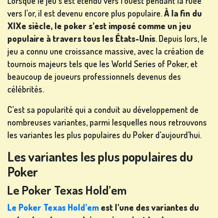
Lorsque le jeu s’est étendu vers l’ouest pendant la ruée
MACHINE
vers l’or, il est devenu encore plus populaire.
À la fin du
À SO...
XIXe siècle, le poker s’est imposé comme un jeu
populaire à travers tous les États-Unis
. Depuis lors, le
urs
jeu a connu une croissance massive, avec la création de
tournois majeurs tels que les World Series of Poker, et
beaucoup de joueurs professionnels devenus des
S'INSCRIRE
célébrités.
C’est sa popularité qui a conduit au développement de
nombreuses variantes, parmi lesquelles nous retrouvons
SE
les variantes les plus populaires du Poker d’aujourd’hui.
CONNECTER
Les variantes les plus populaires du
Poker
BOUTIQUE
Le Poker Texas Hold’em
CLASSEMENT
Le Poker Texas Hold’em
est l’une des variantes du