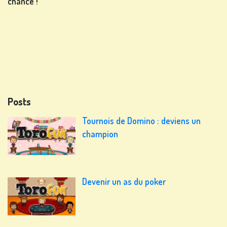
chance !
Posts
Tournois de Domino : deviens un
champion
Devenir un as du poker