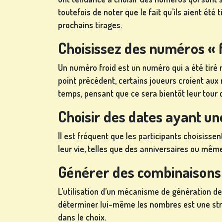
toutefois de noter que le fait qu’ils aient été 
CHANGER
prochains tirages.
DE
LANGUE
Choisissez des numéros « f
Un numéro froid est un numéro qui a été tiré 
point précédent, certains joueurs croient aux
temps, pensant que ce sera bientôt leur tour de
Choisir des dates ayant une
Il est fréquent que les participants choisis
leur vie, telles que des anniversaires ou mê
Générer des combinaisons 
L’utilisation d’un mécanisme de génération de
déterminer lui-même les nombres est une stra
dans le choix.