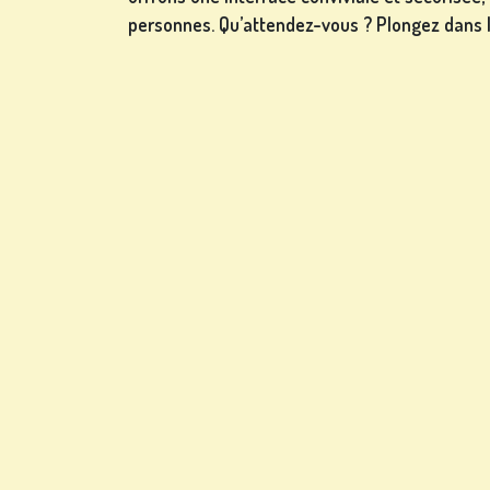
personnes. Qu’attendez-vous ? Plongez dans l’