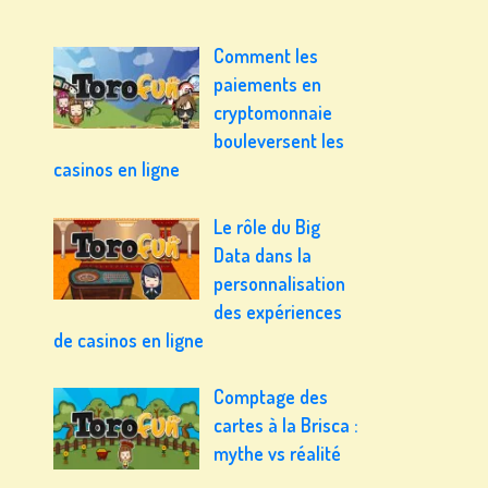
Comment les
paiements en
cryptomonnaie
bouleversent les
casinos en ligne
Le rôle du Big
Data dans la
personnalisation
des expériences
de casinos en ligne
Comptage des
cartes à la Brisca :
mythe vs réalité