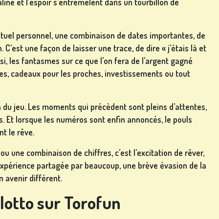
line et l’espoir s’entremêlent dans un tourbillon de
ituel personnel, une combinaison de dates importantes, de
’est une façon de laisser une trace, de dire « j’étais là et
si, les fantasmes sur ce que l’on fera de l’argent gagné
es, cadeaux pour les proches, investissements ou tout
on du jeu. Les moments qui précèdent sont pleins d’attentes,
ns. Et lorsque les numéros sont enfin annoncés, le pouls
nt le rêve.
ou une combinaison de chiffres, c’est l’excitation de rêver,
e expérience partagée par beaucoup, une brève évasion de la
n avenir différent.
otto sur Torofun